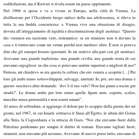
soddisfazioni, ma il Kuwait si rivela essere un paese opprimente.
Nel 1966 si sposa e va a vivere in Europa, nella città di Vienna. La
disillusione per l’Occidente luogo mitico della sua adolescenza, si rileva in
tutta la sua fredda concretezza: a Vienna vive una situazione di disagio,
dovuta all’atteggiamento di rigidità e discriminazione degli austriaci. “Questo
dei viennesi era razzismo vero, sistematico: se eri straniero non ti davano la
casa e ti trattavano come un verme perché non meritavi altro. E non si poteva
dire che gli europei fossero ignoranti. Io mi sentivo alla pari con gli austriaci.
Avevamo una grande tradizione, una grande civiltà, una grande storia di cui
eravamo orgogliosi: in che cosa si potevano sentire superiori e migliori di noi?
Furiosa, mi chiedevo se era questa la cultura che ero venuta a scoprire […] Per
loro gli arabi erano sottosviluppati, selvaggi, arretrati. Io, poi, ero una donna e
questo suscitava altre domande: ‘dov’è il tuo velo? Non hai paura a uscire per
strada?’. Le donne arabe per loro erano quelle figure nere, coperte, scalze,
macchie senza personalità e non essere umani”.
Al senso di solitudine, si aggiunge il dolore per lo scoppio della guerra dei sei
giorni, nel 1967, in cui Israele sottraeva il Sinai all’Egitto, le alture del Golan
alla Siria, la Cisgiordania e la striscia di Gaza. “Noi che eravamo fuori dalla
Palestina perdemmo per sempre il diritto di tornare. Eravamo tagliati fuori,
stranieri, non eravamo più nessuno. Avevamo di nuovo perso tutto, eravamo di