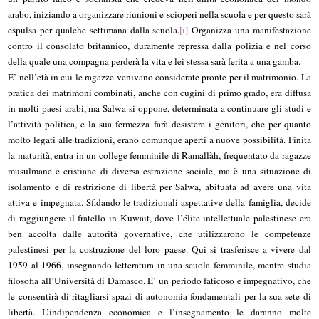
arabo, iniziando a organizzare riunioni e scioperi nella scuola e per questo sarà
espulsa per qualche settimana dalla scuola.
[i]
Organizza una manifestazione
contro il consolato britannico, duramente repressa dalla polizia e nel corso
della quale una compagna perderà la vita e lei stessa sarà ferita a una gamba.
E’ nell’età in cui le ragazze venivano considerate pronte per il matrimonio. La
pratica dei matrimoni combinati, anche con cugini di primo grado, era diffusa
in molti paesi arabi, ma Salwa si oppone, determinata a continuare gli studi e
l’attività politica, e la sua fermezza farà desistere i genitori, che per quanto
molto legati alle tradizioni, erano comunque aperti a nuove possibilità. Finita
la maturità, entra in un college femminile di Ramallàh, frequentato da ragazze
musulmane e cristiane di diversa estrazione sociale, ma è una situazione di
isolamento e di restrizione di libertà per Salwa, abituata ad avere una vita
attiva e impegnata. Sfidando le tradizionali aspettative della famiglia, decide
di raggiungere il fratello in Kuwait, dove l’élite intellettuale palestinese era
ben accolta dalle autorità governative, che utilizzarono le competenze
palestinesi per la costruzione del loro paese. Qui si trasferisce a vivere dal
1959 al 1966, insegnando letteratura in una scuola femminile, mentre studia
filosofia all’Università di Damasco. E’ un periodo faticoso e impegnativo, che
le consentirà di ritagliarsi spazi di autonomia fondamentali per la sua sete di
libertà. L’indipendenza economica e l’insegnamento le daranno molte