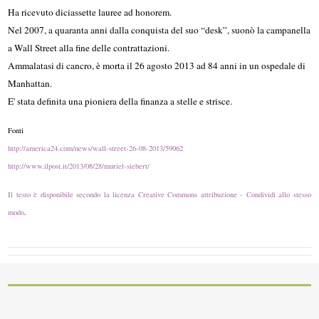
Ha ricevuto diciassette lauree ad honorem.
Nel 2007, a quaranta anni dalla conquista del suo “desk”, suonò la campanella
a Wall Street alla fine delle contrattazioni.
Ammalatasi di cancro, è morta il 26 agosto 2013 ad 84 anni in un ospedale di
Manhattan.
E' stata definita una pioniera della finanza a stelle e strisce.
Fonti
http://america24.com/news/wall-street-26-08-2013/59062
http://www.ilpost.it/2013/08/28/muriel-siebert/
Il testo è disponibile secondo la licenza Creative Commons attribuzione - Condividi allo stesso
modo
.