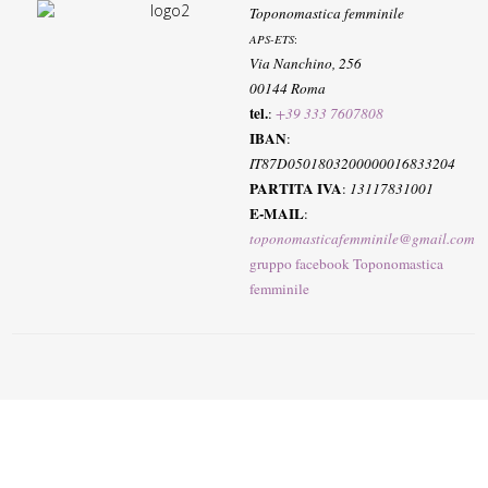
Toponomastica femminile
APS-ETS
:
Via Nanchino, 256
00144 Roma
tel.
:
+39 333 7607808
IBAN
:
IT87D0501803200000016833204
PARTITA IVA
:
13117831001
E-MAIL
:
toponomasticafemminile@gmail.com
gruppo facebook Toponomastica
femminile