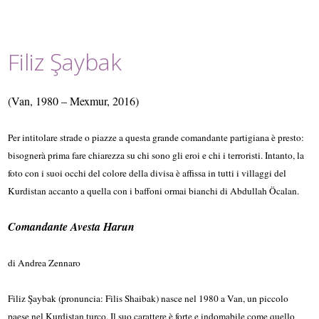
Filiz Şaybak
(Van, 1980 – Mexmur, 2016)
Per intitolare strade o piazze a questa grande comandante partigiana è presto:
bisognerà prima fare chiarezza su chi sono gli eroi e chi i terroristi. Intanto, la
foto con i suoi occhi del colore della divisa è affissa in tutti i villaggi del
Kurdistan accanto a quella con i baffoni ormai bianchi di Abdullah Öcalan.
Comandante Avesta Harun
di Andrea Zennaro
Filiz Şaybak (pronuncia: Filis Shaibak) nasce nel 1980 a Van, un piccolo
paese nel Kurdistan turco. Il suo carattere è forte e indomabile come quello