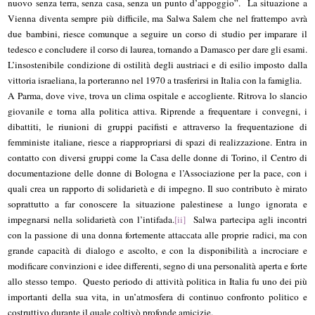
nuovo senza terra, senza casa, senza un punto d’appoggio”. La situazione a
Vienna diventa sempre più difficile, ma Salwa Salem che nel frattempo avrà
due bambini, riesce comunque a seguire un corso di studio per imparare il
tedesco e concludere il corso di laurea, tornando a Damasco per dare gli esami.
L’insostenibile condizione di ostilità degli austriaci e di esilio imposto dalla
vittoria israeliana, la porteranno nel 1970 a trasferirsi in Italia con la famiglia.
A Parma, dove vive, trova un clima ospitale e accogliente. Ritrova lo slancio
giovanile e torna alla politica attiva. Riprende a frequentare i convegni, i
dibattiti, le riunioni di gruppi pacifisti e attraverso la frequentazione di
femministe italiane, riesce a riappropriarsi di spazi di realizzazione. Entra in
contatto con diversi gruppi come la Casa delle donne di Torino, il Centro di
documentazione delle donne di Bologna e l’Associazione per la pace, con i
quali crea un rapporto di solidarietà e di impegno. Il suo contributo è mirato
soprattutto a far conoscere la situazione palestinese a lungo ignorata e
impegnarsi nella solidarietà con l’intifada.
[ii]
Salwa partecipa agli incontri
con la passione di una donna fortemente attaccata alle proprie radici, ma con
grande capacità di dialogo e ascolto, e con la disponibilità a incrociare e
modificare convinzioni e idee differenti, segno di una personalità aperta e forte
allo stesso tempo. Questo periodo di attività politica in Italia fu uno dei più
importanti della sua vita, in un’atmosfera di continuo confronto politico e
costruttivo durante il quale coltivò profonde amicizie.