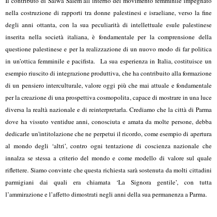
Il contributo di Salwa Salem all’interno del movimento femminile impegnato
nella costruzione di rapporti tra donne palestinesi e israeliane, verso la fine
degli anni ottanta, con la sua peculiarità di intellettuale esule palestinese
inserita nella società italiana, è fondamentale per la comprensione della
questione palestinese e per la realizzazione di un nuovo modo di far politica
in un’ottica femminile e pacifista. La sua esperienza in Italia, costituisce un
esempio riuscito di integrazione produttiva, che ha contribuito alla formazione
di un pensiero interculturale, valore oggi più che mai attuale e fondamentale
per la creazione di una prospettiva cosmopolita, capace di mostrare in una luce
diversa la realtà nazionale e di reinterpretarla. Crediamo che la città di Parma
dove ha vissuto ventidue anni, conosciuta e amata da molte persone, debba
dedicarle un'intitolazione che ne perpetui il ricordo, come esempio di apertura
al mondo degli ‘altri’, contro ogni tentazione di coscienza nazionale che
innalza se stessa a criterio del mondo e come modello di valore sul quale
riflettere. Siamo convinte che questa richiesta sarà sostenuta da molti cittadini
parmigiani dai quali era chiamata ‘La Signora gentile’, con tutta
l’ammirazione e l’affetto dimostrati negli anni della sua permanenza a Parma.