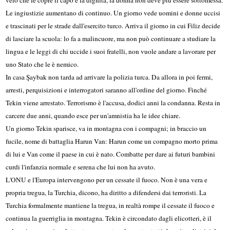
Le ingiustizie aumentano di continuo. Un giorno vede uomini e donne uccisi
e trascinati per le strade dall'esercito turco. Arriva il giorno in cui Filiz decide
di lasciare la scuola: lo fa a malincuore, ma non può continuare a studiare la
lingua e le leggi di chi uccide i suoi fratelli, non vuole andare a lavorare per
uno Stato che le è nemico.
In casa Şaybak non tarda ad arrivare la polizia turca. Da allora in poi fermi,
arresti, perquisizioni e interrogatori saranno all'ordine del giorno. Finché
Tekin viene arrestato. Terrorismo è l'accusa, dodici anni la condanna. Resta in
carcere due anni, quando esce per un'amnistia ha le idee chiare.
Un giorno Tekin sparisce, va in montagna con i compagni; in braccio un
fucile, nome di battaglia Harun Van: Harun come un compagno morto prima
di lui e Van come il paese in cui è nato. Combatte per dare ai futuri bambini
curdi l'infanzia normale e serena che lui non ha avuto.
L'ONU e l'Europa intervengono per un cessate il fuoco. Non è una vera e
propria tregua, la Turchia, dicono, ha diritto a difendersi dai terroristi. La
Turchia formalmente mantiene la tregua, in realtà rompe il cessate il fuoco e
continua la guerriglia in montagna. Tekin è circondato dagli elicotteri, è il