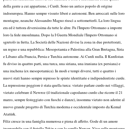
della gente a cui appartiene, i Curdi. Sono un antico popolo di origine
indoeuropea. Hanno sempre vissuto liberi e autonomi. Ben arroccati sulle loro
montagne, neanche Alessandro Magno riuscì a sottometterli. La loro lingua
era ed è tuttora diversissima da tutte le altre. Fu l'Impero Ottomano a imporre
loro la fede musulmana. Dopo la I Guerra Mondiale l'Impero Ottomano si
sgretolò in fretta. La Società delle Nazioni divise la zona in due protettorati,
un regno e una repubblica: Mesopotamia e Palestina alla Gran Bretagna, Siria
e Libano alla Francia, Persia e Turchia autonome. Ai Curdi nulla. Il Kurdistan
fu diviso in quattro parti, una turca, una siriana, una iraniana (ex persiana) e
una irachena (ex mesopotamica). In modi e tempi diversi, tutti e quattro i
nuovi stati hanno sempre represso le spinte identitarie e indipendentiste curde.
La repressione peggiore è stata quella turca: vietato parlare curdo nei villaggi,
vietato celebrare il Newroz (il tradizionale capodanno curdo che ricorre il 21
marzo, sempre festeggiato con fuochi e danze), insomma vietato non aderire al
nuovo grande progetto di Turchia moderna e occidentale imposto da Kemal
Atatürk.
Filiz cresce in una famiglia numerosa e piena di affetto. Gode di un amore
inseparabile con il fratello Tekin e con la sorella Nurcan. Vive sulle montagne