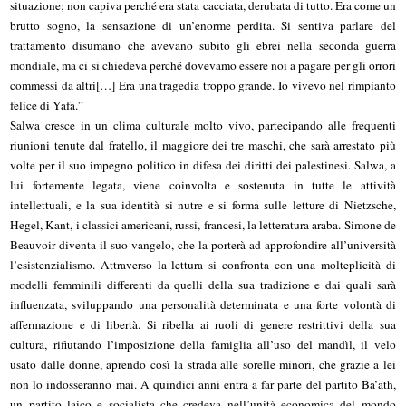
situazione; non capiva perché era stata cacciata, derubata di tutto. Era come un
brutto sogno, la sensazione di un’enorme perdita. Si sentiva parlare del
trattamento disumano che avevano subito gli ebrei nella seconda guerra
mondiale, ma ci si chiedeva perché dovevamo essere noi a pagare per gli orrori
commessi da altri[…] Era una tragedia troppo grande. Io vivevo nel rimpianto
felice di Yafa.”
Salwa cresce in un clima culturale molto vivo, partecipando alle frequenti
riunioni tenute dal fratello, il maggiore dei tre maschi, che sarà arrestato più
volte per il suo impegno politico in difesa dei diritti dei palestinesi. Salwa, a
lui fortemente legata, viene coinvolta e sostenuta in tutte le attività
intellettuali, e la sua identità si nutre e si forma sulle letture di Nietzsche,
Hegel, Kant, i classici americani, russi, francesi, la letteratura araba. Simone de
Beauvoir diventa il suo vangelo, che la porterà ad approfondire all’università
l’esistenzialismo. Attraverso la lettura si confronta con una molteplicità di
modelli femminili differenti da quelli della sua tradizione e dai quali sarà
influenzata, sviluppando una personalità determinata e una forte volontà di
affermazione e di libertà. Si ribella ai ruoli di genere restrittivi della sua
cultura, rifiutando l’imposizione della famiglia all’uso del mandìl, il velo
usato dalle donne, aprendo così la strada alle sorelle minori, che grazie a lei
non lo indosseranno mai. A quindici anni entra a far parte del partito Ba’ath,
un partito laico e socialista che credeva nell’unità economica del mondo