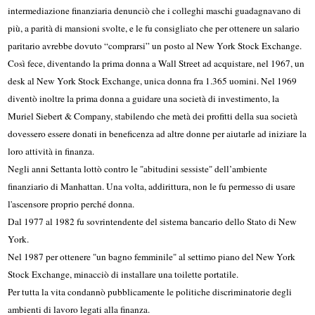
intermediazione finanziaria denunciò che i colleghi maschi guadagnavano di
più, a parità di mansioni svolte, e le fu consigliato che per ottenere un salario
paritario avrebbe dovuto “comprarsi” un posto al New York Stock Exchange.
Così fece, diventando la prima donna a Wall Street ad acquistare, nel 1967, un
desk al New York Stock Exchange, unica donna fra 1.365 uomini. Nel 1969
diventò inoltre la prima donna a guidare una società di investimento, la
Muriel Siebert & Company, stabilendo che metà dei profitti della sua società
dovessero essere donati in beneficenza ad altre donne per aiutarle ad iniziare la
loro attività in finanza.
Negli anni Settanta lottò contro le "abitudini sessiste" dell’ambiente
finanziario di Manhattan. Una volta, addirittura, non le fu permesso di usare
l'ascensore proprio perché donna.
Dal 1977 al 1982 fu sovrintendente del sistema bancario dello Stato di New
York.
Nel 1987 per ottenere "un bagno femminile" al settimo piano del New York
Stock Exchange, minacciò di installare una toilette portatile.
Per tutta la vita condannò pubblicamente le politiche discriminatorie degli
ambienti di lavoro legati alla finanza.