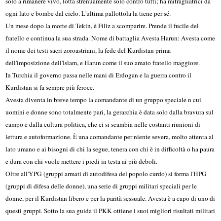
solo a rimanere vivo, lotta strenuamente solo contro tutti; ha mitragliatrici da
ogni lato e bombe dal cielo. L'ultima pallottola la tiene per sé.
Un mese dopo la morte di Tekin, è Filiz a scomparire. Prende il fucile del
fratello e continua la sua strada. Nome di battaglia Avesta Harun: Avesta come
il nome dei testi sacri zoroastriani, la fede del Kurdistan prima
dell'imposizione dell'Islam, e Harun come il suo amato fratello maggiore.
In Turchia il governo passa nelle mani di Erdogan e la guerra contro il
Kurdistan si fa sempre più feroce.
Avesta diventa in breve tempo la comandante di un gruppo speciale n cui
uomini e donne sono totalmente pari, la gerarchia è data solo dalla bravura sul
campo e dalla cultura politica, che ci si scambia nelle costanti riunioni di
lettura e autoformazione. È una comandante per niente severa, molto attenta al
lato umano e ai bisogni di chi la segue, tenera con chi è in difficoltà o ha paura
e dura con chi vuole mettere i piedi in testa ai più deboli.
Oltre all'YPG (gruppi armati di autodifesa del popolo curdo) si forma l'HPG
(gruppi di difesa delle donne), una serie di gruppi militari speciali per le
donne, per il Kurdistan libero e per la parità sessuale. Avesta è a capo di uno di
questi gruppi. Sotto la sua guida il PKK ottiene i suoi migliori risultati militari