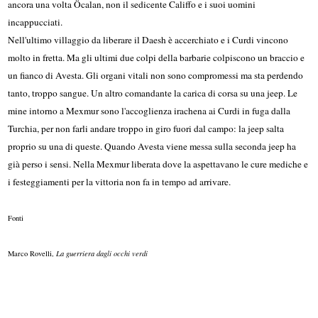
ancora una volta Öcalan, non il sedicente Califfo e i suoi uomini
incappucciati.
Nell'ultimo villaggio da liberare il Daesh è accerchiato e i Curdi vincono
molto in fretta. Ma gli ultimi due colpi della barbarie colpiscono un braccio e
un fianco di Avesta. Gli organi vitali non sono compromessi ma sta perdendo
tanto, troppo sangue. Un altro comandante la carica di corsa su una jeep. Le
mine intorno a Mexmur sono l'accoglienza irachena ai Curdi in fuga dalla
Turchia, per non farli andare troppo in giro fuori dal campo: la jeep salta
proprio su una di queste.
Quando Avesta viene messa sulla seconda jeep ha
già perso i sensi. Nella Mexmur liberata dove la aspettavano le cure mediche e
i festeggiamenti per la vittoria non fa in tempo ad arrivare.
Fonti
Marco Rovelli,
La guerriera dagli occhi verdi