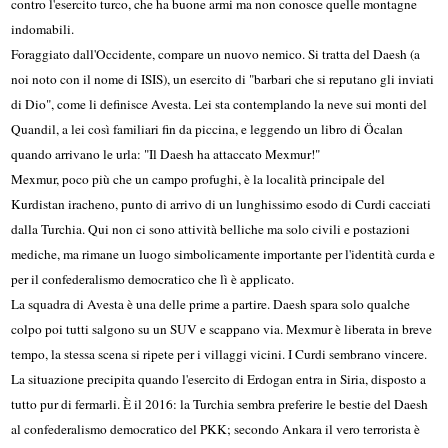
contro l'esercito turco, che ha buone armi ma non conosce quelle montagne
indomabili.
Foraggiato dall'Occidente, compare un nuovo nemico. Si tratta del Daesh (a
noi noto con il nome di ISIS), un esercito di "barbari che si reputano gli inviati
di Dio", come li definisce Avesta. Lei sta contemplando la neve sui monti del
Quandil, a lei così familiari fin da piccina, e leggendo un libro di Öcalan
quando arrivano le urla: "Il Daesh ha attaccato Mexmur!"
Mexmur, poco più che un campo profughi, è la località principale del
Kurdistan iracheno, punto di arrivo di un lunghissimo esodo di Curdi cacciati
dalla Turchia. Qui non ci sono attività belliche ma solo civili e postazioni
mediche, ma rimane un luogo simbolicamente importante per l'identità curda e
per il confederalismo democratico che lì è applicato.
La squadra di Avesta è una delle prime a partire. Daesh spara solo qualche
colpo poi tutti salgono su un SUV e scappano via. Mexmur è liberata in breve
tempo, la stessa scena si ripete per i villaggi vicini.
I Curdi sembrano vincere.
La situazione precipita quando l'esercito di Erdogan entra in Siria, disposto a
tutto pur di fermarli. È il 2016: la Turchia sembra preferire le bestie del Daesh
al confederalismo democratico del PKK; secondo Ankara il vero terrorista è