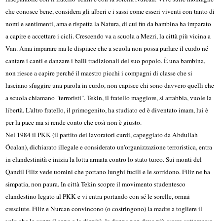
che conosce bene, considera gli alberi e i sassi come esseri viventi con tanto di
nomi e sentimenti, ama e rispetta la Natura, di cui fin da bambina ha imparato
a capire e accettare i cicli. Crescendo va a scuola a Mezri, la città più vicina a
Van. Ama imparare ma le dispiace che a scuola non possa parlare il curdo né
cantare i canti e danzare i balli tradizionali del suo popolo. È una bambina,
non riesce a capire perché il maestro picchi i compagni di classe che si
lasciano sfuggire una parola in curdo, non capisce chi sono davvero quelli che
a scuola chiamano "terroristi". Tekin, il fratello maggiore, si arrabbia, vuole la
libertà. L'altro fratello, il primogenito, ha studiato ed è diventato imam, lui è
per la pace ma si rende conto che così non è giusto.
Nel 1984 il PKK (il partito dei lavoratori curdi, capeggiato da Abdullah
Öcalan), dichiarato illegale e considerato un'organizzazione terroristica, entra
in clandestinità e inizia la lotta armata contro lo stato turco. Sui monti del
Qandil Filiz vede uomini che portano lunghi fucili e le sorridono. Filiz ne ha
simpatia, non paura. In città Tekin scopre il movimento studentesco
clandestino legato al PKK e vi entra portando con sé le sorelle, ormai
cresciute. Filiz e Nurcan convincono (o costringono) la madre a togliere il
velo che le copre il capo e la dignità, la donna non deve più essere sottomessa.