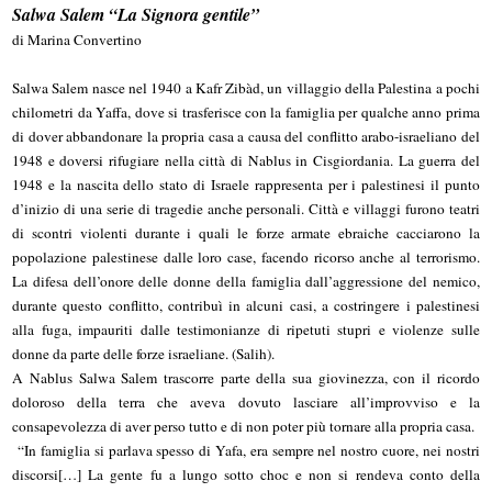
Salwa Salem “La Signora gentile”
di Marina Convertino
Salwa Salem nasce nel 1940 a Kafr Zibàd, un villaggio della Palestina a pochi
chilometri da Yaffa, dove si trasferisce con la famiglia per qualche anno prima
di dover abbandonare la propria casa a causa del conflitto arabo-israeliano del
1948 e doversi rifugiare nella città di Nablus in Cisgiordania. La guerra del
1948 e la nascita dello stato di Israele rappresenta per i palestinesi il punto
d’inizio di una serie di tragedie anche personali. Città e villaggi furono teatri
di scontri violenti durante i quali le forze armate ebraiche cacciarono la
popolazione palestinese dalle loro case, facendo ricorso anche al terrorismo.
La difesa dell’onore delle donne della famiglia dall’aggressione del nemico,
durante questo conflitto, contribuì in alcuni casi, a costringere i palestinesi
alla fuga, impauriti dalle testimonianze di ripetuti stupri e violenze sulle
donne da parte delle forze israeliane. (Salih).
A Nablus Salwa Salem trascorre parte della sua giovinezza, con il ricordo
doloroso della terra che aveva dovuto lasciare all’improvviso e la
consapevolezza di aver perso tutto e di non poter più tornare alla propria casa.
“In famiglia si parlava spesso di Yafa, era sempre nel nostro cuore, nei nostri
discorsi[…] La gente fu a lungo sotto choc e non si rendeva conto della