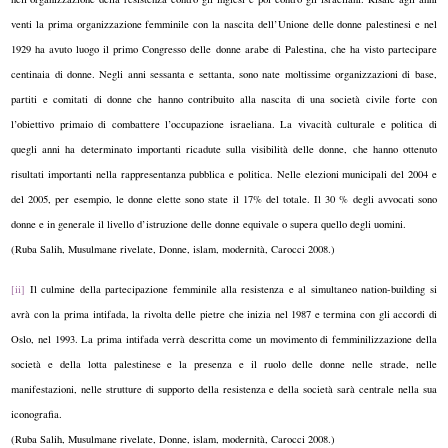
venti la prima organizzazione femminile con la nascita dell’Unione delle donne palestinesi e nel
1929 ha avuto luogo il primo Congresso delle donne arabe di Palestina, che ha visto partecipare
centinaia di donne. Negli anni sessanta e settanta, sono nate moltissime organizzazioni di base,
partiti e comitati di donne che hanno contribuito alla nascita di una società civile forte con
l’obiettivo primaio di combattere l’occupazione israeliana. La vivacità culturale e politica di
quegli anni ha determinato importanti ricadute sulla visibilità delle donne, che hanno ottenuto
risultati importanti nella rappresentanza pubblica e politica. Nelle elezioni municipali del 2004 e
del 2005, per esempio, le donne elette sono state il 17% del totale. Il 30 % degli avvocati sono
donne e in generale il livello d’istruzione delle donne equivale o supera quello degli uomini.
(Ruba Salih, Musulmane rivelate, Donne, islam, modernità, Carocci 2008.)
[ii]
Il culmine della partecipazione femminile alla resistenza e al simultaneo nation-building si
avrà con la prima intifada, la rivolta delle pietre che inizia nel 1987 e termina con gli accordi di
Oslo, nel 1993. La prima intifada verrà descritta come un movimento di femminilizzazione della
società e della lotta palestinese e la presenza e il ruolo delle donne nelle strade, nelle
manifestazioni, nelle strutture di supporto della resistenza e della società sarà centrale nella sua
iconografia.
(Ruba Salih, Musulmane rivelate, Donne, islam, modernità, Carocci 2008.)