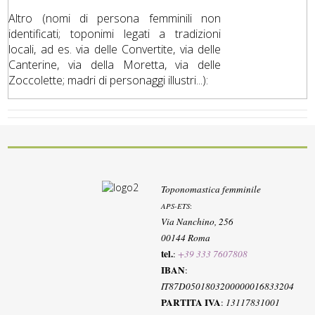
Altro (nomi di persona femminili non
identificati; toponimi legati a tradizioni
locali, ad es. via delle Convertite, via delle
Canterine, via della Moretta, via delle
Zoccolette; madri di personaggi illustri...):
Toponomastica femminile
APS-ETS
:
Via Nanchino, 256
00144 Roma
tel.
:
+39 333 7607808
IBAN
:
IT87D0501803200000016833204
PARTITA IVA
:
13117831001