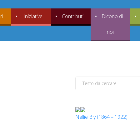
ri
Iniziative
Contributi
Dicono di
noi
Nellie Bly (1864 – 1922)