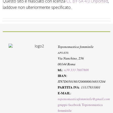
Questo sito è rilasciato con licenza
CC BY-SA 4.0 Unported
,
laddove non ulteriormente specificato.
Toponomastica femminile
APS-ETS
:
Via Nanchino, 256
00144 Roma
tel.
:
+39 333 7607808
IBAN
:
IT87D0501803200000016833204
PARTITA IVA
:
13117831001
E-MAIL
:
toponomasticafemminile@gmail.com
gruppo facebook Toponomastica
femminile