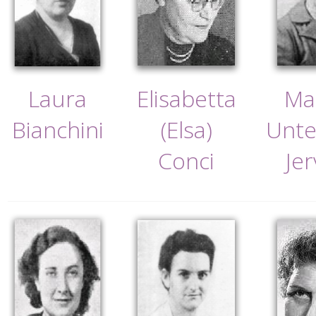
Laura
Elisabetta
Ma
Bianchini
(Elsa)
Unte
Conci
Jer