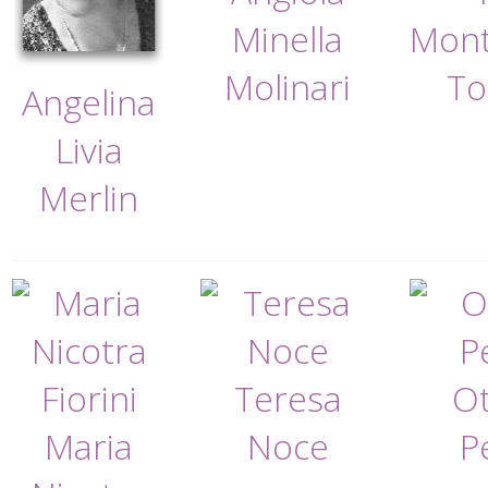
Minella
Mon
Molinari
To
Angelina
Livia
Merlin
Teresa
Ot
Maria
Noce
P