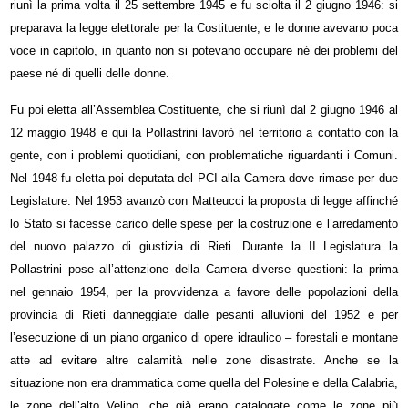
riunì la prima volta il 25 settembre 1945 e fu sciolta il 2 giugno 1946: si
preparava la legge elettorale per la Costituente, e le donne avevano poca
voce in capitolo, in quanto non si potevano occupare né dei problemi del
paese né di quelli delle donne.
Fu poi eletta all’Assemblea Costituente, che si riunì dal 2 giugno 1946 al
12 maggio 1948 e qui la Pollastrini lavorò nel territorio a contatto con la
gente, con i problemi quotidiani, con problematiche riguardanti i Comuni.
Nel 1948 fu eletta poi deputata del PCI alla Camera dove rimase per due
Legislature. Nel 1953 avanzò con Matteucci la proposta di legge affinché
lo Stato si facesse carico delle spese per la costruzione e l’arredamento
del nuovo palazzo di giustizia di Rieti. Durante la II Legislatura la
Pollastrini pose all’attenzione della Camera diverse questioni: la prima
nel gennaio 1954, per la provvidenza a favore delle popolazioni della
provincia di Rieti danneggiate dalle pesanti alluvioni del 1952 e per
l’esecuzione di un piano organico di opere idraulico – forestali e montane
atte ad evitare altre calamità nelle zone disastrate. Anche se la
situazione non era drammatica come quella del Polesine e della Calabria,
le zone dell’alto Velino, che già erano catalogate come le zone più