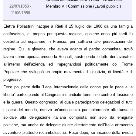
22/07/1953 -
Membro VII Commissione (Lavori pubblici)
11/06/1958
Elettra Pollastrini nacque a Rieti il 15 luglio del 1908 da una famiglia
antifascista, e, proprio per questa ragione, qualche anno più tardi fu
costretta ad espatriare in Francia, per sottrarsi alle persecuzioni del
regime. Qui la giovane, che aveva aderito al partito comunista, trovò
lavoro come operaia presso la Renault, sostenendo le lotte dei lavoratori
all’interno dell’azienda ed impegnandosi politicamente col Fronte
Popolare che sviluppò un ampio movimento di giustizia, di libertà e di
progresso.
Fece poi parte della “Lega Internazionale delle donne per la pace e la
libertà” partecipando al Congresso mondiale femminile contro il fascismo
e la guerra. Questo congresso, al quale parteciparono delegazioni di tutti
i paesi del mondo, riservò un’accoglienza particolarmente affettuosa e
solidale alla delegazione italiana composta non solo da emigrate
politiche, ma anche da delegate giunte direttamente dall’Italia attraverso
avventure piuttosto rocambolesche. Poco dopo, su incarico della rivista