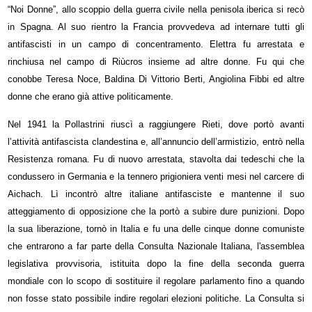
“Noi Donne”, allo scoppio della guerra civile nella penisola iberica si recò
in Spagna. Al suo rientro la Francia provvedeva ad internare tutti gli
antifascisti in un campo di concentramento. Elettra fu arrestata e
rinchiusa nel campo di Riùcros insieme ad altre donne. Fu qui che
conobbe Teresa Noce, Baldina Di Vittorio Berti, Angiolina Fibbi ed altre
donne che erano già attive politicamente.
Nel 1941 la Pollastrini riuscì a raggiungere Rieti, dove portò avanti
l’attività antifascista clandestina e, all’annuncio dell’armistizio, entrò nella
Resistenza romana. Fu di nuovo arrestata, stavolta dai tedeschi che la
condussero in Germania e la tennero prigioniera venti mesi nel carcere di
Aichach. Lì incontrò altre italiane antifasciste e mantenne il suo
atteggiamento di opposizione che la portò a subire dure punizioni. Dopo
la sua liberazione, tornò in Italia e fu una delle cinque donne comuniste
che entrarono a far parte della Consulta Nazionale Italiana, l'assemblea
legislativa provvisoria, istituita dopo la fine della seconda guerra
mondiale con lo scopo di sostituire il regolare parlamento fino a quando
non fosse stato possibile indire regolari elezioni politiche. La Consulta si