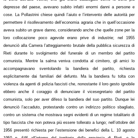
depresse del paese, avevano subito infatti enormi danni a persone e
cose. La Pollastrini chiese quindi l’aiuto e l’intervento delle autorità per
permettere il risollevamento dell’economia agraria che in quell’occasione
aveva subito un grave danno, considerando anche che quelle zone per la
loro collocazione poco agevole erano prive di industrie; nel 1955
denunciò alla Camera l’atteggiamento brutale della pubblica sicurezza di
Rieti durante lo svolgimento del funerale di un membro del partito
comunista. Mentre la salma veniva condotta al cimitero, gli amici lo
accompagnavano sventolando la bandiera del partito, richiesta
esplicitamente dai familiari del defunto. Ma la bandiera fu tolta con
violenza da agenti di polizia fascisti che, nonostante il loro gesto ignobile
ebbero anche il coraggio di denunciare il vicesegretario del partito
comunista, solo per aver difeso la bandiera del suo partito. Dunque lei
denunciò l’accaduto, protestando contro un indirizzo politico sbagliato,
contro un sistema che mostrava segni evidenti di un regime totalitario di
tipo fascista che non poteva più essere tollerato a lungo; nell’ottobre del
1956 presentò richiesta per l’estensione dei benefici della L. 10 agosto
1950 n. 646 all’interno del territorio della provincia di Rieti, e lo