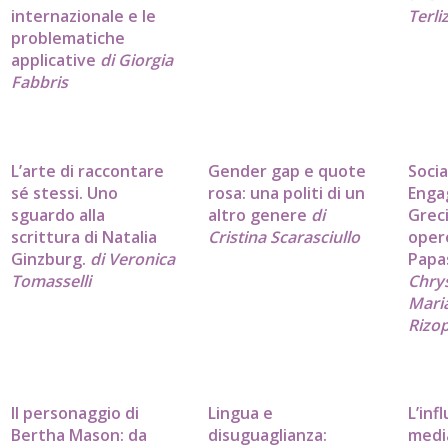
internazionale e le
Terliz
problematiche
applicative
di Giorgia
Fabbris
L’arte di raccontare
Gender gap e quote
Socia
sé stessi. Uno
rosa: una politi di un
Enga
sguardo alla
altro genere
di
Grec
scrittura di Natalia
Cristina Scarasciullo
oper
Ginzburg.
di Veronica
Papa
Tomasselli
Chry
Mari
Rizo
Il personaggio di
Lingua e
L’inf
Bertha Mason: da
disuguaglianza:
medi