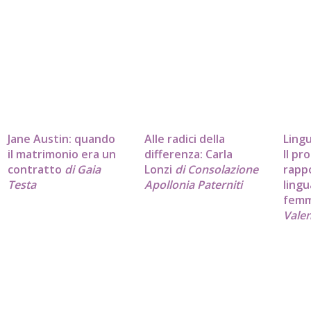
Jane Austin: quando
Alle radici della
Ling
il matrimonio era un
differenza: Carla
Il pr
contratto
di Gaia
Lonzi
di Consolazione
rapp
Testa
Apollonia Paterniti
lingu
femm
Valen