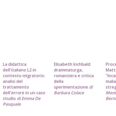
La didattica
Elisabeth Inchbald:
Proc
dell'italiano L2 in
drammaturga,
Matt
contesto migratorio:
romanziera e critica
"Inca
analisi del
della
malia
trattamento
sperimentazione
di
stre
dell'errore in un caso
Barbara Colace
Moni
studio
di Emma De
Bern
Pasquale