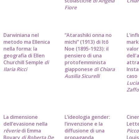
scolastiche
di Angela
Chia
Fiore
Darwiniana nel
“Atarashiki onna no
L'inf
metodo ma Ellenica
michi” (1913) di Itō
marke
nella forma: la
Noe (1895-1923): il
valor
geografia di Ellen
pensiero di una
dell'
Churchill Semple
di
protofemminista
attr
Ilaria Ricci
giapponese
di Chiara
Inst
Ausilia Sicurelli
caso
Luci
Zaff
La dimensione
L’ideologia gender:
Cine
dell’evasione nella
l’invenzione e la
Lett
rêverie
di Emma
diffusione di una
Picc
Bovary
di Roberta De
propaganda
Loui