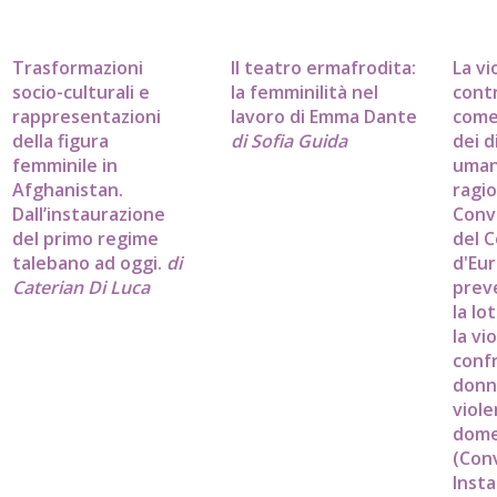
Trasformazioni
Il teatro ermafrodita:
La vi
socio-culturali e
la femminilità nel
cont
rappresentazioni
lavoro di Emma Dante
come
della figura
di Sofia Guida
dei d
femminile in
umani
Afghanistan.
ragio
Dall’instaurazione
Conv
del primo regime
del C
talebano ad oggi.
di
d'Eur
Caterian Di Luca
prev
la lo
la vi
confr
donn
viol
dome
(Con
Insta