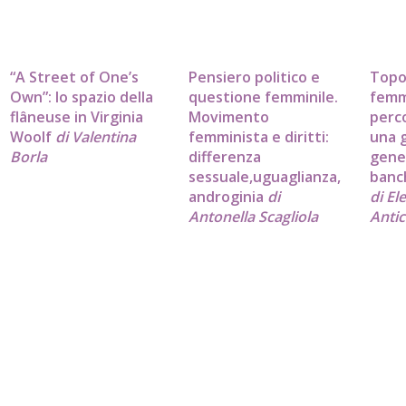
“A Street of One’s
Pensiero politico e
Topo
Own”: lo spazio della
questione femminile.
femm
flâneuse in Virginia
Movimento
perco
Woolf
di Valentina
femminista e diritti:
una g
Borla
differenza
gener
sessuale,uguaglianza,
banch
androginia
di
di El
Antonella Scagliola
Antic