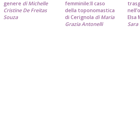
genere
di Michelle
femminile:Il caso
tras
Cristine De Freitas
della toponomastica
nell’
Souza
di Cerignola
di Maria
Elsa
Grazia Antonelli
Sara 