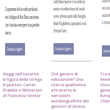
Viaggi nell’oscurità:
Che genere di
Tra 
la figura della strega
educazione? Una
femm
in Jackson, Carter,
ricerca qualitativa
stori
Drabble e Winterson
attraverso le
gene
di Francesca Senese
narrazioni
Euro
autobiografiche dei
Chiar
genitori
di Serena