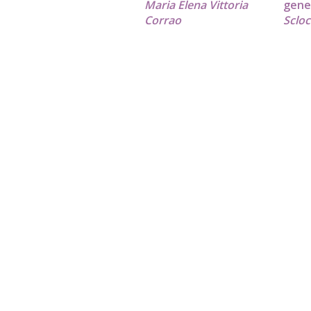
Maria Elena Vittoria
gen
Corrao
Sclo