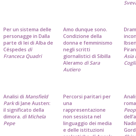
Sveva
Per un sistema delle
Amo dunque sono.
Dram
personagge in Dalla
Condizione della
incon
parte di lei di Alba de
donna e femminismo
Ibse
Céspedes
di
negli scritti
Piran
Franceca Quadri
giornalistici di Sibilla
Asia
Aleramo
di Sara
Cogli
Autiero
Analisi di
Mansfield
Percorsi paritari per
Anali
Park
di Jane Austen:
una
rom
il significato della
rappresentazione
Peop
dimora.
di Michela
non sessista nel
dell’
Pepe
linguaggio dei media
Nadi
e delle istituzioni
Gord