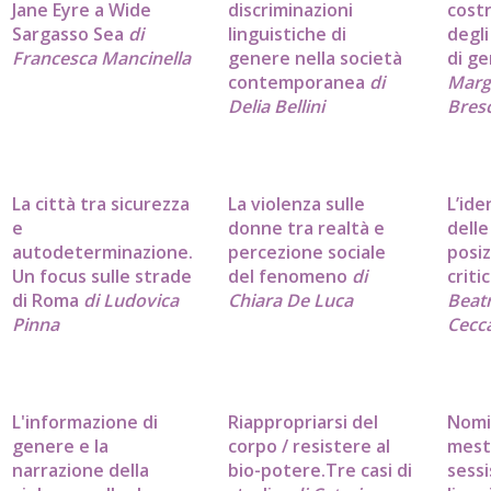
Jane Eyre a Wide
discriminazioni
cost
Sargasso Sea
di
linguistiche di
degli
Francesca Mancinella
genere nella società
di g
contemporanea
di
Marg
Delia Bellini
Bres
La città tra sicurezza
La violenza sulle
L’ide
e
donne tra realtà e
delle
autodeterminazione.
percezione sociale
posiz
Un focus sulle strade
del fenomeno
di
criti
di Roma
di Ludovica
Chiara De Luca
Beatr
Pinna
Cecc
L'informazione di
Riappropriarsi del
Nomi
genere e la
corpo / resistere al
mest
narrazione della
bio-potere.Tre casi di
sess