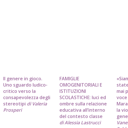
Il genere in gioco.
FAMIGLIE
«Sia
Uno sguardo ludico-
OMOGENITORIALI E
stat
critico verso la
ISTITUZIONI
mai 
consapevolezza degli
SCOLASTICHE: luci ed
voce 
stereotipi
di Valeria
ombre sulla relazione
Mara
Prosperi
educativa all’interno
la vi
del contesto classe
gen
di Alessia Lastrucci
Vane