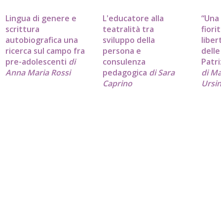
Lingua di genere e
L'educatore alla
“Una
scrittura
teatralità tra
fiori
autobiografica una
sviluppo della
liber
ricerca sul campo fra
persona e
delle
pre-adolescenti
di
consulenza
Patri
Anna Maria Rossi
pedagogica
di Sara
di M
Caprino
Ursin