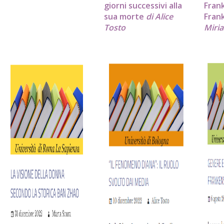
giorni successivi alla
Fran
sua morte
di Alice
Frank
Tosto
Miri