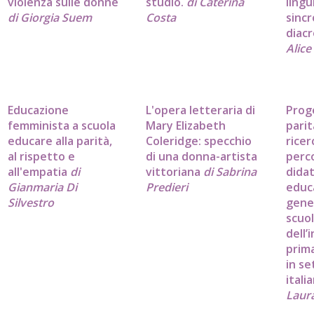
violenza sulle donne
studio.
di Caterina
lingu
di Giorgia Suem
Costa
sincr
diacr
Alice
Educazione
L'opera letteraria di
Proge
femminista a scuola
Mary Elizabeth
parit
educare alla parità,
Coleridge: specchio
ricer
al rispetto e
di una donna-artista
perc
all'empatia
di
vittoriana
di Sabrina
didat
Gianmaria Di
Predieri
educ
Silvestro
gene
scuo
dell’
prima
in se
itali
Laura