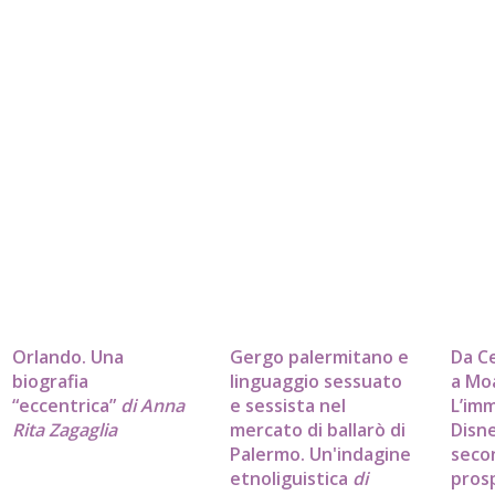
Orlando. Una
Gergo palermitano e
Da C
biografia
linguaggio sessuato
a Mo
“eccentrica”
di Anna
e sessista nel
L’im
Rita Zagaglia
mercato di ballarò di
Disn
Palermo. Un'indagine
seco
etnoliguistica
di
prosp