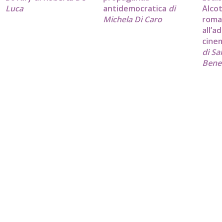
Luca
antidemocratica
di
Alcot
Michela Di Caro
roma
all’
cine
di Sa
Bene