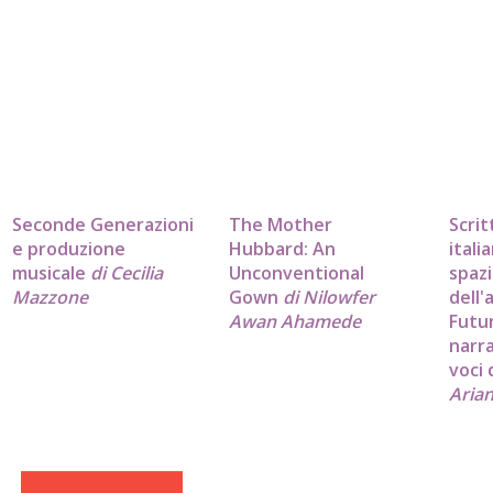
Seconde Generazioni
The Mother
Scrit
e produzione
Hubbard: An
itali
musicale
di Cecilia
Unconventional
spazi
Mazzone
Gown
di Nilowfer
dell'
Awan Ahamede
Futur
narra
voci 
Arian