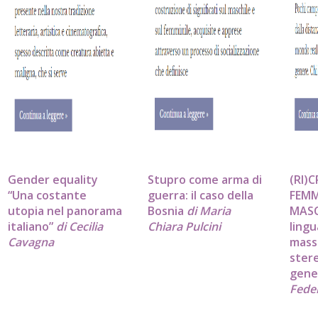
Gender equality
Stupro come arma di
(RI)C
“Una costante
guerra: il caso della
FEMMI
utopia nel panorama
Bosnia
di Maria
MASC
italiano”
di Cecilia
Chiara Pulcini
lingu
Cavagna
mass 
stere
gene
Fede