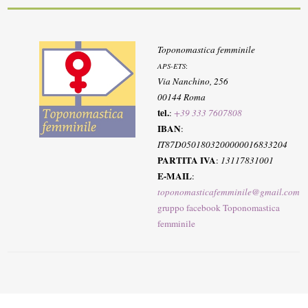
Toponomastica femminile
APS-ETS
:
Via Nanchino, 256
00144 Roma
tel.
:
+39 333 7607808
IBAN
:
IT87D0501803200000016833204
PARTITA IVA
:
13117831001
E-MAIL
:
toponomasticafemminile@gmail.com
gruppo facebook Toponomastica
femminile