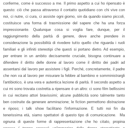
conferme, come è successo a me. Il primo aspetto a cui ho ripensato è
questo: ciò che passa attraverso il contatto quotidiano con chi vive con
noi, ci nutre, ci cura, ci assiste ogni giorno, sin da quando siamo piccoli,
costituisce una forma di trasmissione del sapere che ha una forza
impressionante. Qualunque cosa si voglia fare, dunque, per il
raggiungimento della parità di genere, deve anche prendere in
considerazione la possibilità di rivedere tutto quello che riguarda i ruoli
familiari e gli infiniti stereotipi che questi si portano dietro. Ad esempio,
per entrare in un ambito decisamente cruciale, bisogna continuare a
difendere il diritto delle donne al lavoro come il diritto dei padri ad
assentarsi dal lavoro per assistere i figli. Perché, concretamente, il padre
che non va al lavoro per misurare la febbre al bambino e somministrargli
l'antibiotico, è una vera e autentica lezione di parità. Il secondo aspetto a
cui mi sono trovata costretta a ripensare è un altro: ci sono film bellissimi
in cui recitano attori bravissimi; alcune pubblicità sono talmente tanto
ben costruite da generare ammirazione; le fiction permettono distrazione
e riposo; i talk show facilitano l'informazione. E tutti noi fin da
tenerissima età, siamo spettatori di questo tipo di comunicazione. Ma
ognuna di queste forme di rappresentazione che ho citato, propina