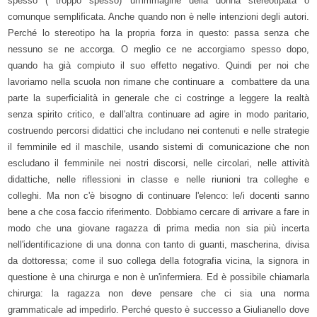
spesso ( troppo spesso) un'immagine della donna stereotipata o
comunque semplificata. Anche quando non è nelle intenzioni degli autori.
Perché lo stereotipo ha la propria forza in questo: passa senza che
nessuno se ne accorga. O meglio ce ne accorgiamo spesso dopo,
quando ha già compiuto il suo effetto negativo. Quindi per noi che
lavoriamo nella scuola non rimane che continuare a combattere da una
parte la superficialità in generale che ci costringe a leggere la realtà
senza spirito critico, e dall'altra continuare ad agire in modo paritario,
costruendo percorsi didattici che includano nei contenuti e nelle strategie
il femminile ed il maschile, usando sistemi di comunicazione che non
escludano il femminile nei nostri discorsi, nelle circolari, nelle attività
didattiche, nelle riflessioni in classe e nelle riunioni tra colleghe e
colleghi. Ma non c'è bisogno di continuare l'elenco: le/i docenti sanno
bene a che cosa faccio riferimento. Dobbiamo cercare di arrivare a fare in
modo che una giovane ragazza di prima media non sia più incerta
nell'identificazione di una donna con tanto di guanti, mascherina, divisa
da dottoressa; come il suo collega della fotografia vicina, la signora in
questione è una chirurga e non è un'infermiera. Ed è possibile chiamarla
chirurga: la ragazza non deve pensare che ci sia una norma
grammaticale ad impedirlo. Perché questo è successo a Giulianello dove