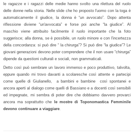
le ragazze e i ragazzi delle medie hanno svolto una rilettura del ruolo
delle donne nella storia. Nelle slide che ho proposto l'uomo con la toga è
automaticamente il giudice, la donna è “un avvocato”. Dopo attenta
riflessione diviene “un'avvocata” e forse poi anche “la giudice”. Al
maschio viene attribuito facilmente il ruolo importante che la foto
suggerisce; alla donna, se è possibile, un ruolo minore e con l'incertezza
della concordanza: si può dire “ la chirurga”? Si può dire “la giudice”? Le
giovani generazioni devono poter comprendere che il non usare “chirurga”
dipende da questioni culturali e sociali, non grammaticali.
Detto così può sembrare un lavoro immenso e poco produttivo, talvolta,
eppure quando mi trovo davanti a scolaresche così attente e partecipi
come quelle di Giulianello, a bambini e bambine così spontanei e
ancora aperti al dialogo come quelli di Bassiano e a docenti così sensibili
ed impegnate, mi sembra di poter dire che dobbiamo davvero provarci
ancora ma soprattutto che
le mostre di Toponomastica Femminile
devono continuare a viaggiare
.