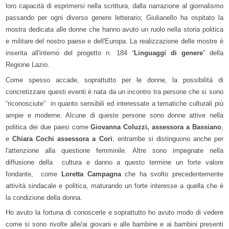
loro capacità di esprimersi nella scrittura, dalla narrazione al giornalismo
passando per ogni diverso genere letterario; Giulianello ha ospitato la
mostra dedicata alle donne che hanno avuto un ruolo nella storia politica
e militare del nostro paese e dell'Europa. La realizzazione delle mostre è
inserita all'interno del progetto n. 184 “
Linguaggi di genere
” della
Regione Lazio.
Come spesso accade, soprattutto per le donne, la possibilità di
concretizzare questi eventi è nata da un incontro tra persone che si sono
“riconosciute” in quanto sensibili ed interessate a tematiche culturali più
ampie e moderne. Alcune di queste persone sono donne attive nella
politica dei due paesi come
Giovanna Coluzzi, assessora a Bassiano
,
e
Chiara Cochi assessora a Cori
; entrambe si distinguono anche per
l'attenzione alla questione femminile. Altre sono impegnate nella
diffusione della cultura e danno a questo termine un forte valore
fondante, come
Loretta Campagna
che ha svolto precedentemente
attività sindacale e politica, maturando un forte interesse a quella che è
la condizione della donna.
Ho avuto la fortuna di conoscerle e soprattutto ho avuto modo di vedere
come si sono rivolte alle/ai giovani e alle bambine e ai bambini presenti