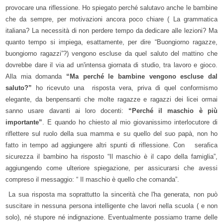
provocare una riflessione. Ho spiegato perché salutavo anche le bambine
che da sempre, per motivazioni ancora poco chiare ( La grammatica
italiana? La necessità di non perdere tempo da dedicare alle lezioni? Ma
quanto tempo si impiega, esattamente, per dire “Buongiorno ragazze,
buongiorno ragazzi”?) vengono escluse da quel saluto del mattino che
dovrebbe dare il via ad un'intensa giornata di studio, tra lavoro e gioco.
Alla mia domanda
“Ma perché le bambine vengono escluse dal
saluto?”
ho ricevuto una risposta vera, priva di quel conformismo
elegante, da benpensanti che molte ragazze e ragazzi dei licei ormai
sanno usare davanti ai loro docenti:
“Perché il maschio è più
importante”
. E quando ho chiesto al mio giovanissimo interlocutore di
riflettere sul ruolo della sua mamma e su quello del suo papà, non ho
fatto in tempo ad aggiungere altri spunti di riflessione. Con serafica
sicurezza il bambino ha risposto “Il maschio è il capo della famiglia”,
aggiungendo come ulteriore spiegazione, per assicurarsi che avessi
compreso il messaggio: “ Il maschio è quello che comanda”.
La sua risposta ma soprattutto la sincerità che l'ha generata, non può
suscitare in nessuna persona intelligente che lavori nella scuola ( e non
solo), né stupore né indignazione. Eventualmente possiamo trarne delle