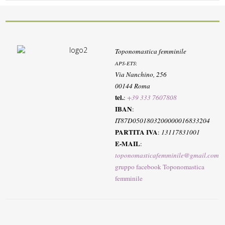
Toponomastica femminile
APS-ETS
:
Via Nanchino, 256
00144 Roma
tel.
:
+39 333 7607808
IBAN
:
IT87D0501803200000016833204
PARTITA IVA
:
13117831001
E-MAIL
:
toponomasticafemminile@gmail.com
gruppo facebook Toponomastica
femminile