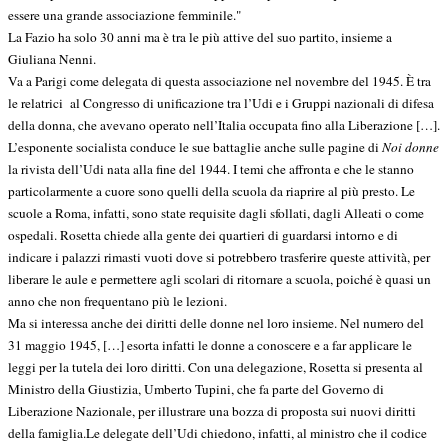
essere una grande associazione femminile."
La Fazio ha solo 30 anni ma è tra le più attive del suo partito, insieme a
Giuliana Nenni.
Va a Parigi come delegata di questa associazione nel novembre del 1945. È tra
le relatrici al Congresso di unificazione tra l’Udi e i Gruppi nazionali di difesa
della donna, che avevano operato nell’Italia occupata fino alla Liberazione […].
L’esponente socialista conduce le sue battaglie anche sulle pagine di
Noi donne
la rivista dell’Udi nata alla fine del 1944. I temi che affronta e che le stanno
particolarmente a cuore sono quelli della scuola da riaprire al più presto. Le
scuole a Roma, infatti, sono state requisite dagli sfollati, dagli Alleati o come
ospedali. Rosetta chiede alla gente dei quartieri di guardarsi intorno e di
indicare i palazzi rimasti vuoti dove si potrebbero trasferire queste attività, per
liberare le aule e permettere agli scolari di ritornare a scuola, poiché è quasi un
anno che non frequentano più le lezioni.
Ma si interessa anche dei diritti delle donne nel loro insieme. Nel numero del
31 maggio 1945, […] esorta infatti le donne a conoscere e a far applicare le
leggi per la tutela dei loro diritti. Con una delegazione, Rosetta si presenta al
Ministro della Giustizia, Umberto Tupini, che fa parte del Governo di
Liberazione Nazionale, per illustrare una bozza di proposta sui nuovi diritti
della famiglia.
Le delegate dell’Udi chiedono, infatti, al ministro che il codice