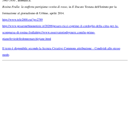
1945-1950
, Bobbato.it.
Rosina Frulla: la staffetta partigiana vestita di rosso
, in
Il Ducato
Testata dell'Istituto per la
formazione al giornalismo di Urbino, aprile 2014.
http://www.tele2000.eu/?p=2789
http://www.pesarourbinonotizie.it/20288/pesaro-ricci-esprime-il-cordoglio-della-citta-per-la-
scomparsa-di-rosina-frulla
http://www.osservatoriodigenere.com/in-primo-
piano/leviedelledonnemarchigiane.html
Il testo è disponibile secondo la licenza Creative Commons attribuzione - Condividi allo stesso
.
modo