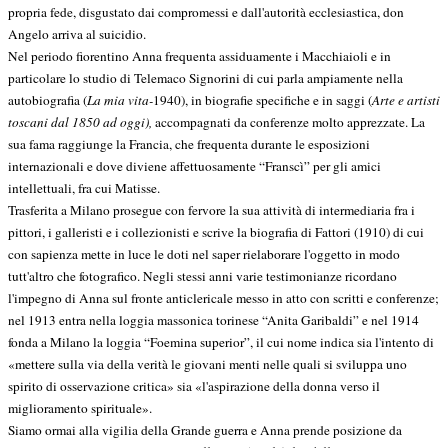
propria fede, disgustato dai compromessi e dall'autorità ecclesiastica, don
Angelo arriva al suicidio.
Nel periodo fiorentino Anna frequenta assiduamente i Macchiaioli e in
particolare lo studio di Telemaco Signorini di cui parla ampiamente nella
autobiografia (
La mia vita-
1940), in biografie specifiche e in saggi (
Arte e artisti
toscani dal 1850 ad oggi),
accompagnati da conferenze molto apprezzate. La
sua fama raggiunge la Francia, che frequenta durante le esposizioni
internazionali e dove diviene affettuosamente “Franscì” per gli amici
intellettuali, fra cui Matisse.
Trasferita a Milano prosegue con fervore la sua attività di intermediaria fra i
pittori, i galleristi e i collezionisti e scrive la biografia di Fattori (1910) di cui
con sapienza mette in luce le doti nel saper rielaborare l'oggetto in modo
tutt'altro che fotografico. Negli stessi anni varie testimonianze ricordano
l'impegno di Anna sul fronte anticlericale messo in atto con scritti e conferenze;
nel 1913 entra nella loggia massonica torinese “Anita Garibaldi” e nel 1914
fonda a Milano la loggia “Foemina superior”, il cui nome indica sia l'intento di
«mettere sulla via della verità le giovani menti nelle quali si sviluppa uno
spirito di osservazione critica» sia «l'aspirazione della donna verso il
miglioramento spirituale».
Siamo ormai alla vigilia della Grande guerra e Anna prende posizione da