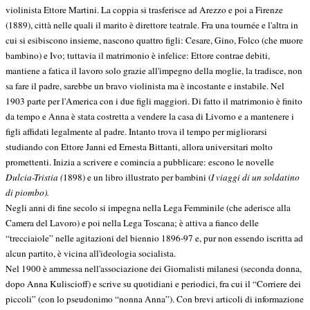
violinista Ettore Martini. La coppia si trasferisce ad Arezzo e poi a Firenze
(1889), città nelle quali il marito è direttore teatrale. Fra una tournée e l'altra in
cui si esibiscono insieme, nascono quattro figli: Cesare, Gino, Folco (che muore
bambino) e Ivo; tuttavia il matrimonio è infelice: Ettore contrae debiti,
mantiene a fatica il lavoro solo grazie all'impegno della moglie, la tradisce, non
sa fare il padre, sarebbe un bravo violinista ma è incostante e instabile. Nel
1903 parte per l'America con i due figli maggiori. Di fatto il matrimonio è finito
da tempo e Anna è stata costretta a vendere la casa di Livorno e a mantenere i
figli affidati legalmente al padre. Intanto trova il tempo per migliorarsi
studiando con Ettore Janni ed Ernesta Bittanti, allora universitari molto
promettenti. Inizia a scrivere e comincia a pubblicare: escono le novelle
Dulcia-Tristia (
1898) e un libro illustrato per bambini (
I viaggi di un soldatino
di piombo).
Negli anni di fine secolo si impegna nella Lega Femminile (che aderisce alla
Camera del Lavoro) e poi nella Lega Toscana; è attiva a fianco delle
“trecciaiole” nelle agitazioni del biennio 1896-97 e, pur non essendo iscritta ad
alcun partito, è vicina all'ideologia socialista.
Nel 1900 è ammessa nell'associazione dei Giornalisti milanesi (seconda donna,
dopo Anna Kuliscioff) e scrive su quotidiani e periodici, fra cui il “Corriere dei
piccoli” (con lo pseudonimo “nonna Anna”). Con brevi articoli di informazione