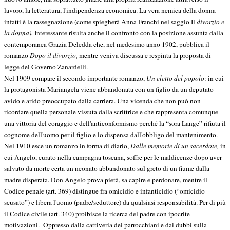
lavoro, la letteratura, l'indipendenza economica. La vera nemica della donna
infatti è la rassegnazione (come spiegherà Anna Franchi nel saggio Il
divorzio e
la donna).
Interessante risulta anche il confronto con la posizione assunta dalla
contemporanea Grazia Deledda che, nel medesimo anno 1902, pubblica il
romanzo
Dopo il divorzio,
mentre veniva discussa e respinta la proposta di
legge del Governo Zanardelli.
Nel 1909 compare il secondo importante romanzo,
Un eletto del popolo
:
in cui
la protagonista Mariangela viene abbandonata con un figlio da un deputato
avido e arido preoccupato dalla carriera. Una vicenda che non può non
ricordare quella personale vissuta dalla scrittrice e che rappresenta comunque
una vittoria del coraggio e dell'anticonformismo perché la “sora Lange” rifiuta il
cognome dell'uomo per il figlio e lo dispensa dall'obbligo del mantenimento.
Nel 1910 esce un romanzo in forma di diario,
Dalle memorie di un sacerdote,
in
cui Angelo, curato nella campagna toscana, soffre per le maldicenze dopo aver
salvato da morte certa un neonato abbandonato sul greto di un fiume dalla
madre disperata. Don Angelo prova pietà, sa capire e perdonare, mentre il
Codice penale (art. 369) distingue fra omicidio e infanticidio (“omicidio
scusato”) e libera l'uomo (padre/seduttore) da qualsiasi responsabilità. Per di più
il Codice civile (art. 340) proibisce la ricerca del padre con ipocrite
motivazioni.
Oppresso dalla cattiveria dei parrocchiani e dai dubbi sulla