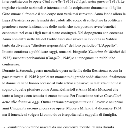
interventista con le opere
Città sorelle (
1915) e
Il figlio della guerra (
1917
)
. Le
tragiche vicende nazionali e internazionali la colpiscono duramente: il figlio
Gino muore al fronte e il suo corpo non verrà mai ritrovato. Anna fonda allora la
Lega d'Assistenza per le madri dei caduti allo scopo di sollecitare la politica a
prendere a cuore la situazione delle madri che non possono avere benefici
economici nel caso i figli uccisi siano coniugati. Nel dopoguerra con coerenza
Anna non entra nelle file del Partito fascista e invece si avvicina ai Valdesi
tanto da diventare “direttore responsabile” del loro periodico “L'Appello”.
Intanto continua a pubblicare saggi, romanzi, biografie (
Caterina de' Medici
del
1932), racconti per bambini (
Gingillo
, 1946) e a impegnarsi in pubbliche
conferenze.
Durante la Seconda guerra mondiale opera nelle file della Resistenza e, con la
pace ritrovata, il 1946 è per lei un momento di grande soddisfazione: finalmente
le donne italiane hanno accesso al voto attivo e passivo; si realizza dunque il
sogno di quelle pioniere come Anna Kuliscioff e Anna Maria Mozzoni che
tanto a lungo e con tenacia si erano battute. Per l'occasione scrive
Cose d'ieri
dette alle donne di oggi.
Ormai anziana prosegue tuttavia il lavoro e nei primi
anni Cinquanta escono ancora sue opere. Muore a Milano il 4 dicembre 1954,
ma il funerale si volge a Livorno dove è sepolta nella cappella di famiglia.
«L'equilibrio dovrebbe nascere da una coscienza morale, da una dignità