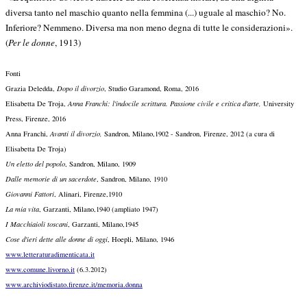
diversa tanto nel maschio quanto nella femmina (...) uguale al maschio? No.
Inferiore? Nemmeno. Diversa ma non meno degna di tutte le considerazioni».
(
Per le donne
, 1913)
Fonti
Grazia Deledda,
Dopo il divorzio
, Studio Garamond, Roma, 2016
Elisabetta De Troja,
Anna Franchi: l'indocile scrittura. Passione civile e critica d'arte,
University
Press, Firenze, 2016
Anna Franchi,
Avanti il divorzio,
Sandron, Milano,1902 - Sandron, Firenze, 2012 (a cura di
Elisabetta De Troja)
Un eletto del popolo
, Sandron, Milano, 1909
Dalle memorie di un sacerdote
, Sandron, Milano, 1910
Giovanni Fattori
, Alinari, Firenze,1910
La mia vita
, Garzanti, Milano,1940 (ampliato 1947)
I Macchiaioli toscani
, Garzanti, Milano,1945
Cose d'ieri dette alle donne di oggi
, Hoepli, Milano, 1946
www.letteraturadimenticata.it
www.comune.livorno.it
(6.3.2012)
www.archiviodistato.firenze.it/memoria.donna