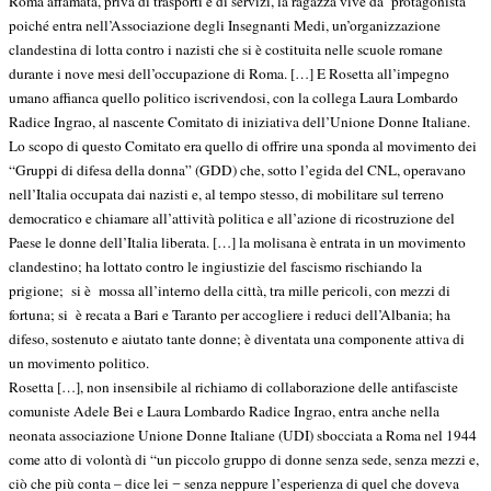
Roma affamata, priva di trasporti e di servizi, la ragazza vive da protagonista
poiché entra nell’Associazione degli Insegnanti Medi, un’organizzazione
clandestina di lotta contro i nazisti che si è costituita nelle scuole romane
durante i nove mesi dell’occupazione di Roma. […] E Rosetta all’impegno
umano affianca quello politico iscrivendosi, con la collega Laura Lombardo
Radice Ingrao, al nascente Comitato di iniziativa dell’Unione Donne Italiane.
Lo scopo di questo Comitato era quello di offrire una sponda al movimento dei
“Gruppi di difesa della donna” (GDD) che, sotto l’egida del CNL, operavano
nell’Italia occupata dai nazisti e, al tempo stesso, di mobilitare sul terreno
democratico e chiamare all’attività politica e all’azione di ricostruzione del
Paese le donne dell’Italia liberata. […] la molisana è entrata in un movimento
clandestino; ha lottato contro le ingiustizie del fascismo rischiando la
prigione; si è mossa all’interno della città, tra mille pericoli, con mezzi di
fortuna; si è recata a Bari e Taranto per accogliere i reduci dell’Albania; ha
difeso, sostenuto e aiutato tante donne; è diventata una componente attiva di
un movimento politico.
Rosetta […], non insensibile al richiamo di collaborazione delle antifasciste
comuniste Adele Bei e Laura Lombardo Radice Ingrao, entra anche nella
neonata associazione Unione Donne Italiane (UDI) sbocciata a Roma nel 1944
come atto di volontà di “un piccolo gruppo di donne senza sede, senza mezzi e,
ciò che più conta – dice lei
senza neppure l’esperienza di quel che doveva