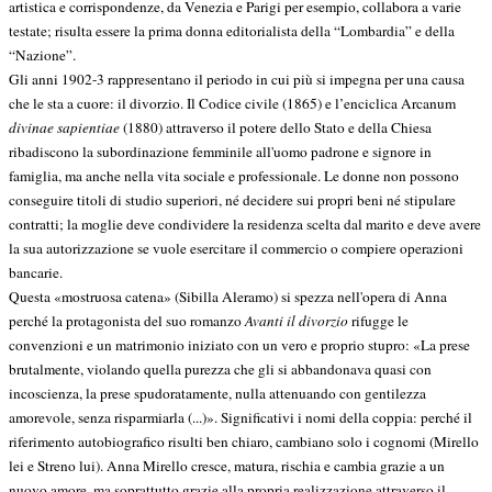
artistica e corrispondenze, da Venezia e Parigi per esempio, collabora a varie
testate; risulta essere la prima donna editorialista della “Lombardia” e della
“Nazione”.
Gli anni 1902-3 rappresentano il periodo in cui più si impegna per una causa
che le sta a cuore: il divorzio. Il Codice civile (1865) e l’enciclica Arcanum
divinae sapientiae
(1880) attraverso il potere dello Stato e della Chiesa
ribadiscono la subordinazione femminile all'uomo padrone e signore in
famiglia, ma anche nella vita sociale e professionale. Le donne non possono
conseguire titoli di studio superiori, né decidere sui propri beni né stipulare
contratti; la moglie deve condividere la residenza scelta dal marito e deve avere
la sua autorizzazione se vuole esercitare il commercio o compiere operazioni
bancarie.
Questa «mostruosa catena» (Sibilla Aleramo) si spezza nell'opera di Anna
perché la protagonista del suo romanzo
Avanti il divorzio
rifugge le
convenzioni e un matrimonio iniziato con un vero e proprio stupro: «La prese
brutalmente, violando quella purezza che gli si abbandonava quasi con
incoscienza, la prese spudoratamente, nulla attenuando con gentilezza
amorevole, senza risparmiarla (...)». Significativi i nomi della coppia: perché il
riferimento autobiografico risulti ben chiaro, cambiano solo i cognomi (Mirello
lei e Streno lui). Anna Mirello cresce, matura, rischia e cambia grazie a un
nuovo amore, ma soprattutto grazie alla propria realizzazione attraverso il