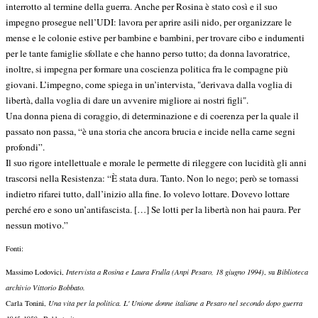
interrotto al termine della guerra. Anche per Rosina è stato così e il suo
impegno prosegue nell’UDI: lavora per aprire asili nido, per organizzare le
mense e le colonie estive per bambine e bambini, per trovare cibo e indumenti
per le tante famiglie sfollate e che hanno perso tutto; da donna lavoratrice,
inoltre, si impegna per formare una coscienza politica fra le compagne più
giovani. L’impegno, come spiega in un’intervista, "derivava dalla voglia di
libertà, dalla voglia di dare un avvenire migliore ai nostri figli".
Una donna piena di coraggio, di determinazione e di coerenza per la quale il
passato non passa, “è una storia che ancora brucia e incide nella carne segni
profondi”.
Il suo rigore intellettuale e morale le permette di rileggere con lucidità gli anni
trascorsi nella Resistenza: “È stata dura. Tanto. Non lo nego; però se tornassi
indietro rifarei tutto, dall’inizio alla fine. Io volevo lottare. Dovevo lottare
perché ero e sono un’antifascista. […] Se lotti per la libertà non hai paura. Per
nessun motivo.”
Fonti:
Massimo Lodovici,
Intervista a Rosina e Laura Frulla (Anpi Pesaro, 18 giugno 1994)
, su
Biblioteca
archivio Vittorio Bobbato.
Carla Tonini,
Una vita per la politica. L' Unione donne italiane a Pesaro nel secondo dopo guerra