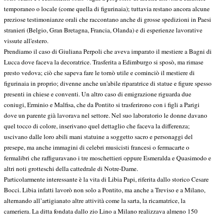
temporaneo o locale (come quella di figurinaia); tuttavia restano ancora alcune
preziose testimonianze orali che raccontano anche di grosse spedizioni in Paesi
stranieri (Belgio, Gran Bretagna, Francia, Olanda) e di esperienze lavorative
vissute all'estero.
Prendiamo il caso di Giuliana Perpoli che aveva imparato il mestiere a Bagni di
Lucca dove faceva la decoratrice. Trasferita a Edimburgo si sposò, ma rimase
presto vedova; ciò che sapeva fare le tornò utile e cominciò il mestiere di
figurinaia in proprio; divenne anche un'abile riparatrice di statue e figure spesso
presenti in chiese e conventi. Un altro caso di emigrazione riguarda due
coniugi, Erminio e Malfisa, che da Pontito si trasferirono con i figli a Parigi
dove un parente già lavorava nel settore. Nel suo laboratorio le donne davano
quel tocco di colore, inserivano quel dettaglio che faceva la differenza;
uscivano dalle loro abili mani statuine a soggetto sacro e personaggi del
presepe, ma anche immagini di celebri musicisti francesi o fermacarte o
fermalibri che raffiguravano i tre moschettieri oppure Esmeralda e Quasimodo e
altri noti grotteschi della cattedrale di Notre-Dame.
Particolarmente interessante è la vita di Libia Papi, riferita dallo storico Cesare
Bocci. Libia infatti lavorò non solo a Pontito, ma anche a Treviso e a Milano,
alternando all’artigianato altre attività come la sarta, la ricamatrice, la
cameriera. La ditta fondata dallo zio Lino a Milano realizzava almeno 150