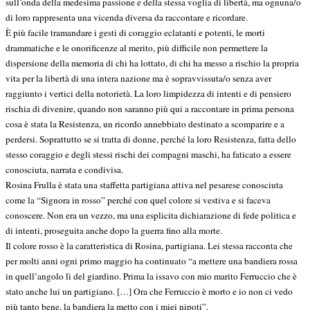
sull’onda della medesima passione e della stessa voglia di libertà, ma ognuna/o
di loro rappresenta una vicenda diversa da raccontare e ricordare.
È più facile tramandare i gesti di coraggio eclatanti e potenti, le morti
drammatiche e le onorificenze al merito, più difficile non permettere la
dispersione della memoria di chi ha lottato, di chi ha messo a rischio la propria
vita per la libertà di una intera nazione ma è sopravvissuta/o senza aver
raggiunto i vertici della notorietà. La loro limpidezza di intenti e di pensiero
rischia di divenire, quando non saranno più qui a raccontare in prima persona
cosa è stata la Resistenza, un ricordo annebbiato destinato a scomparire e a
perdersi. Soprattutto se si tratta di donne, perché la loro Resistenza, fatta dello
stesso coraggio e degli stessi rischi dei compagni maschi, ha faticato a essere
conosciuta, narrata e condivisa.
Rosina Frulla è stata una staffetta partigiana attiva nel pesarese conosciuta
come la “Signora in rosso” perché con quel colore si vestiva e si faceva
conoscere. Non era un vezzo, ma una esplicita dichiarazione di fede politica e
di intenti, proseguita anche dopo la guerra fino alla morte.
Il colore rosso è la caratteristica di Rosina, partigiana. Lei stessa racconta che
per molti anni ogni primo maggio ha continuato “a mettere una bandiera rossa
in quell’angolo lì del giardino. Prima la issavo con mio marito Ferruccio che è
stato anche lui un partigiano. […] Ora che Ferruccio è morto e io non ci vedo
più tanto bene, la bandiera la metto con i miei nipoti”.