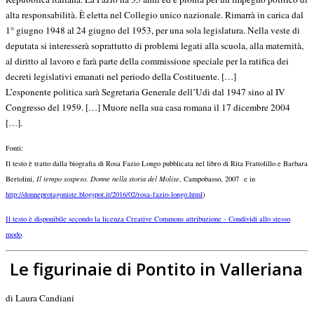
alta responsabilità. È eletta nel Collegio unico nazionale. Rimarrà in carica dal
1° giugno 1948 al 24 giugno del 1953, per una sola legislatura. Nella veste di
deputata si interesserà soprattutto di problemi legati alla scuola, alla maternità,
al diritto al lavoro e farà parte della commissione speciale per la ratifica dei
decreti legislativi emanati nel periodo della Costituente. […]
L’esponente politica sarà Segretaria Generale dell’Udi dal 1947 sino al IV
Congresso del 1959. […] Muore nella sua casa romana il 17 dicembre 2004
[…].
Fonti:
Il testo è tratto dalla biografia di Rosa Fazio Longo pubblicata nel libro di Rita Frattolillo e Barbara
Bertolini,
Il tempo sospeso. Donne nella storia del Molise
, Campobasso, 2007 e in
http://donneprotagoniste.blogspot.it/2016/02/rosa-fazio-longo.html
)
Il testo è disponibile secondo la licenza Creative Commons attribuzione - Condividi allo stesso
.
modo
Le figurinaie di Pontito in Valleriana
di Laura Candiani