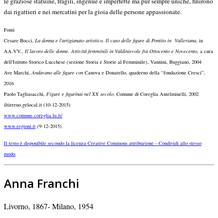
le graziose statuine, fragili, ingenue e imperfette ma pur sempre uniche, finirono
dai rigattieri e nei mercatini per la gioia delle persone appassionate.
Fonti
Cesare Bocci,
La donna e l'artigianato artistico. Il caso delle figure di Pontito in Valleriana
, in
AA.VV.,
Il lavoro delle donne. Attività femminili in Valdinievole fra Ottocento e Novecento
, a cura
dell'Istituto Storico Lucchese (sezione Storia e Storie al Femminile), Vannini, Buggiano, 2004
Ave Marchi,
Andavano alle figure con
Canova e Donatello, quaderno della “fondazione Cresci”,
2016
Paolo Tagliasacchi,
Figure e figurinai nel XX secolo
, Comune di Coreglia Antelminelli, 2002
iltirreno.gelocal.it (10-12-2015)
www.comune.coreglia.lu.it/
www.regioni.it
(9-12-2015)
Il testo è disponibile secondo la licenza Creative Commons attribuzione - Condividi allo stesso
.
modo
Anna Franchi
Livorno, 1867- Milano, 1954