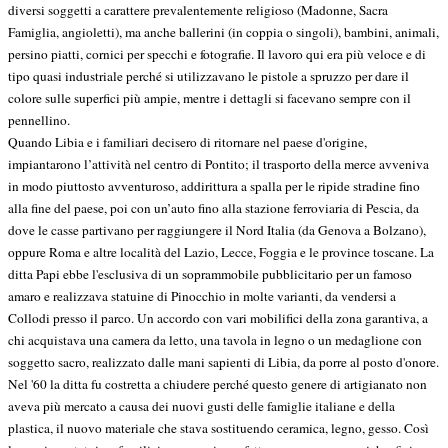
diversi soggetti a carattere prevalentemente religioso (Madonne, Sacra
Famiglia, angioletti), ma anche ballerini (in coppia o singoli), bambini, animali,
persino piatti, cornici per specchi e fotografie. Il lavoro qui era più veloce e di
tipo quasi industriale perché si utilizzavano le pistole a spruzzo per dare il
colore sulle superfici più ampie, mentre i dettagli si facevano sempre con il
pennellino.
Quando Libia e i familiari decisero di ritornare nel paese d'origine,
impiantarono l’attività nel centro di Pontito; il trasporto della merce avveniva
in modo piuttosto avventuroso, addirittura a spalla per le ripide stradine fino
alla fine del paese, poi con un’auto fino alla stazione ferroviaria di Pescia, da
dove le casse partivano per raggiungere il Nord Italia (da Genova a Bolzano),
oppure Roma e altre località del Lazio, Lecce, Foggia e le province toscane. La
ditta Papi ebbe l'esclusiva di un soprammobile pubblicitario per un famoso
amaro e realizzava statuine di Pinocchio in molte varianti, da vendersi a
Collodi presso il parco. Un accordo con vari mobilifici della zona garantiva, a
chi acquistava una camera da letto, una tavola in legno o un medaglione con
soggetto sacro, realizzato dalle mani sapienti di Libia, da porre al posto d'onore.
Nel '60 la ditta fu costretta a chiudere perché questo genere di artigianato non
aveva più mercato a causa dei nuovi gusti delle famiglie italiane e della
plastica, il nuovo materiale che stava sostituendo ceramica, legno, gesso. Così