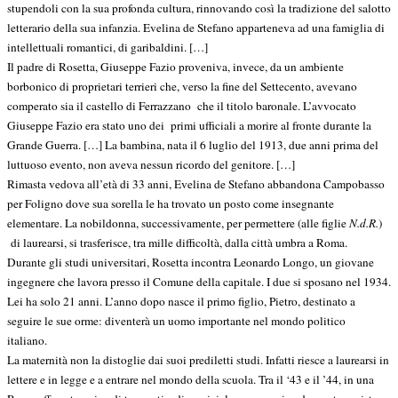
stupendoli con la sua profonda cultura, rinnovando così la tradizione del salotto
letterario della sua infanzia. Evelina de Stefano apparteneva ad una famiglia di
intellettuali romantici, di garibaldini. […]
Il padre di Rosetta, Giuseppe Fazio proveniva, invece, da un ambiente
borbonico di proprietari terrieri che, verso la fine del Settecento, avevano
comperato sia il castello di Ferrazzano che il titolo baronale. L’avvocato
Giuseppe Fazio era stato uno dei primi ufficiali a morire al fronte durante la
Grande Guerra. […] La bambina, nata il 6 luglio del 1913, due anni prima del
luttuoso evento, non aveva nessun ricordo del genitore. […]
Rimasta vedova all’età di 33 anni, Evelina de Stefano abbandona Campobasso
per Foligno dove sua sorella le ha trovato un posto come insegnante
elementare. La nobildonna, successivamente, per permettere (alle figlie
N.d.R.
)
di laurearsi, si trasferisce, tra mille difficoltà, dalla città umbra a Roma.
Durante gli studi universitari, Rosetta incontra Leonardo Longo, un giovane
ingegnere che lavora presso il Comune della capitale. I due si sposano nel 1934.
Lei ha solo 21 anni. L’anno dopo nasce il primo figlio, Pietro, destinato a
seguire le sue orme: diventerà un uomo importante nel mondo politico
italiano.
La maternità non la distoglie dai suoi prediletti studi. Infatti riesce a laurearsi in
lettere e in legge e a entrare nel mondo della scuola. Tra il ‘43 e il ’44, in una