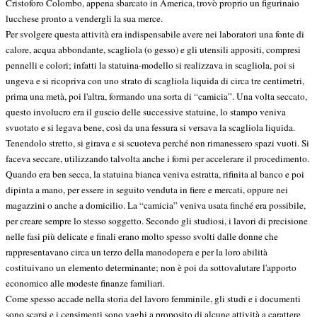
Cristoforo Colombo, appena sbarcato in America, trovò proprio un figurinaio
lucchese pronto a vendergli la sua merce.
Per svolgere questa attività era indispensabile avere nei laboratori una fonte di
calore, acqua abbondante, scagliola (o gesso) e gli utensili appositi, compresi
pennelli e colori; infatti la statuina-modello si realizzava in scagliola, poi si
ungeva e si ricopriva con uno strato di scagliola liquida di circa tre centimetri,
prima una metà, poi l'altra, formando una sorta di “camicia”. Una volta seccato,
questo involucro era il guscio delle successive statuine, lo stampo veniva
svuotato e si legava bene, così da una fessura si versava la scagliola liquida.
Tenendolo stretto, si girava e si scuoteva perché non rimanessero spazi vuoti. Si
faceva seccare, utilizzando talvolta anche i forni per accelerare il procedimento.
Quando era ben secca, la statuina bianca veniva estratta, rifinita al banco e poi
dipinta a mano, per essere in seguito venduta in fiere e mercati, oppure nei
magazzini o anche a domicilio. La “camicia” veniva usata finché era possibile,
per creare sempre lo stesso soggetto. Secondo gli studiosi, i lavori di precisione
nelle fasi più delicate e finali erano molto spesso svolti dalle donne che
rappresentavano circa un terzo della manodopera e per la loro abilità
costituivano un elemento determinante; non è poi da sottovalutare l'apporto
economico alle modeste finanze familiari.
Come spesso accade nella storia del lavoro femminile, gli studi e i documenti
sono scarsi e i censimenti sono vaghi a proposito di alcune attività a carattere