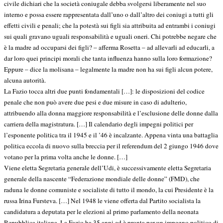
civile dichiari che la società coniugale debba svolgersi liberamente nel suo
interno e possa essere rappresentata dall’uno o dall’altro dei coniugi a tutti gli
effetti civili e penali; che la potestà sui figli sia attribuita ad entrambi i coniugi
sui quali gravano uguali responsabilità e uguali oneri. Chi potrebbe negare che
è la madre ad occuparsi dei figli? – afferma Rosetta – ad allevarli ad educarli, a
dar loro quei principi morali che tanta influenza hanno sulla loro formazione?
Eppure – dice la molisana – legalmente la madre non ha sui figli alcun potere,
alcuna autorità.
La Fazio tocca altri due punti fondamentali […]: le disposizioni del codice
penale che non può avere due pesi e due misure in caso di adulterio,
attribuendo alla donna maggiore responsabilità e l’esclusione delle donne dalla
carriera della magistratura. […] Il calendario degli impegni politici per
l’esponente politica tra il 1945 e il ’46 è incalzante. Appena vinta una battaglia
politica eccola di nuovo sulla breccia per il referendum del 2 giungo 1946 dove
votano per la prima volta anche le donne. […]
Viene eletta Segretaria generale dell’Udi, è successivamente eletta Segretaria
generale della nascente “Federazione mondiale delle donne” (FMD), che
raduna le donne comuniste e socialiste di tutto il mondo, la cui Presidente è la
russa Irina Fursteva. […] Nel 1948 le viene offerta dal Partito socialista la
candidatura a deputata per le elezioni al primo parlamento della neonata
Repubblica italiana. La Fazio ha 35 anni ed è pronta per un impegno politico di