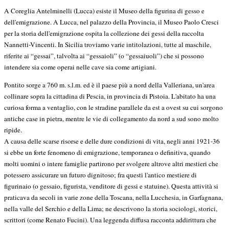
A Coreglia Antelminelli (Lucca) esiste il Museo della figurina di gesso e
dell'emigrazione. A Lucca, nel palazzo della Provincia, il Museo Paolo Cresci
per la storia dell'emigrazione ospita la collezione dei gessi della raccolta
Nannetti-Vincenti. In Sicilia troviamo varie intitolazioni, tutte al maschile,
riferite ai “gessai”, talvolta ai “gessaioli” (o “gessaiuoli”) che si possono
intendere sia come operai nelle cave sia come artigiani.
Pontito sorge a 760 m. s.l.m. ed è il paese più a nord della Valleriana, un'area
collinare sopra la cittadina di Pescia, in provincia di Pistoia. L'abitato ha una
curiosa forma a ventaglio, con le stradine parallele da est a ovest su cui sorgono
antiche case in pietra, mentre le vie di collegamento da nord a sud sono molto
ripide.
A causa delle scarse risorse e delle dure condizioni di vita, negli anni 1921-36
si ebbe un forte fenomeno di emigrazione, temporanea o definitiva, quando
molti uomini o intere famiglie partirono per svolgere altrove altri mestieri che
potessero assicurare un futuro dignitoso; fra questi l'antico mestiere di
figurinaio (o gessaio, figurista, venditore di gessi e statuine). Questa attività si
praticava da secoli in varie zone della Toscana, nella Lucchesia, in Garfagnana,
nella valle del Serchio e della Lima; ne descrivono la storia sociologi, storici,
scrittori (come Renato Fucini). Una leggenda diffusa racconta addirittura che