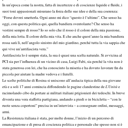
In un’epoca come la nostra, fatta di incertezze e di coscienze liquide e fluide, i
suoi toni appassionati misurano la forza delle sue idee e della sua coerenza:
“Forse dovrei smetterla. Ogni anno mi dico “questo è l’ultimo”. Che senso ha
oggi, con questa politica qui, quella bandiera sventolante? Che senso ha
vestirsi sempre di rosso? Io so solo che il rosso è il colore della mia passione,
della mia lotta. Il colore della mia vita. E che anche quest’anno la mia bandiera
rossa sarà lì, nell’angolo sinistro del mio giardino, perché tutta la via sappia che
qui vive un’antifascista vera.”
Antifascista lo è sempre stata, la sua è quasi una scelta naturale. Si avvicina al
PCI sia per l’influenza di un vicino di casa, Luigi Fabi, sia perché la vita non è
stata generosa con lei, che ha conosciuto la miseria e ha dovuto lavorare fin da
piccola per aiutare la madre vedova e i fratelli.
Le scelte politiche di Rosina si uniscono all’audacia tipica della sua giovane
età e a soli 17 anni comincia diffondendo le pagine clandestine de
L’Unità
e
racimolando cibo da portare ai militari italiani prigionieri dei tedeschi. In breve
diventa una vera staffetta partigiana, andando a piedi o in bicicletta ‒ “con le
ruote senza copertoni” precisa in un’intervista ‒ a consegnare ordini, messaggi,
armi.
La Resistenza italiana è stata, per molte donne, l’inizio di un percorso di
emancipazione e di presa di coscienza politica e personale che spesso non si è