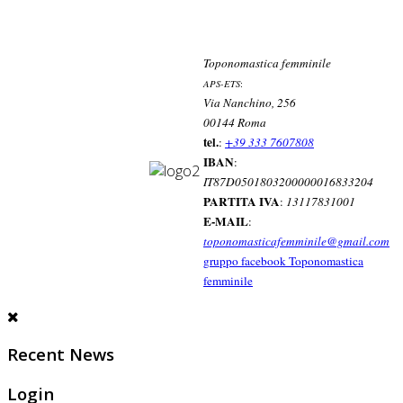
Toponomastica femminile
APS-ETS
:
Via Nanchino, 256
00144 Roma
tel.
:
+39 333 7607808
IBAN
:
IT87D0501803200000016833204
PARTITA IVA
:
13117831001
E-MAIL
:
toponomasticafemminile@gmail.com
gruppo facebook Toponomastica
femminile
Recent News
Login