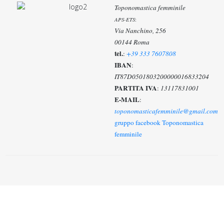
Toponomastica femminile
APS-ETS
:
Via Nanchino, 256
00144 Roma
tel.
:
+39 333 7607808
IBAN
:
IT87D0501803200000016833204
PARTITA IVA
:
13117831001
E-MAIL
:
toponomasticafemminile@gmail.com
gruppo facebook Toponomastica
femminile