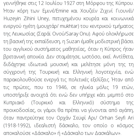
γεννήθηκε στις 12 Ιουλίου 1927 στη Μόρφου της Κύπρου.
Ήταν κόρη των Εμινέ/Emine και Χουζείν Ζιχινί Γιουνέϊ/
Huzeyin Zihini Uney, πετυχημένου κουρέα και κοινωνικά
ενεργού ηγέτη (μουχτάρ/ mukhtar) του κεντρικού τμήματος
της Λευκωσίας (Σαράϊ Ονού/Saray Onu). Αφού ολοκλήρωσε
τη βασική της εκπαίδευση, η Suzan έμαθε μοδιστρική βάσει
του αγγλικού συστήματος μαθητείας, όταν η Κύπρος ήταν
βρετανική αποικία. Δεν σταμάτησε, ωστόσο, εκεί. Αντίθετα,
διδάχτηκε ιδιωτικά μουσική και μελέτησε μόνη της τη
σύγχρονή της Τουρκική και Ελληνική λογοτεχνία, ενώ
παρακολουθούσε ενεργά τις πολιτικές εξελίξεις. Ήταν από
τις πρώτες, που το 1946, σε ηλικία μόλις 19 ετών,
υποστήριξε ανοιχτά ότι ενώ δεν υπήρχε κάτι μεμπτό στο
Κυπριακό (Τουρκικό και Ελληνικό) σύστημα της
προικοδοσίας, οι γάμοι θα πρέπει να γίνονται από αγάπη,
όταν παντρεύτηκε τον Ορχάν Σεϋφί ΄Αρι/ Orhan Seyfi Ari
(1918-1992), ιδεαλιστή δάσκαλο, τον οποίο ο κόσμος
αποκαλούσε «Δάσκαλο» ή «Δάσκαλο των Δασκάλων».