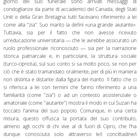
giorno del suo funerale sono arrivati messaggi di
condoglianze da parte di accademici del Canada, degli Stati
Uniti e della Gran Bretagna: tutti facevano riferimento a lei
come alla "zia". Suo marito la definì «una grande aiutante».
Tuttavia, sia per il fatto che non avesse ricevuto
un'educazione universitaria ― che le avrebbe assicurato un
ruolo professionale riconosciuto ― sia per la narrazione
storica patriarcale e, in particolare, la struttura sociale
(turco-cipriota), sul suo conto si sa molto poco, se non per
ciò che è stato tramandato oralmente, per di più in maniera
non distinta e distante dalla figura del marito. Il fatto che ci
si riferisca a lei con termini che fanno riferimento a una
familiarità (come "zia") o ad un contesto assistenziale o
amatoriale (come "aiutante") mostra il modo in cui Suzan ha
toccato l'anima del suo popolo. Comunque, in una certa
misura, questo offusca la portata del suo contributo,
almeno agli occhi di chi vive al di fuori di Cipro, che l'ha
dunque conosciuta solo attraverso le/i concittadine/i