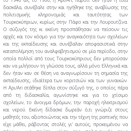
δασκάλα, συνέβαλε στην και ηγήθηκε της αναβίωσης της
πολιτισμικής κληρονομιάς και ταυτότητας των
Τουρκοκύπριων, κυρίως στην Πάφο και την Λουρουτζίνα.
Ο σύζυγός της κι εκείνη προσπάθησαν να πείσουν τις
αρχές και τον κόσμο για την αναγκαιότητα των σχολείων
και της εκπαίδευσης και συνέβαλαν αποφασιστικά στην
καταπολέμηση του αναλφαβητισμού σε μία περίοδο, στην
οποία πολλοί από τους Τουρκοκύπριους δεν μπορούσαν
καν να μιλήσουν τη γλώσσα τους, αλλά μόνο Ελληνικά και
δεν ήταν καν σε θέση να αναγνωρίσουν τη σημασία της
εκπαίδευσης, ιδιαίτερα των κοριτσιών και των γυναικών.
Η ΄Αρι/Ari στάθηκε δίπλα στον σύζυγό της, ο οποίος πέρα
από τη διδασκαλία, αγωνίστηκε και για το χτίσιμο
σχολείων, το άνοιγμα δρόμων, την παροχή ηλεκτρισμού
και νερού. Εκείνη δίδασκε δωρεάν ό,τι γνώριζε στους
μαθητές του, αξιοποιώντας και την τέχνη της ραπτικής που
είχε μάθει, ράβοντας στολές γι’ αυτούς, προκειμένου να