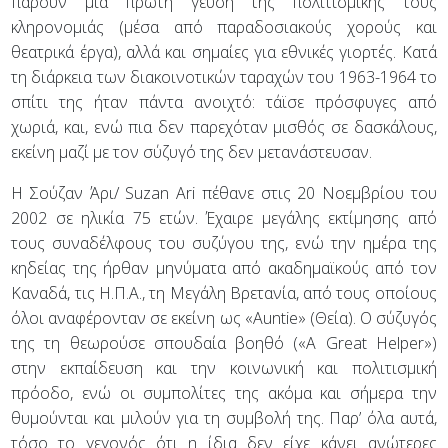
πάρουν μια πρώτη γεύση της πολιτισμικής τους
κληρονομιάς (μέσα από παραδοσιακούς χορούς και
θεατρικά έργα), αλλά και σημαίες για εθνικές γιορτές. Κατά
τη διάρκεια των διακοινοτικών ταραχών του 1963-1964 το
σπίτι της ήταν πάντα ανοιχτό: τάϊσε πρόσφυγες από
χωριά, και, ενώ πια δεν παρεχόταν μισθός σε δασκάλους,
εκείνη μαζί με τον σύζυγό της δεν μετανάστευσαν.
H Σούζαν Άρι/ Suzan Ari πέθανε στις 20 Νοεμβρίου του
2002 σε ηλικία 75 ετών. Έχαιρε μεγάλης εκτίμησης από
τους συναδέλφους του συζύγου της, ενώ την ημέρα της
κηδείας της ήρθαν μηνύματα από ακαδημαϊκούς από τον
Καναδά, τις Η.Π.Α., τη Μεγάλη Βρετανία, από τους οποίους
όλοι αναφέρονταν σε εκείνη ως «Auntie» (Θεία). Ο σύζυγός
της τη θεωρούσε σπουδαία βοηθό («A Great Helper»)
στην εκπαίδευση και την κοινωνική και πολιτισμική
πρόοδο, ενώ οι συμπολίτες της ακόμα και σήμερα την
θυμούνται και μιλούν για τη συμβολή της. Παρ’ όλα αυτά,
τόσο το γεγονός ότι η ίδια δεν είχε κάνει ανώτερες