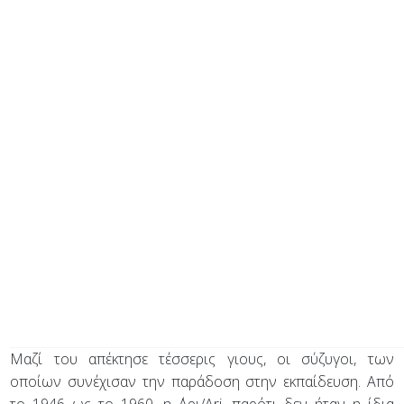
Μαζί του απέκτησε τέσσερις γιους, οι σύζυγοι, των
οποίων συνέχισαν την παράδοση στην εκπαίδευση. Από
το 1946 ως το 1960, η ΄Αρι/Ari, παρότι δεν ήταν η ίδια