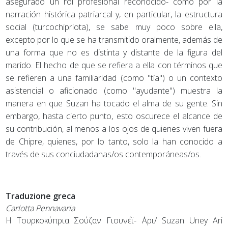
asegurado un rol profesional reconocido- como por la
narración histórica patriarcal y, en particular, la estructura
social (turcochipriota), se sabe muy poco sobre ella,
excepto por lo que se ha transmitido oralmente, además de
una forma que no es distinta y distante de la figura del
marido. El hecho de que se refiera a ella con términos que
se refieren a una familiaridad (como "tía") o un contexto
asistencial o aficionado (como "ayudante") muestra la
manera en que Suzan ha tocado el alma de su gente. Sin
embargo, hasta cierto punto, esto oscurece el alcance de
su contribución, al menos a los ojos de quienes viven fuera
de Chipre, quienes, por lo tanto, solo la han conocido a
través de sus conciudadanas/os contemporáneas/os.
Traduzione greca
Carlotta Pennavaria
Η Τουρκοκύπρια Σούζαν Γιουνέϊ- ΄Αρι/ Suzan Uney Ari