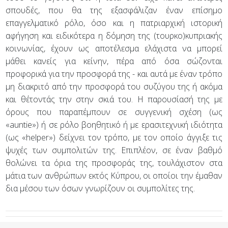
σπουδές, που θα της εξασφάλιζαν έναν επίσημο
επαγγελματικό ρόλο, όσο και η πατριαρχική ιστορική
αφήγηση και ειδικότερα η δόμηση της (τουρκο)κυπριακής
κοινωνίας, έχουν ως αποτέλεσμα ελάχιστα να μπορεί
μάθει κανείς για κείνην, πέρα από όσα σώζονται
προφορικά για την προσφορά της - και αυτά με έναν τρόπο
μη διακριτό από την προσφορά του συζύγου της ή ακόμα
και θέτοντάς την στην σκιά του. Η παρουσίασή της με
όρους που παραπέμπουν σε συγγενική σχέση (ως
«auntie») ή σε ρόλο βοηθητικό ή με ερασιτεχνική ιδιότητα
(ως «helper») δείχνει τον τρόπο, με τον οποίο άγγιξε τις
ψυχές των συμπολιτών της. Επιπλέον, σε έναν βαθμό
θολώνει τα όρια της προσφοράς της, τουλάχιστον στα
μάτια των ανθρώπων εκτός Κύπρου, οι οποίοι την έμαθαν
δια μέσου των όσων γνωρίζουν οι συμπολίτες της.