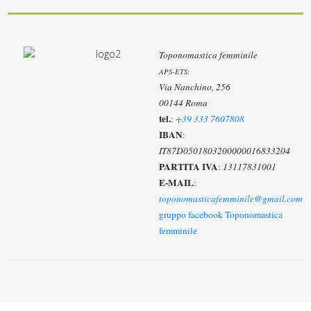
Toponomastica femminile
APS-ETS
:
Via Nanchino, 256
00144 Roma
tel.
:
+39 333 7607808
IBAN
:
IT87D0501803200000016833204
PARTITA IVA
:
13117831001
E-MAIL
:
toponomasticafemminile@gmail.com
gruppo facebook Toponomastica
femminile