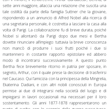
sette anni maggiore, allaccia una relazione che suscita una
tale ostilità da parte della famiglia Suttner che la giovane,
rispondendo a un annuncio di Alfred Nobel alla ricerca di
una segretaria personale, è costretta a lasciare la casa alla
volta di Parigi. La collaborazione fu di breve durata, poiché
Nobel si allontanò da Parigi dopo due mesi e Bertha
dovette rinunciare all’impiego: tuttavia la breve conoscenza
non mancò di produrre i suoi frutti poiché i due si
mantennero in costante rapporto epistolare ed abbero
modo di incontrarsi successivamente. A questo punto
Bertha fece brevemente ritorno in patria per sposare, in
segreto, Arthur, con il quale prese la decisione di trasferirsi
nel Caucaso. Qui l’amicizia con la principessa della Mingrelia,
Ekaterina Dadiani, e con altri nobili conosciuti in Europa
permise ai due di integrarsi nella società del luogo e di
impiegarsi in lavori occasionali ma necessari per il loro
sostentamento. Gli anni 1877-1878 rappresentarono un
punto di svolta: con lo scoppio della guerra russo-turca,