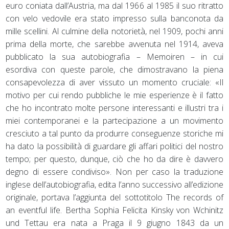
euro coniata dall’Austria, ma dal 1966 al 1985 il suo ritratto
con velo vedovile era stato impresso sulla banconota da
mille scellini. Al culmine della notorietà, nel 1909, pochi anni
prima della morte, che sarebbe avvenuta nel 1914, aveva
pubblicato la sua autobiografia – Memoiren – in cui
esordiva con queste parole, che dimostravano la piena
consapevolezza di aver vissuto un momento cruciale: «Il
motivo per cui rendo pubbliche le mie esperienze è il fatto
che ho incontrato molte persone interessanti e illustri tra i
miei contemporanei e la partecipazione a un movimento
cresciuto a tal punto da produrre conseguenze storiche mi
ha dato la possibilità di guardare gli affari politici del nostro
tempo; per questo, dunque, ciò che ho da dire è davvero
degno di essere condiviso». Non per caso la traduzione
inglese dell’autobiografia, edita l’anno successivo all’edizione
originale, portava l’aggiunta del sottotitolo The records of
an eventful life. Bertha Sophia Felicita Kinsky von Wchinitz
und Tettau era nata a Praga il 9 giugno 1843 da un