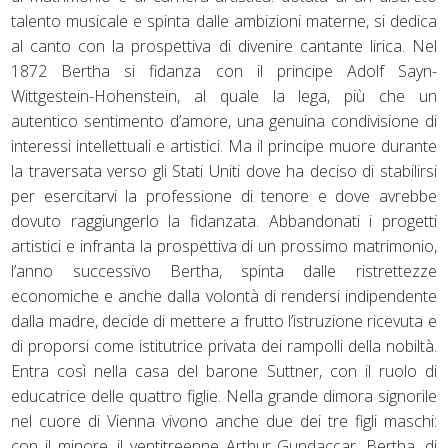
talento musicale e spinta dalle ambizioni materne, si dedica
al canto con la prospettiva di divenire cantante lirica. Nel
1872 Bertha si fidanza con il principe Adolf Sayn-
Wittgestein-Hohenstein, al quale la lega, più che un
autentico sentimento d’amore, una genuina condivisione di
interessi intellettuali e artistici. Ma il principe muore durante
la traversata verso gli Stati Uniti dove ha deciso di stabilirsi
per esercitarvi la professione di tenore e dove avrebbe
dovuto raggiungerlo la fidanzata. Abbandonati i progetti
artistici e infranta la prospettiva di un prossimo matrimonio,
l’anno successivo Bertha, spinta dalle ristrettezze
economiche e anche dalla volontà di rendersi indipendente
dalla madre, decide di mettere a frutto l’istruzione ricevuta e
di proporsi come istitutrice privata dei rampolli della nobiltà.
Entra così nella casa del barone Suttner, con il ruolo di
educatrice delle quattro figlie. Nella grande dimora signorile
nel cuore di Vienna vivono anche due dei tre figli maschi:
con il minore, il ventitreenne Arthur Gundaccar, Bertha, di