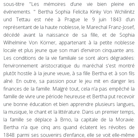
sous-titre "Les mémoires d’une vie bien pleine en
événements. " Bertha Sophia Felicita Kinky Von Wchilinitz
und Tettau est née à Prague le 9 juin 1843 d’un
représentant de la haute noblesse, le Marechal Franz-Josef,
décédé avant la naissance de sa fille, et de Sophia
Wilhelmine Von Körner, appartenant à la petite noblesse
locale et plus jeune que son mari d’environ cinquante ans.
Les conditions de la vie familiale se sont alors dégradées:
l’environnement aristocratique du maréchal s'est montré
plutôt hostile à la jeune veuve, à sa fille Bertha et à son fils
aîné. En outre, sa passion pour le jeu mit en danger les
finances de la famille. Malgré tout, cela n’a pas empêché la
famille de vivre une période heureuse et Bertha put recevoir
une bonne éducation et bien apprendre plusieurs langues,
la musique, le chant et la littérature. Dans un premier temps,
la famille se déplace à Brno, la capitale de la Moravie.
Bertha n’a que cinq ans quand éclatent les révoltes de
1848: parmi ses souvenirs d’enfance, elle se voit elle-même