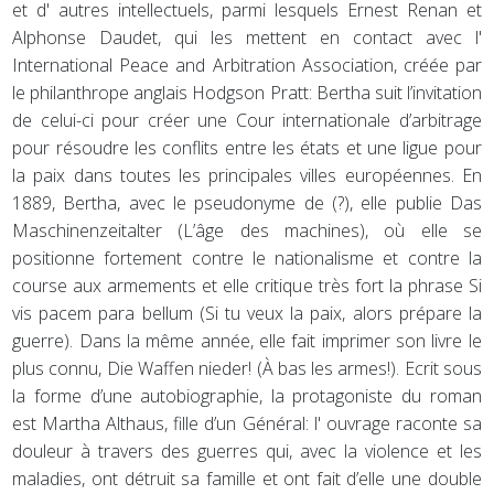
et d' autres intellectuels, parmi lesquels Ernest Renan et
Alphonse Daudet, qui les mettent en contact avec l'
International Peace and Arbitration Association, créée par
le philanthrope anglais Hodgson Pratt: Bertha suit l’invitation
de celui-ci pour créer une Cour internationale d’arbitrage
pour résoudre les conflits entre les états et une ligue pour
la paix dans toutes les principales villes européennes. En
1889, Bertha, avec le pseudonyme de (?), elle publie Das
Maschinenzeitalter (L’âge des machines), où elle se
positionne fortement contre le nationalisme et contre la
course aux armements et elle critique très fort la phrase Si
vis pacem para bellum (Si tu veux la paix, alors prépare la
guerre). Dans la même année, elle fait imprimer son livre le
plus connu, Die Waffen nieder! (À bas les armes!). Ecrit sous
la forme d’une autobiographie, la protagoniste du roman
est Martha Althaus, fille d’un Général: l' ouvrage raconte sa
douleur à travers des guerres qui, avec la violence et les
maladies, ont détruit sa famille et ont fait d’elle une double