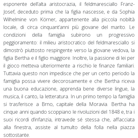
esponente dell’alta aristocrazia, il feldmaresciallo Franz-
Josef, deceduto prima che la figlia nascesse, e da Sophia
Wilhelmine von Körner, appartenente alla piccola nobiltà
locale, di circa cinquant’anni più giovane del marito. Le
condizioni della famiglia subirono un progressivo
peggioramento: il milieu aristocratico del feldmaresciallo si
dimostrò piuttosto respingente verso la giovane vedova, la
figlia Bertha e il figlio maggiore. Inoltre, la passione di lei per
il gioco metteva ulteriormente a rischio le finanze familiari.
Tuttavia questo non impedisce che per un certo periodo la
famiglia possa vivere decorosamente e che Bertha riceva
una buona educazione, apprenda bene diverse lingue, la
musica, il canto, la letteratura. In un primo tempo la famiglia
si trasferisce a Brno, capitale della Moravia. Bertha ha
cinque anni quando scoppiano le rivoluzioni del 1848 e, tra i
suoi ricordi d’infanzia, intravede sé stessa che, affacciata
alla finestra, assiste al tumulto della folla nella piazza
sottostante.