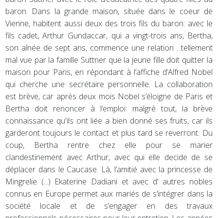
baron. Dans la grande maison, située dans le coeur de
Vienne, habitent aussi deux des trois fils du baron: avec le
fils cadet, Arthur Gundaccar, qui a vingt-trois ans, Bertha,
son aînée de sept ans, commence une relation ...tellement
mal vue par la famille Suttner que la jeune fille doit quitter la
maison pour Paris, en répondant à l’affiche d’Alfred Nobel
qui cherche une secrétaire personnelle. La collaboration
est brève, car après deux mois Nobel s’éloigne de Paris et
Bertha doit renoncer à l’emploi: malgré tout, la brève
connaissance qu'ils ont liée a bien donné ses fruits, car ils
garderont toujours le contact et plus tard se reverront. Du
coup, Bertha rentre chez elle pour se marier
clandestinement avec Arthur, avec qui elle decide de se
déplacer dans le Caucase. Là, l’amitié avec la princesse de
Mingrelie (...) Ekaterine Dadiani et avec d' autres nobles
connus en Europe permet aux mariés de s’intégrer dans la
société locale et de s’engager en des travaux
professionnels nécessaires pour leur entretien. Les années