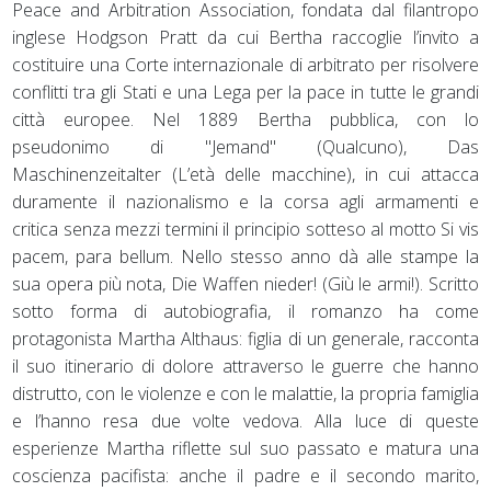
Peace and Arbitration Association, fondata dal filantropo
inglese Hodgson Pratt da cui Bertha raccoglie l’invito a
costituire una Corte internazionale di arbitrato per risolvere
conflitti tra gli Stati e una Lega per la pace in tutte le grandi
città europee. Nel 1889 Bertha pubblica, con lo
pseudonimo di "Jemand" (Qualcuno), Das
Maschinenzeitalter (L’età delle macchine), in cui attacca
duramente il nazionalismo e la corsa agli armamenti e
critica senza mezzi termini il principio sotteso al motto Si vis
pacem, para bellum. Nello stesso anno dà alle stampe la
sua opera più nota, Die Waffen nieder! (Giù le armi!). Scritto
sotto forma di autobiografia, il romanzo ha come
protagonista Martha Althaus: figlia di un generale, racconta
il suo itinerario di dolore attraverso le guerre che hanno
distrutto, con le violenze e con le malattie, la propria famiglia
e l’hanno resa due volte vedova. Alla luce di queste
esperienze Martha riflette sul suo passato e matura una
coscienza pacifista: anche il padre e il secondo marito,