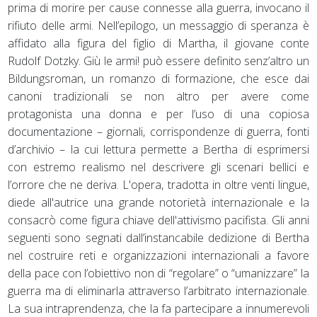
prima di morire per cause connesse alla guerra, invocano il
rifiuto delle armi. Nell’epilogo, un messaggio di speranza è
affidato alla figura del figlio di Martha, il giovane conte
Rudolf Dotzky. Giù le armi! può essere definito senz’altro un
Bildungsroman, un romanzo di formazione, che esce dai
canoni tradizionali se non altro per avere come
protagonista una donna e per l’uso di una copiosa
documentazione – giornali, corrispondenze di guerra, fonti
d’archivio – la cui lettura permette a Bertha di esprimersi
con estremo realismo nel descrivere gli scenari bellici e
l’orrore che ne deriva. L'opera, tradotta in oltre venti lingue,
diede all'autrice una grande notorietà internazionale e la
consacrò come figura chiave dell'attivismo pacifista. Gli anni
seguenti sono segnati dall’instancabile dedizione di Bertha
nel costruire reti e organizzazioni internazionali a favore
della pace con l’obiettivo non di “regolare” o “umanizzare” la
guerra ma di eliminarla attraverso l’arbitrato internazionale.
La sua intraprendenza, che la fa partecipare a innumerevoli