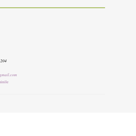
3204
gmail.com
inile