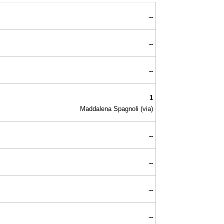
--
--
--
1
Maddalena Spagnoli (via)
--
--
--
--