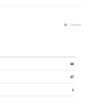
Stampa
60
27
1