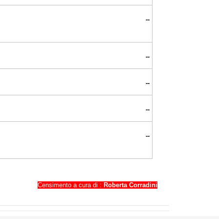
--
--
--
--
--
Censimento a cura di :
Roberta Corradini