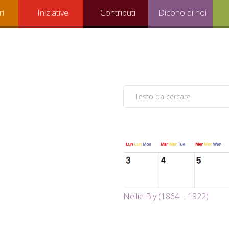
ri
Iniziative
Contributi
Dicono di noi
Nellie Bly (1864 – 1922)