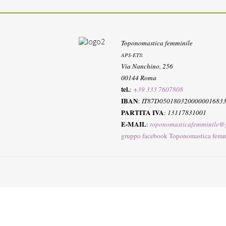
Toponomastica femminile
APS-ETS
:
Via Nanchino, 256
00144 Roma
tel.
:
+39 333 7607808
IBAN
:
IT87D050180320000001683
PARTITA IVA
:
13117831001
E-MAIL
:
toponomasticafemminile@
gruppo facebook Toponomastica femm