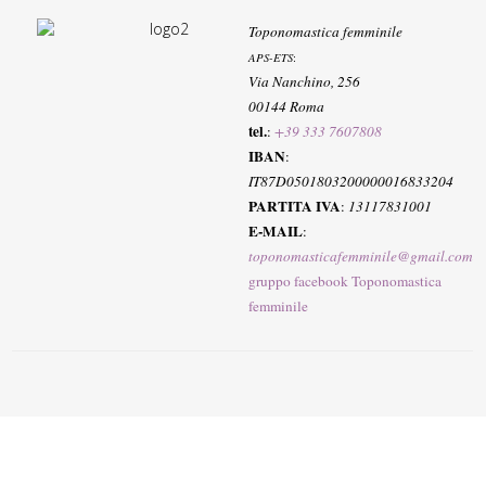
Toponomastica femminile
APS-ETS
:
Via Nanchino, 256
00144 Roma
tel.
:
+39 333 7607808
IBAN
:
IT87D0501803200000016833204
PARTITA IVA
:
13117831001
E-MAIL
:
toponomasticafemminile@gmail.com
gruppo facebook Toponomastica
femminile