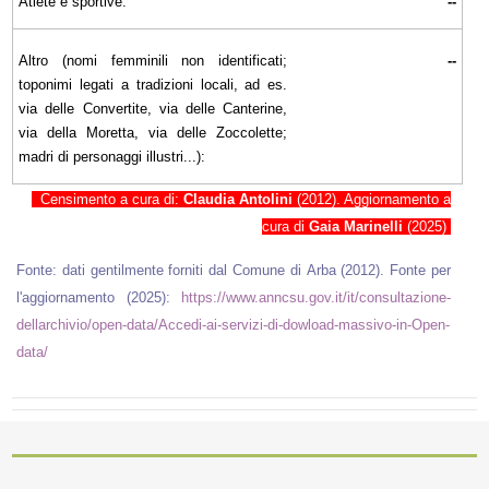
Atlete e sportive:
--
Altro (nomi femminili non identificati;
--
toponimi legati a tradizioni locali, ad es.
via delle Convertite, via delle Canterine,
via della Moretta, via delle Zoccolette;
madri di personaggi illustri...):
Censimento a cura di:
Claudia Antolini
(2012). Aggiornamento a
cura di
Gaia Marinelli
(2025)
Fonte: dati gentilmente forniti dal Comune di Arba (2012). Fonte per
l'aggiornamento (2025):
https://www.anncsu.gov.it/it/consultazione-
dellarchivio/open-data/Accedi-ai-servizi-di-dowload-massivo-in-Open-
data/