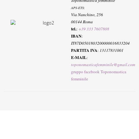
Toponomastica femminile
APS-ETS
:
Via Nanchino, 256
00144 Roma
tel.
:
+39 333 7607808
IBAN
:
IT87D0501803200000016833204
PARTITA IVA
:
13117831001
E-MAIL
:
toponomasticafemminile@gmail.com
gruppo facebook Toponomastica
femminile