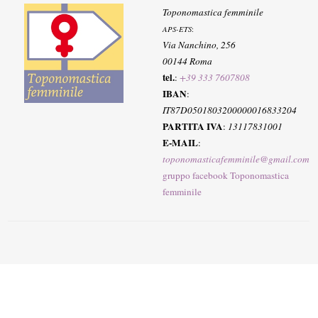
Toponomastica femminile
APS-ETS
:
Via Nanchino, 256
00144 Roma
tel.
:
+39 333 7607808
IBAN
:
IT87D0501803200000016833204
PARTITA IVA
:
13117831001
E-MAIL
:
toponomasticafemminile@gmail.com
gruppo facebook Toponomastica
femminile