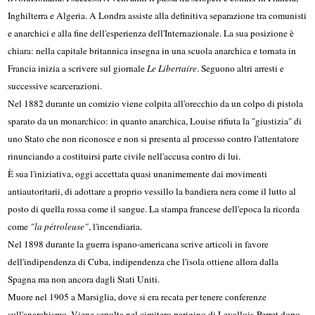
Inghilterra e Algeria. A Londra assiste alla definitiva separazione tra comunisti
e anarchici e alla fine dell'esperienza dell'Internazionale. La sua posizione è
chiara: nella capitale britannica insegna in una scuola anarchica e tornata in
Francia inizia a scrivere sul giornale
Le Libertaire
. Seguono altri arresti e
successive scarcerazioni.
Nel 1882 durante un comizio viene colpita all'orecchio da un colpo di pistola
sparato da un monarchico: in quanto anarchica, Louise rifiuta la "giustizia" di
uno Stato che non riconosce e non si presenta al processo contro l'attentatore
rinunciando a costituirsi parte civile nell'accusa contro di lui.
È sua l'iniziativa, oggi accettata quasi unanimemente dai movimenti
antiautoritarii, di adottare a proprio vessillo la bandiera nera come il lutto al
posto di quella rossa come il sangue. La stampa francese dell'epoca la ricorda
come
"la pétroleuse"
, l'incendiaria.
Nel 1898 durante la guerra ispano-americana scrive articoli in favore
dell'indipendenza di Cuba, indipendenza che l'isola ottiene allora dalla
Spagna ma non ancora dagli Stati Uniti.
Muore nel 1905 a Marsiglia, dove si era recata per tenere conferenze
sull'anarchismo. Viene sepolta nel cimitero parigino di Levallois-Perret dopo