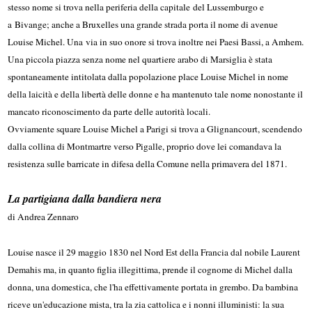
stesso nome si trova nella periferia della capitale del Lussemburgo e
a Bivange; anche a Bruxelles una grande strada porta il nome di avenue
Louise Michel. Una via in suo onore si trova inoltre nei Paesi Bassi, a Amhem.
Una piccola piazza senza nome nel quartiere arabo di Marsiglia è stata
spontaneamente intitolata dalla popolazione place Louise Michel in nome
della laicità e della libertà delle donne e ha mantenuto tale nome nonostante il
mancato riconoscimento da parte delle autorità locali.
Ovviamente square Louise Michel a Parigi si trova a Glignancourt, scendendo
dalla collina di Montmartre verso Pigalle, proprio dove lei comandava la
resistenza sulle barricate in difesa della Comune nella primavera del 1871.
La partigiana dalla bandiera nera
di Andrea Zennaro
Louise nasce il 29 maggio 1830 nel Nord Est della Francia dal nobile Laurent
Demahis ma, in quanto figlia illegittima, prende il cognome di Michel dalla
donna, una domestica, che l'ha effettivamente portata in grembo. Da bambina
riceve un'educazione mista, tra la zia cattolica e i nonni illuministi: la sua