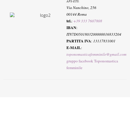
APS-ETS
:
Via Nanchino, 256
00144 Roma
tel.
:
+39 333 7607808
IBAN
:
IT87D0501803200000016833204
PARTITA IVA
:
13117831001
E-MAIL
:
toponomasticafemminile@gmail.com
gruppo facebook Toponomastica
femminile