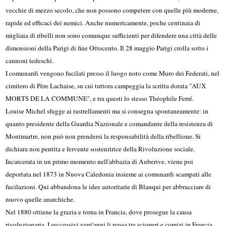
vecchie di mezzo secolo, che non possono competere con quelle più moderne,
rapide ed efficaci dei nemici. Anche numericamente, poche centinaia di
migliaia di ribelli non sono comunque sufficienti per difendere una città delle
dimensioni della Parigi di fine Ottocento. Il 28 maggio Parigi crolla sotto i
cannoni tedeschi.
I comunardi vengono fucilati presso il luogo noto come Muro dei Federati, nel
cimitero di Père Lachaise, su cui tuttora campeggia la scritta dorata "AUX
MORTS DE LA COMMUNE", e tra questi lo stesso Théophile Ferré.
Louise Michel sfugge ai rastrellamenti ma si consegna spontaneamente: in
quanto presidente della Guardia Nazionale e comandante della resistenza di
Montmartre, non può non prendersi la responsabilità della ribellione. Si
dichiara non pentita e fervente sostenitrice della Rivoluzione sociale.
Incarcerata in un primo momento nell'abbazia di Auberive, viene poi
deportata nel 1873 in Nuova Caledonia insieme ai comunardi scampati alle
fucilazioni. Qui abbandona le idee autoritarie di Blanqui per abbracciare di
nuovo quelle anarchiche.
Nel 1880 ottiene la grazia e torna in Francia, dove prosegue la causa
rivoluzionaria. I successivi vent'anni li passa tra scioperi e comizi in Francia,