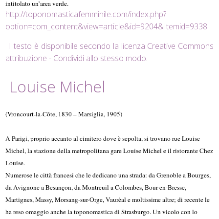
intitolato un’area verde.
http://toponomasticafemminile.com/index.php?
option=com_content&view=article&id=9204&Itemid=9338
Il testo è disponibile secondo la licenza Creative Commons
attribuzione - Condividi allo stesso modo
.
Louise Michel
(Vroncourt-la-Côte, 1830 – Marsiglia, 1905)
A Parigi, proprio accanto al cimitero dove è sepolta, si trovano rue Louise
Michel, la stazione della metropolitana gare Louise Michel e il ristorante Chez
Louise.
Numerose le città francesi che le dedicano una strada: da Grenoble a Bourges,
da Avignone a Besan
ç
on, da Montreuil a Colombes, Bour-en-Bresse,
Martignes, Massy, Morsang-sur-Orge, Vaurèal e moltissime altre; di recente le
ha reso omaggio anche la toponomastica di Strasburgo. Un vicolo con lo