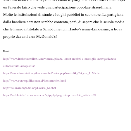
un funerale laico che vede una partecipazione popolare straordinaria.
Molte le intitolazioni di strade e luoghi pubblici in suo onore. La partigiana
dalla bandiera nera non sarebbe contenta, però, di sapere che la scuola media
che le hanno intitolato a Saint-Junien, in Haute-Vienne-Limousine, si trova
proprio davanti a un McDonald's!
Fonti
http://www.inchiestaonline.it/movimenti/piazza-louise-michel-a-marsiglia-autorganizzata-
autocostruita-autogestita/
https://www.inventati.org/louisemichel/index.php?mod=04_Chi_era_L.Michel
http://www.ecn.org/filiarmonici/louisemichel.html
http://ita.anarchopedia.org/Louise_Michel
https://weblmichel.ac-noumea.nc/spip.php?page=imprimer&id_article=59