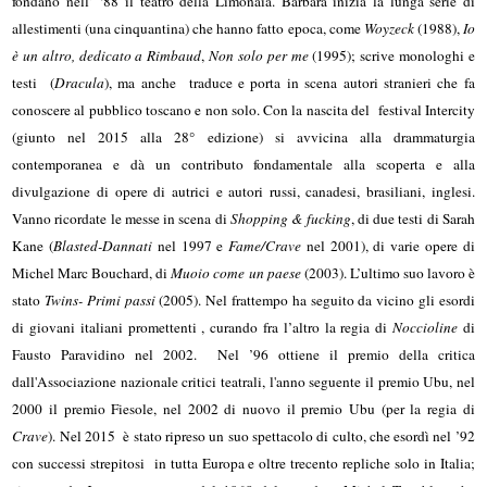
fondano nell’ ‘88 il teatro della Limonaia. Barbara inizia la lunga serie di
allestimenti (una cinquantina) che hanno fatto epoca, come
Woyzeck
(1988),
Io
è un altro, dedicato a Rimbaud
,
Non solo per me
(1995); scrive monologhi e
testi (
Dracula
), ma anche traduce e porta in scena autori stranieri che fa
conoscere al pubblico toscano e non solo. Con la nascita del festival Intercity
(giunto nel 2015 alla 28° edizione) si avvicina alla drammaturgia
contemporanea e dà un contributo fondamentale alla scoperta e alla
divulgazione di opere di autrici e autori russi, canadesi, brasiliani, inglesi.
Vanno ricordate le messe in scena di
Shopping & fucking
, di due testi di Sarah
Kane (
Blasted-Dannati
nel 1997 e
Fame/Crave
nel 2001), di varie opere di
Michel Marc Bouchard, di
Muoio come un paese
(2003). L’ultimo suo lavoro è
stato
Twins- Primi passi
(2005). Nel frattempo ha seguito da vicino gli esordi
di giovani italiani promettenti , curando fra l’altro la regia di
Noccioline
di
Fausto Paravidino nel 2002. Nel ’96 ottiene il premio della critica
dall'Associazione nazionale critici teatrali, l'anno seguente il premio Ubu, nel
2000 il premio Fiesole, nel 2002 di nuovo il premio Ubu (per la regia di
Crave
). Nel 2015 è stato ripreso un suo spettacolo di culto, che esordì nel ’92
con successi strepitosi in tutta Europa e oltre trecento repliche solo in Italia;