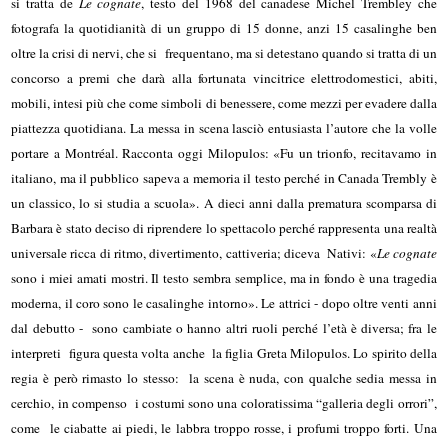
si tratta de
Le cognate
, testo del 1968 del canadese Michel Trembley che
fotografa la quotidianità di un gruppo di 15 donne, anzi 15 casalinghe ben
oltre la crisi di nervi, che si frequentano, ma si detestano quando si tratta di un
concorso a premi che darà alla fortunata vincitrice elettrodomestici, abiti,
mobili, intesi più che come simboli di benessere, come mezzi per evadere dalla
piattezza quotidiana. La messa in scena lasciò entusiasta l’autore che la volle
portare a Montréal. Racconta oggi Milopulos: «Fu un trionfo, recitavamo in
italiano, ma il pubblico sapeva a memoria il testo perché in Canada Trembly è
un classico, lo si studia a scuola». A dieci anni dalla prematura scomparsa di
Barbara è stato deciso di riprendere lo spettacolo perché rappresenta una realtà
universale ricca di ritmo, divertimento, cattiveria; diceva Nativi: «
Le cognate
sono i miei amati mostri. Il testo sembra semplice, ma in fondo è una tragedia
moderna, il coro sono le casalinghe intorno». Le attrici - dopo oltre venti anni
dal debutto - sono cambiate o hanno altri ruoli perché l’età è diversa; fra le
interpreti figura questa volta anche la figlia Greta Milopulos. Lo spirito della
regia è però rimasto lo stesso: la scena è nuda, con qualche sedia messa in
cerchio, in compenso i costumi sono una coloratissima “galleria degli orrori”,
come le ciabatte ai piedi, le labbra troppo rosse, i profumi troppo forti. Una