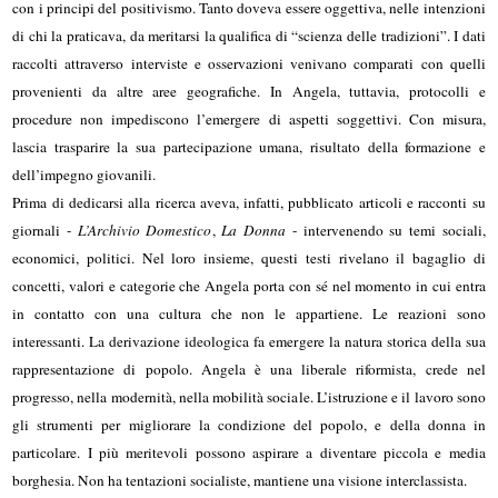
con i principi del positivismo. Tanto doveva essere oggettiva, nelle intenzioni
di chi la praticava, da meritarsi la qualifica di “scienza delle tradizioni”. I dati
raccolti attraverso interviste e osservazioni venivano comparati con quelli
provenienti da altre aree geografiche. In Angela, tuttavia, protocolli e
procedure non impediscono l’emergere di aspetti soggettivi. Con misura,
lascia trasparire la sua partecipazione umana, risultato della formazione e
dell’impegno giovanili.
Prima di dedicarsi alla ricerca aveva, infatti, pubblicato articoli e racconti su
giornali -
L’Archivio Domestico
,
La Donna
- intervenendo su temi sociali,
economici, politici. Nel loro insieme, questi testi rivelano il bagaglio di
concetti, valori e categorie che Angela porta con sé nel momento in cui entra
in contatto con una cultura che non le appartiene. Le reazioni sono
interessanti. La derivazione ideologica fa emergere la natura storica della sua
rappresentazione di popolo. Angela è una liberale riformista, crede nel
progresso, nella modernità, nella mobilità sociale. L’istruzione e il lavoro sono
gli strumenti per migliorare la condizione del popolo, e della donna in
particolare. I più meritevoli possono aspirare a diventare piccola e media
borghesia. Non ha tentazioni socialiste, mantiene una visione interclassista.