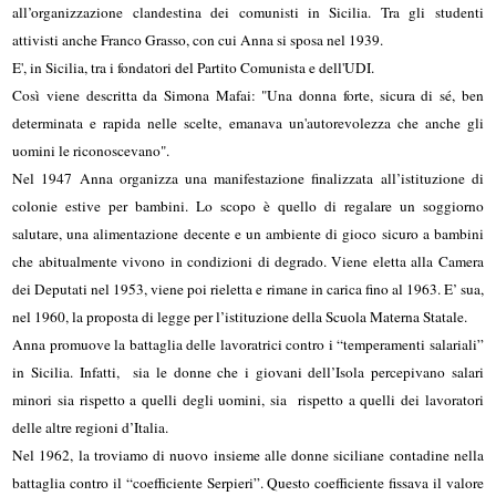
all’organizzazione clandestina dei comunisti in Sicilia. Tra gli studenti
attivisti anche Franco Grasso, con cui Anna si sposa nel 1939.
E', in Sicilia, tra i fondatori del Partito Comunista e dell'UDI.
Così viene descritta da Simona Mafai: "Una donna forte, sicura di sé, ben
determinata e rapida nelle scelte, emanava un'autorevolezza che anche gli
uomini le riconoscevano".
Nel 1947 Anna organizza una manifestazione finalizzata all’istituzione di
colonie estive per bambini. Lo scopo è quello di regalare un soggiorno
salutare, una alimentazione decente e un ambiente di gioco sicuro a bambini
che abitualmente vivono in condizioni di degrado. Viene eletta alla Camera
dei Deputati nel 1953, viene poi rieletta e rimane in carica fino al 1963. E’ sua,
nel 1960, la proposta di legge per l’istituzione della Scuola Materna Statale.
Anna promuove la battaglia delle lavoratrici contro i “temperamenti salariali”
in Sicilia. Infatti, sia le donne che i giovani dell’Isola percepivano salari
minori sia rispetto a quelli degli uomini, sia rispetto a quelli dei lavoratori
delle altre regioni d’Italia.
Nel 1962, la troviamo di nuovo insieme alle donne siciliane contadine nella
battaglia contro il “coefficiente Serpieri”. Questo coefficiente fissava il valore