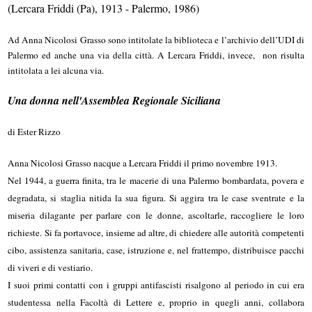
(Lercara Friddi (Pa), 1913 - Palermo, 1986)
Ad Anna Nicolosi Grasso sono intitolate la biblioteca e l’archivio dell’UDI di
Palermo ed anche una via della città. A Lercara Friddi, invece, non risulta
intitolata a lei alcuna via.
Una donna nell'Assemblea Regionale Siciliana
di Ester Rizzo
Anna Nicolosi Grasso nacque a Lercara Friddi il primo novembre 1913.
Nel 1944, a guerra finita, tra le macerie di una Palermo bombardata, povera e
degradata, si staglia nitida la sua figura. Si aggira tra le case sventrate e la
miseria dilagante per parlare con le donne, ascoltarle, raccogliere le loro
richieste. Si fa portavoce, insieme ad altre, di chiedere alle autorità competenti
cibo, assistenza sanitaria, case, istruzione e, nel frattempo, distribuisce pacchi
di viveri e di vestiario.
I suoi primi contatti con i gruppi antifascisti risalgono al periodo in cui era
studentessa nella Facoltà di Lettere e, proprio in quegli anni, collabora