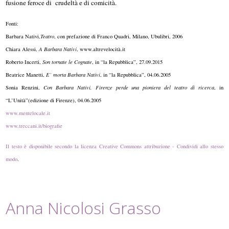
fusione feroce di crudeltà e di comicità.
Fonti:
Barbara Nativi,
Teatro
, con prefazione di Franco Quadri, Milano, Ubulibri, 2006
Chiara Alessi,
A Barbara Nativi
, www.altrevelocità.it
Roberto Incerti,
Son tornate le Cognate
, in “la Repubblica”, 27.09.2015
Beatrice Manetti,
E’ morta Barbara Nativi
, in “la Repubblica”, 04.06.2005
Sonia Renzini,
Con Barbara Nativi, Firenze perde una pioniera del teatro di ricerca
, in
“L’Unità”(edizione di Firenze), 04.06.2005
www.mentelocale.it
www.treccani.it/biografie
Il testo è disponibile secondo la licenza Creative Commons attribuzione - Condividi allo stesso
modo
.
Anna Nicolosi Grasso