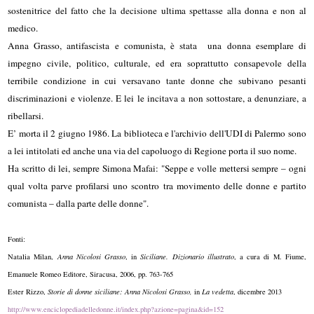
sostenitrice del fatto che la decisione ultima spettasse alla donna e non al
medico.
Anna Grasso, antifascista e comunista, è stata una donna esemplare di
impegno civile, politico, culturale, ed era soprattutto consapevole della
terribile condizione in cui versavano tante donne che subivano pesanti
discriminazioni e violenze. E lei le incitava a non sottostare, a denunziare, a
ribellarsi.
E’ morta il 2 giugno 1986. La biblioteca e l'archivio dell'UDI di Palermo sono
a lei intitolati ed anche una via del capoluogo di Regione porta il suo nome.
Ha scritto di lei, sempre Simona Mafai: "Seppe e volle mettersi sempre – ogni
qual volta parve profilarsi uno scontro tra movimento delle donne e partito
comunista – dalla parte delle donne".
Fonti:
Natalia Milan,
Anna Nicolosi Grasso
, in
Siciliane. Dizionario illustrato
, a cura di M. Fiume,
Emanuele Romeo Editore, Siracusa, 2006, pp. 763-765
Ester Rizzo,
Storie di donne siciliane: Anna Nicolosi Grasso,
in
La vedetta
, dicembre 2013
http://www.enciclopediadelledonne.it/index.php?azione=pagina&id=152