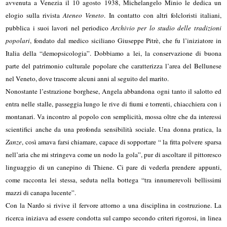
avvenuta a Venezia il 10 agosto 1938, Michelangelo Minio le dedica un
elogio sulla rivista
Ateneo Veneto
. In contatto con altri folcloristi italiani,
pubblica i suoi lavori nel periodico
Archivio per lo studio delle tradizioni
popolari
, fondato dal medico siciliano Giuseppe Pitrè, che fu l’iniziatore in
Italia della “demopsicologia”. Dobbiamo a lei, la conservazione di buona
parte del patrimonio culturale popolare che caratterizza l’area del Bellunese
nel Veneto, dove trascorre alcuni anni al seguito del marito.
Nonostante l’estrazione borghese, Angela abbandona ogni tanto il salotto ed
entra nelle stalle, passeggia lungo le rive di fiumi e torrenti, chiacchiera con i
montanari. Va incontro al popolo con semplicità, mossa oltre che da interessi
scientifici anche da una profonda sensibilità sociale. Una donna pratica, la
Zanze
, così amava farsi chiamare, capace di sopportare “ la fitta polvere sparsa
nell’aria che mi stringeva come un nodo la gola”, pur di ascoltare il pittoresco
linguaggio di un canepino di Thiene. Ci pare di vederla prendere appunti,
come racconta lei stessa, seduta nella bottega “tra innumerevoli bellissimi
mazzi di canapa lucente”.
Con la Nardo si rivive il fervore attorno a una disciplina in costruzione. La
ricerca iniziava ad essere condotta sul campo secondo criteri rigorosi, in linea