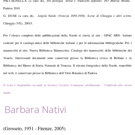
PACCAGNELLA (a cura di),
Tra filologia, storia e tradizioni popolari. Per Marisa Milani
,
Padova 2010.
G. DUSE (a cura di),
Angela Nardo (Venezia 1850-1938). Scene di Chioggia e altri scritti
,
Chioggia (VE), 20015.
Per l’elenco completo delle pubblicazioni della Nardo si rinvia al sito : OPAC SBN- Istituto
centrale per il catalogo unico delle biblioteche italiane e per le informazioni bibliografiche. Per i
manoscritti al sito: Nuova Biblioteca Manoscritta. Catalogo dei manoscritti delle biblioteche del
Veneto. Interessanti documenti sono conservati presso la Biblioteca civica di Belluno e la
Biblioteca del Museo di Storia Naturale di Venezia. Il ritratto fotografico della Nardo, reperibile
nel web, è conservato presso la Biblioteca dell’Orto Botanico di Padova.
Il testo è disponibile secondo la licenza Creative Commons attribuzione - Condividi allo stesso
modo
.
Barbara Nativi
(Grosseto, 1951 - Firenze, 2005)