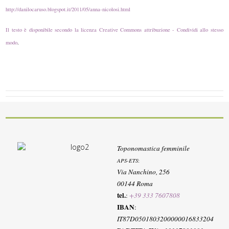
http://danilocaruso.blogspot.it/2011/05/anna-nicolosi.html
Il testo è disponibile secondo la licenza Creative Commons attribuzione - Condividi allo stesso
modo
.
Toponomastica femminile
APS-ETS
:
Via Nanchino, 256
00144 Roma
tel.
:
+39 333 7607808
IBAN
:
IT87D0501803200000016833204