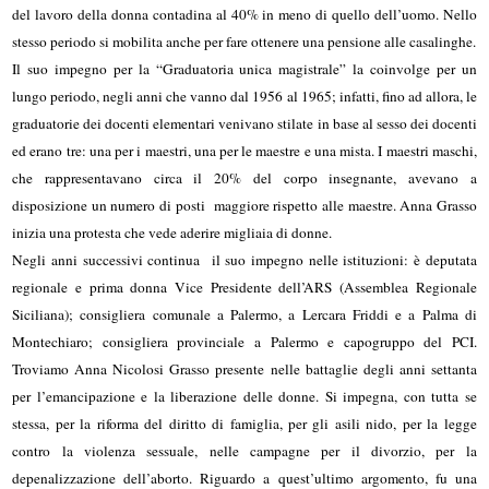
del lavoro della donna contadina al 40% in meno di quello dell’uomo. Nello
stesso periodo si mobilita anche per fare ottenere una pensione alle casalinghe.
Il suo impegno per la “Graduatoria unica magistrale” la coinvolge per un
lungo periodo, negli anni che vanno dal 1956 al 1965; infatti, fino ad allora, le
graduatorie dei docenti elementari venivano stilate in base al sesso dei docenti
ed erano tre: una per i maestri, una per le maestre e una mista. I maestri maschi,
che rappresentavano circa il 20% del corpo insegnante, avevano a
disposizione un numero di posti maggiore rispetto alle maestre. Anna Grasso
inizia una protesta che vede aderire migliaia di donne.
Negli anni successivi continua il suo impegno nelle istituzioni: è deputata
regionale e prima donna Vice Presidente dell’ARS (Assemblea Regionale
Siciliana); consigliera comunale a Palermo, a Lercara Friddi e a Palma di
Montechiaro; consigliera provinciale a Palermo e capogruppo del PCI.
Troviamo Anna Nicolosi Grasso presente nelle battaglie degli anni settanta
per l’emancipazione e la liberazione delle donne. Si impegna, con tutta se
stessa, per la riforma del diritto di famiglia, per gli asili nido, per la legge
contro la violenza sessuale, nelle campagne per il divorzio, per la
depenalizzazione dell’aborto. Riguardo a quest’ultimo argomento, fu una