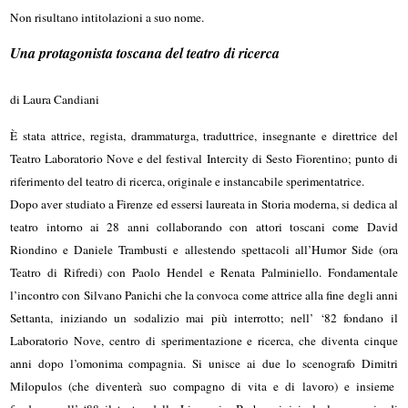
Non risultano intitolazioni a suo nome.
Una protagonista toscana del teatro di ricerca
di Laura Candiani
È stata attrice, regista, drammaturga, traduttrice, insegnante e direttrice del
Teatro Laboratorio Nove e del festival Intercity di Sesto Fiorentino; punto di
riferimento del teatro di ricerca, originale e instancabile sperimentatrice.
Dopo aver studiato a Firenze ed essersi laureata in Storia moderna, si dedica al
teatro intorno ai 28 anni collaborando con attori toscani come David
Riondino e Daniele Trambusti e allestendo spettacoli all’Humor Side (ora
Teatro di Rifredi) con Paolo Hendel e Renata Palminiello. Fondamentale
l’incontro con Silvano Panichi che la convoca come attrice alla fine degli anni
Settanta, iniziando un sodalizio mai più interrotto; nell’ ‘82 fondano il
Laboratorio Nove, centro di sperimentazione e ricerca, che diventa cinque
anni dopo l’omonima compagnia. Si unisce ai due lo scenografo Dimitri
Milopulos (che diventerà suo compagno di vita e di lavoro) e insieme