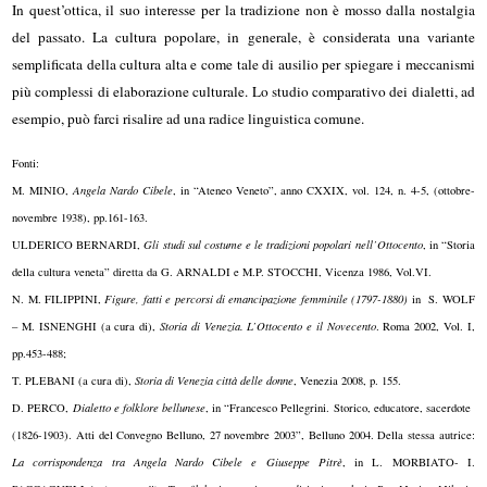
In quest’ottica, il suo interesse per la tradizione non è mosso dalla nostalgia
del passato. La cultura popolare, in generale, è considerata una variante
semplificata della cultura alta e come tale di ausilio per spiegare i meccanismi
più complessi di elaborazione culturale. Lo studio comparativo dei dialetti, ad
esempio, può farci risalire ad una radice linguistica comune.
Fonti:
M. MINIO,
Angela Nardo Cibele
, in “Ateneo Veneto”, anno CXXIX, vol. 124, n. 4-5, (ottobre-
novembre 1938), pp.161-163.
ULDERICO BERNARDI,
Gli studi sul costume e le tradizioni popolari nell’Ottocento
, in “Storia
della cultura veneta” diretta da G. ARNALDI e M.P. STOCCHI, Vicenza 1986, Vol.VI.
N. M. FILIPPINI,
Figure, fatti e percorsi di emancipazione femminile (1797-1880)
in S. WOLF
– M. ISNENGHI (a cura di),
Storia di
Venezia. L’Ottocento e il Novecento
. Roma 2002, Vol. I,
pp.453-488;
T. PLEBANI (a cura di),
Storia di Venezia città delle donne
, Venezia 2008, p. 155.
D. PERCO,
Dialetto e folklore bellunese
, in “Francesco Pellegrini. Storico, educatore, sacerdote
(1826-1903). Atti del Convegno Belluno, 27 novembre 2003”, Belluno 2004. Della stessa autrice:
La corrispondenza tra Angela Nardo Cibele e Giuseppe Pitrè
, in L. MORBIATO- I.