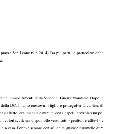
n piazza San Leone (9-6-2014). Da più parti, in particolare dalla
a.
Africa nei combattimenti della Seconda Guerra Mondiale. Dopo la
della DC. Intanto cresceva il figlio e proseguiva la carriera di
a e affetto: era piccola e minuta, con i capelli brizzolati un po’
olori scuri; era disponibile verso tutti - genitori e allievi - e
sse e a casa. Portava sempre con sé delle gustose caramelle dure