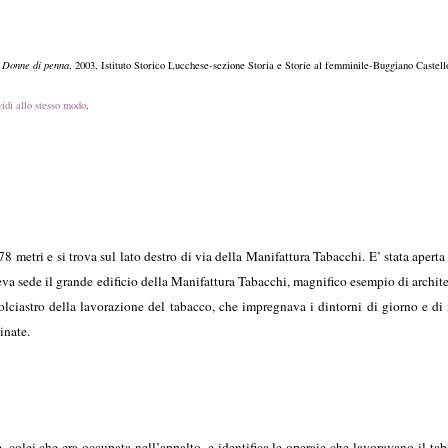
n
Donne di penna
, 2003, Istituto Storico Lucchese-sezione Storia e Storie al femminile-Buggiano Castell
idi allo stesso modo
.
 metri e si trova sul lato destro di via della Manifattura Tabacchi. E’ stata aperta e
va sede il grande edificio della Manifattura Tabacchi, magnifico esempio di archite
olciastro della lavorazione del tabacco, che impregnava i dintorni di giorno e di
inate.
, colei che era occupata nell’appalto, e identifica le operaie che lavoravano il ta