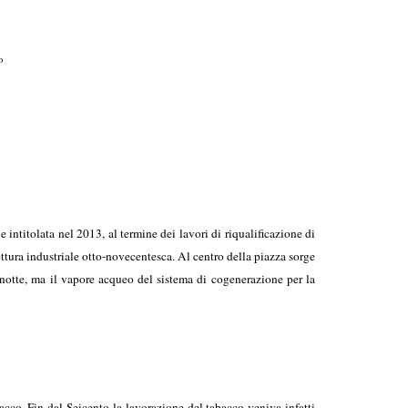
o
 intitolata nel 2013, al termine dei lavori di riqualificazione di
ttura industriale otto-novecentesca. Al centro della piazza sorge
 notte, ma il vapore acqueo del sistema di cogenerazione per la
bacco. Fin dal Seicento la lavorazione del tabacco veniva infatti