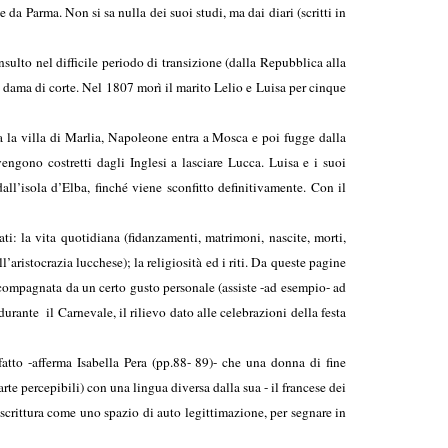
 Parma. Non si sa nulla dei suoi studi, ma dai diari (scritti in
lto nel difficile periodo di transizione (dalla Repubblica alla
 dama di corte. Nel 1807 morì il marito Lelio e Luisa per cinque
quasi mille pagine .
ta la villa di Marlia, Napoleone entra a Mosca e poi fugge dalla
ngono costretti dagli Inglesi a lasciare Lucca. Luisa e i suoi
ll’isola d’Elba, finché viene sconfitto definitivamente. Con il
ti: la vita quotidiana (fidanzamenti, matrimoni, nascite, morti,
l’aristocrazia lucchese); la religiosità ed i riti. Da queste pagine
accompagnata da un certo gusto personale (assiste -ad esempio- ad
 durante il Carnevale, il rilievo dato alle celebrazioni della festa
 fatto -afferma Isabella Pera (pp.88- 89)- che una donna di fine
rte percepibili) con una lingua diversa dalla sua - il francese dei
 scrittura come uno spazio di auto legittimazione, per segnare in