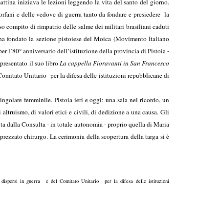
tina iniziava le lezioni leggendo la vita del santo del giorno.
rfani e delle vedove di guerra tanto da fondare e presiedere la
o compito di rimpatrio delle salme dei militari brasiliani caduti
e; ha fondato la sezione pistoiese del Moica (Movimento Italiano
er l’80° anniversario dell’istituzione della provincia di Pistoia -
presentato il suo libro
La cappella Fioravanti in San Francesco
Comitato Unitario per la difesa delle istituzioni repubblicane di
golare femminile. Pistoia ieri e oggi: una sala nel ricordo, un
ltruismo, di valori etici e civili, di dedizione a una causa. Gli
elta dalla Consulta - in totale autonomia - proprio quella di Maria
prezzato chirurgo. La cerimonia della scopertura della targa si è
dispersi in guerra e del Comitato Unitario per la difesa delle istituzioni