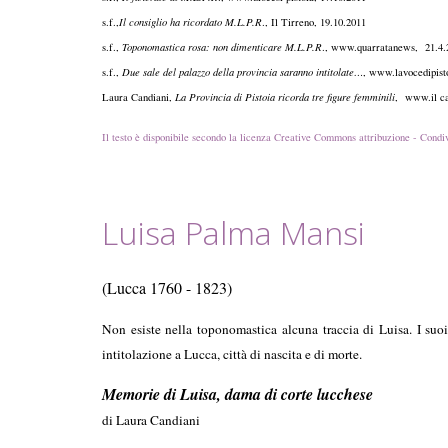
s.f.,
Il consiglio ha ricordato M.L.P.R
., Il Tir
s.f.,
Toponomastica rosa: non dimenticare M.L.P.R
., www.qua
s.f.,
Due sale del palazzo della provincia saranno intitolate…
, www.lav
Laura Candiani,
La Provincia di Pistoia ricorda tre figure femminili
, www.il car
Il testo è disponibile secondo la licenza Creative Commons attribuzione - Condiv
Luisa Palma Mansi
(Lucca 1760 - 1823)
Non esiste nella toponomastica alcuna traccia di Luisa. I suoi
intitolazione a Lucca, città di nascita e di morte.
Memorie di Luisa, dama di corte lucchese
di Laura Candiani