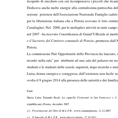
ricoperte di zucchero con cui ricompensava i piccoli che ricam
Dedicava anche molte energie alla centralissima parrocchia del
sezione pistoiese dell’Associazione Nazionale Famiglie caduti e 
per la liberazione italiana che a Pistoia avevano il loro cimit
Casalinghe). Nel 2000, per le molteplici attività in tanti campi d
nel 2007 - ha ricevuto l’onorificenza di Grand’Ufficiale al mer
e il Sacrario del Cimitero comunale di Pistoia
, promosso dall’
Pistoia.
La commissione Pari Opportunità della Provincia ha lanciato, n
ricordo nella sala” per attribuire ad una sala del palazzo un no
studenti e le studenti delle scuole superiori, dopo ricerche e stu
Luisa, donna energica e coraggiosa, dall’esistenza non facile se
svolta il 9 giugno 2014 alla presenza delle autorità e dei familiar
Fonti
Maria Luisa Palandri Reali,
La cappella Fioravanti in San Francesco e il 
repubblicane),Pistoia, d
s.f.,
Presentazione del libro di M.L.P.R
., www.comune
s.f.,
Il funerale di M.L.P.R
., www.diocesi