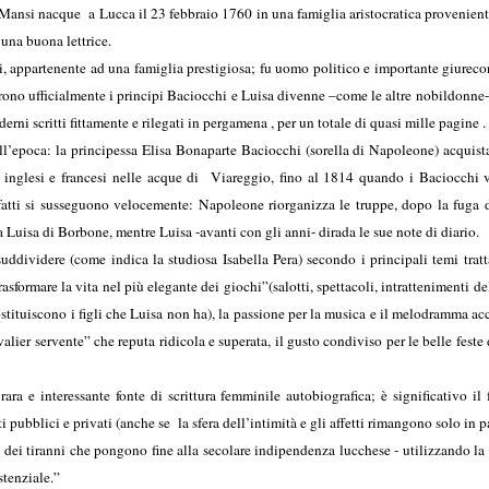
nsi nacque a Lucca il 23 febbraio 1760 in una famiglia aristocratica proveniente da
 una buona lettrice.
appartenente ad una famiglia prestigiosa; fu uomo politico e importante giureconsu
ono ufficialmente i principi Baciocchi e Luisa divenne –come le altre nobildonne-
coli quaderni scritti fittamente e rilegati in pergamena , per un totale di 
dell’epoca: la principessa Elisa Bonaparte Baciocchi (sorella di Napoleone) acquis
i inglesi e francesi nelle acque di Viareggio, fino al 1814 quando i Baciocchi ve
 fatti si susseguono velocemente: Napoleone riorganizza le truppe, dopo la fuga da
Luisa di Borbone, mentre Luisa -avanti con gli anni- dirada le sue note di diario.
ddividere (come indica la studiosa Isabella Pera) secondo i principali temi tratta
rasformare la vita nel più elegante dei giochi”(salotti, spettacoli, intrattenimenti del
sostituiscono i figli che Luisa non ha), la passione per la musica e il melodramma 
avalier servente” che reputa ridicola e superata, il gusto condiviso per le belle feste
ara e interessante fonte di scrittura femminile autobiografica; è significativo il
 pubblici e privati (anche se la sfera dell’intimità e gli affetti rimangono solo in pa
 dei tiranni che pongono fine alla secolare indipendenza lucchese - utilizzando la
stenziale.”