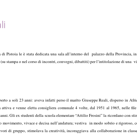
li
di Pistoia le è stata dedicata una sala all’interno del palazzo della Provincia, i
su stampa o nel corso di incontri, convegni, dibattiti) per l’intitolazione di una vi
berto a soli 23 anni: aveva infatti perso il marito Giuseppe Reali, disperso in 
attiva e venne eletta consigliera comunale 4 volte, dal 1951 al 1965, nelle file 
anni. Gli ex studenti della scuola elementare “Attilio Frosini” la ricordano con stim
movimento, vivace e decisa nell’andatura; vestiva in modo sobrio e rigoroso, con c
avori di gruppo, stimolava la creatività, incoraggiava alla collaborazione in cla