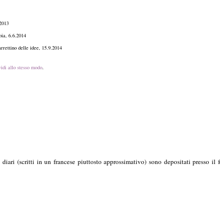
reno, 19.10.2011
rratanews, 21.4.2013
ocedipistoia, 6.6.2014
rettino delle idee, 15.9.2014
idi allo stesso modo
.
 diari (scritti in un francese piuttosto approssimativo) sono depositati presso il