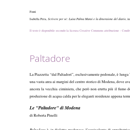
Fonti
Isabella Pera,
Scrivere per sé: Luisa Palma Mansi e la dimensione del diario
, i
Il testo è disponibile secondo la licenza Creative Commons attribuzione - Condiv
Paltadore
La Piazzetta “dal Paltadori”, esclusivamente pedonale, è lunga 78
una vasta area ai margini del centro storico di Modena, dove ave
ancora la vecchia ciminiera, che però non erutta più il fumo d
produzione di acqua calda per le eleganti residenze appena term
Le "Paltadore" di Modena
di Roberta Pinelli
Paltadora
è, in dialetto modenese, l’equivalente di appaltatrice