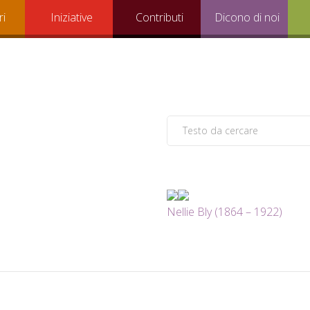
ri
Iniziative
Contributi
Dicono di noi
Nellie Bly (1864 – 1922)