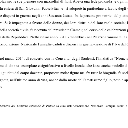
biavano le sue premure con mazzolini di fiori. Aveva una fede profonda e ogni mat
la chiesa di San Giovanni Fuorcivitas e si adoperò in particolare a favore degli o
dispersi in guerra; negli anni Sessanta è stata fra le persone promotrici del pietos
ero. Si è impegnata a favore delle donne, dei loro diritti e del loro ruolo social
ella società civile, fu ricevuta dal presidente Ciampi; nel corso delle celebrazioni p
ito della Repubblica. Nello stesso anno - il 13 dicembre - nel Palazzo Comunale ha 
Associazione Nazionale Famiglie caduti e dispersi in guerra - sezione di PT- e dal 
el marzo 2014, di concerto con la Consulta degli Studenti, l’iniziativa “Nome sin
me di donna esemplare e significativo a livello locale, che fosse anche modello di a
di guidati dal corpo docente, proposero molte figure ma, fra tutte le biografie, fu sc
gnata, nell’ultimo anno di vita, anche dalla morte dell’amatissimo figlio, noto e ap
i.
Sacrario del Cimitero comunale di Pistoia
(a cura dell’Associazione Nazionale Famiglie caduti e 
icembre 2007
pistoia, 11.12.2007
 pistoia, 17.10.2011