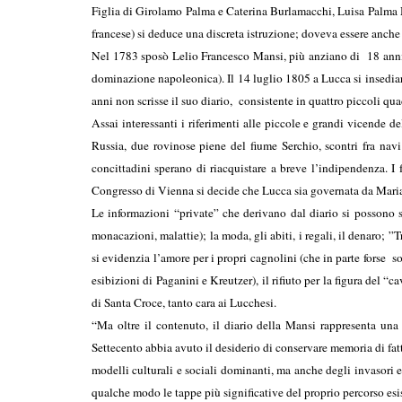
Figlia di Girolamo Palma e Caterina Burlamacchi, Luisa Palma Ma
francese) si deduce una discreta istruzione; doveva essere anche
Nel 1783 sposò Lelio Francesco Mansi, più anziano di 18 anni, 
dominazione napoleonica). Il 14 luglio 1805 a Lucca si insediar
anni non scrisse il suo diario, consistente in quattro pic
Assai interessanti i riferimenti alle piccole e grandi vicende 
Russia, due rovinose piene del fiume Serchio, scontri fra nav
concittadini sperano di riacquistare a breve l’indipendenza. I
Congresso di Vienna si decide che Lucca sia governata da Maria 
Le informazioni “private” che derivano dal diario si possono su
monacazioni, malattie); la moda, gli abiti, i regali, il denaro; ”T
si evidenzia l’amore per i propri cagnolini (che in parte forse 
esibizioni di Paganini e Kreutzer), il rifiuto per la figura del “c
di Santa Croce, tanto cara ai Lucchesi.
“Ma oltre il contenuto, il diario della Mansi rappresenta una r
Settecento abbia avuto il desiderio di conservare memoria di fatti
modelli culturali e sociali dominanti, ma anche degli invasori e
qualche modo le tappe più significative del proprio percorso esi