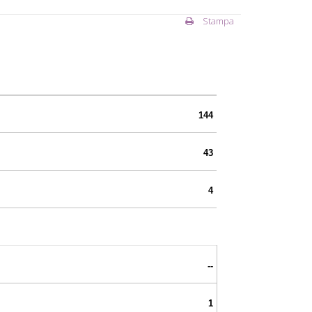
Stampa
144
43
4
--
1