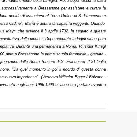
e al mantenimento della famiglia. Poco dopo lascia la casa
 successivamente a Bressanone per assistere e curare la
i Maria decide di associarsi al Terzo Ordine di S. Francesco e
Terzo Ordine".
Maria è dotata di capacità veggenti. Quando,
us Mayr, che avviene il 3 aprile 1702.
In seguito a queste
inistrativa della diocesi. Dopo accurate indagini viene però
mplativa.
Durante una permanenza a Roma, P. Isidor Kirnigl
00 apre a Bressanone la prima scuola femminile - gratuita -
ngregazione delle Suore Terziare di S. Francesco.
Il 31 luglio
sanone.
"Da quel momento in poi il ricordo di questa donna
chiesa nuova importanza". (Vescovo Wilhelm Egger / Bolzano -
avvenuto negli anni 1996-1998 e viene ora portato avanti a