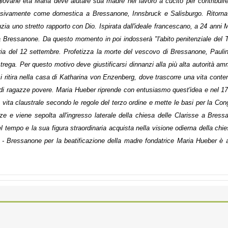
giovane età Maria deve aiutare sua madre nel lavoro a cucito per contribuir
sivamente come domestica a Bressanone, Innsbruck e Salisburgo. Ritorna
fanzia uno stretto rapporto con Dio. Ispirata dall'ideale francescano, a 24 ann
 a Bressanone. Da questo momento in poi indosserà "l'abito penitenziale del 
oria del 12 settembre.
Profetizza la morte del vescovo di Bressanone, Paulin
ega. Per questo motivo deve giustificarsi dinnanzi alla più alta autorità amm
 ritira nella casa di Katharina von Enzenberg, dove trascorre una vita conte
 di ragazze povere. Maria Hueber riprende con entusiasmo quest'idea e nel 17
vita claustrale secondo le regole del terzo ordine e mette le basi per la Co
e e viene sepolta all'ingresso laterale della chiesa delle Clarisse a Bres
el tempo e la sua figura straordinaria acquista nella visione odierna della 
o - Bressanone per la beatificazione della madre fondatrice Maria Hueber è 