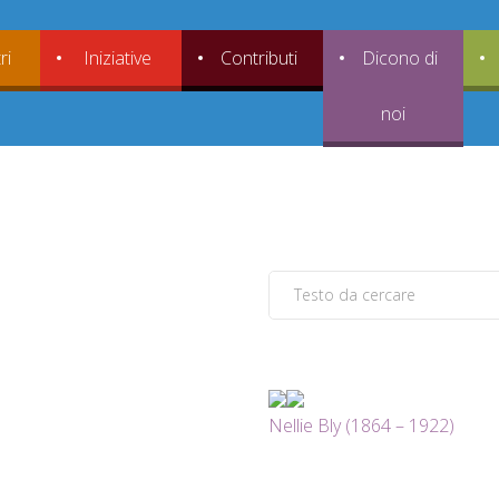
ri
Iniziative
Contributi
Dicono di
noi
Nellie Bly (1864 – 1922)