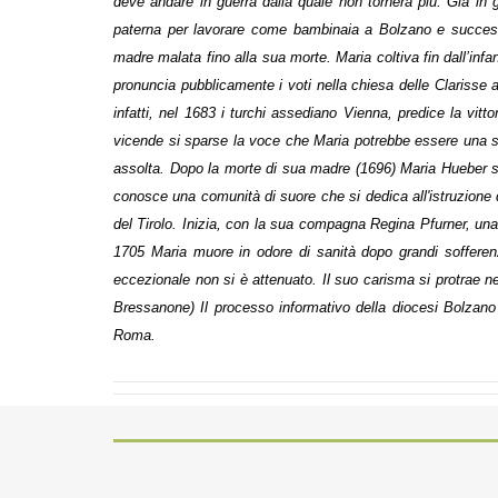
deve andare in guerra dalla quale non tornerà più.
Già in 
paterna per lavorare come bambinaia a Bolzano e succes
madre malata fino alla sua morte.
Maria coltiva fin dall’in
pronuncia pubblicamente i voti nella chiesa delle Clarisse
infatti, nel 1683 i turchi assediano Vienna, predice la vitt
vicende si sparse la voce che Maria potrebbe essere una str
assolta.
Dopo la morte di sua madre (1696) Maria Hueber si
conosce una comunità di suore che si dedica all'istruzione
del Tirolo.
Inizia, con la sua compagna Regina Pfurner, una 
1705 Maria muore in odore di sanità dopo grandi sofferenz
eccezionale non si è attenuato. Il suo carisma si protrae n
Bressanone)
Il processo informativo della diocesi Bolzan
Roma.