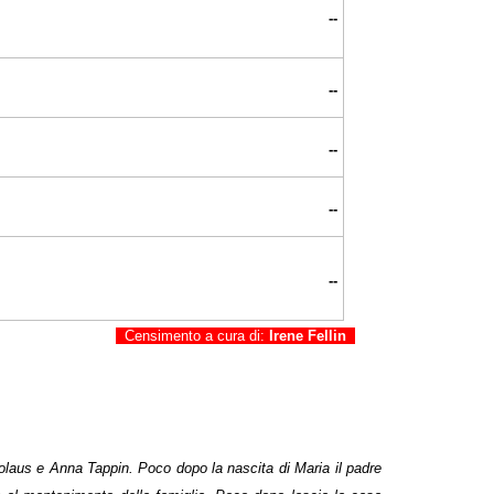
--
--
--
--
--
Censimento a cura di:
Irene Fellin
kolaus e Anna Tappin. Poco dopo la nascita di Maria il padre