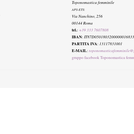
Toponomastica femminile
APS-ETS
:
Via Nanchino, 256
00144 Roma
tel.
:
+39 333 7607808
IBAN
:
IT87D050180320000001683
PARTITA IVA
:
13117831001
E-MAIL
:
toponomasticafemminile@
gruppo facebook Toponomastica femm