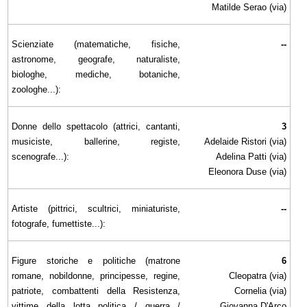
Matilde Serao (via)
Scienziate (matematiche, fisiche,
--
astronome, geografe, naturaliste,
biologhe, mediche, botaniche,
zoologhe...):
Donne dello spettacolo (attrici, cantanti,
3
musiciste, ballerine, registe,
Adelaide Ristori (via)
scenografe...):
Adelina Patti (via)
Eleonora Duse (via)
Artiste (pittrici, scultrici, miniaturiste,
--
fotografe, fumettiste...):
Figure storiche e politiche (matrone
6
romane, nobildonne, principesse, regine,
Cleopatra (via)
patriote, combattenti della Resistenza,
Cornelia (via)
vittime della lotta politica / guerra /
Giovanna D'Arco