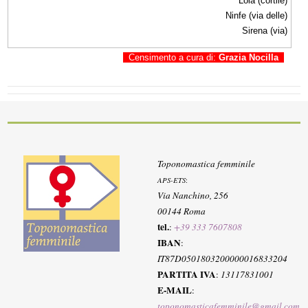
Lola (cortile)
Ninfe (via delle)
Sirena (via)
Censimento a cura di:
Grazia Nocilla
Toponomastica femminile
APS-ETS
:
Via Nanchino, 256
00144 Roma
tel.
:
+39 333 7607808
IBAN
:
IT87D0501803200000016833204
PARTITA IVA
:
13117831001
E-MAIL
:
toponomasticafemminile@gmail.com