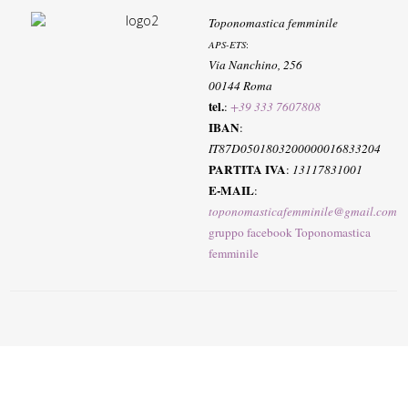
Toponomastica femminile
APS-ETS
:
Via Nanchino, 256
00144 Roma
tel.
:
+39 333 7607808
IBAN
:
IT87D0501803200000016833204
PARTITA IVA
:
13117831001
E-MAIL
:
toponomasticafemminile@gmail.com
gruppo facebook Toponomastica
femminile