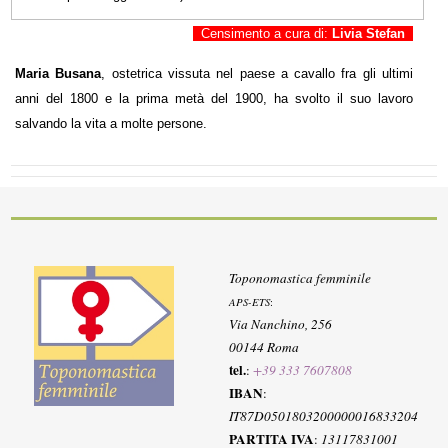
Censimento a cura di:
Livia Stefan
Maria Busana
, ostetrica vissuta nel paese a cavallo fra gli ultimi
anni del 1800 e la prima metà del 1900, ha svolto il suo lavoro
salvando la vita a molte persone.
Toponomastica femminile
APS-ETS
:
Via Nanchino, 256
00144 Roma
tel.
:
+39 333 7607808
IBAN
:
IT87D0501803200000016833204
PARTITA IVA
:
13117831001