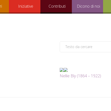
ri
Iniziative
Contributi
Dicono di noi
Nellie Bly (1864 – 1922)