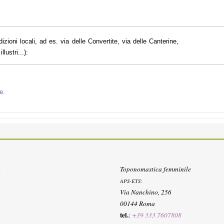
dizioni locali, ad es. via delle Convertite, via delle Canterine,
lustri...):
e.
Toponomastica femminile
APS-ETS
:
Via Nanchino, 256
00144 Roma
tel.
:
+39 333 7607808