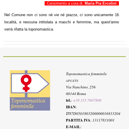
Censimento a cura di:
Maria Pia Ercolini
Nel Comune non ci sono né vie né piazze, ci sono unicamente 16
località, e nessuna intitolata a maschi e femmine, ma quest'anno
verrà rifatta la toponomastica.
Toponomastica femminile
APS-ETS
:
Via Nanchino, 256
00144 Roma
tel.
:
+39 333 7607808
IBAN
:
IT87D0501803200000016833204
PARTITA IVA
:
13117831001
E-MAIL
: