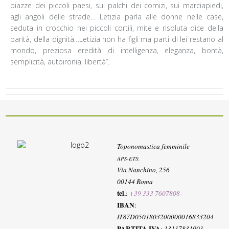
piazze dei piccoli paesi, sui palchi dei comizi, sui marciapiedi,
agli angoli delle strade… Letizia parla alle donne nelle case,
seduta in crocchio nei piccoli cortili, mite e risoluta dice della
parità, della dignità…Letizia non ha figli ma parti di lei restano al
mondo, preziosa eredità di intelligenza, eleganza, bontà,
semplicità, autoironia, libertà”.
Toponomastica femminile
APS-ETS
:
Via Nanchino, 256
00144 Roma
tel.
:
+39 333 7607808
IBAN
:
IT87D0501803200000016833204
PARTITA IVA
:
13117831001