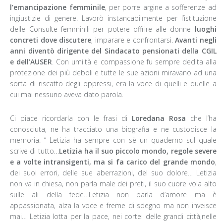
l’emancipazione femminile
, per porre argine a sofferenze ad
ingiustizie di genere. Lavorò instancabilmente per l’istituzione
delle Consulte femminili per potere offrire alle donne
luoghi
concreti dove discutere
, imparare e confrontarsi.
Avanti negli
anni diventò dirigente del Sindacato pensionati della CGIL
e dell’AUSER
. Con umiltà e compassione fu sempre dedita alla
protezione dei più deboli e tutte le sue azioni miravano ad una
sorta di riscatto degli oppressi, era la voce di quelli e quelle a
cui mai nessuno aveva dato parola.
Ci piace ricordarla con le frasi di
Loredana Rosa
che l’ha
conosciuta, ne ha tracciato una biografia e ne custodisce la
memoria: “ Letizia ha sempre con sè un quaderno sul quale
scrive di tutto…
Letizia ha il suo piccolo mondo, regole severe
e a volte intransigenti, ma si fa carico del grande mondo
,
dei suoi errori, delle sue aberrazioni, del suo dolore… Letizia
non va in chiesa, non parla male dei preti, il suo cuore vola alto
sulle ali della fede…Letizia non parla d’amore ma è
appassionata, alza la voce e freme di sdegno ma non inveisce
mai… Letizia lotta per la pace, nei cortei delle grandi città,nelle