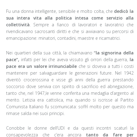
Fu una donna intelligente, sensibile e molto colta, che
dedicò la
sua intera vita alla politica intesa come servizio alla
collettività
. Sempre a fianco di lavoratori e lavoratrici che
rivendicavano sacrosanti diritti e che si avviavano su percorsi di
emancipazione: minatori, contadini, maestre e ricamatrici.
Nei quartieri della sua città, la chiamavano
“la signorina della
pace”,
infatti per lei che aveva vissuto gli orrori della guerra,
la
pace era un valore irrinunciabile
che si doveva a tutti i costi
mantenere per salvaguardare le generazioni future. Nel 1942
diventò crocerossina e visse gli anni della guerra prestando
soccorso dove serviva con spirito di sacrificio ed abnegazione,
tanto che, nel 1947,le venne conferita una medaglia d’argento al
merito. Letizia era cattolica, ma quando si iscrisse al Partito
Comunista Italiano fu scomunicata: soffrì molto per questo ma
rimase salda nei suoi principi.
Conobbe le donne dell’UDI e da questi incontri scaturì la
consapevolezza che c’era ancora
tanto da fare per