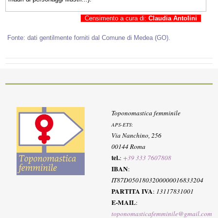
Censimento a cura di:
Claudia Antolini
Fonte: dati gentilmente forniti dal Comune di Medea (GO).
Toponomastica femminile
APS-ETS
:
Via Nanchino, 256
00144 Roma
tel.
:
+39 333 7607808
IBAN
:
IT87D0501803200000016833204
PARTITA IVA
:
13117831001
E-MAIL
:
toponomasticafemminile@gmail.com