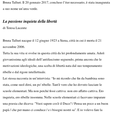
Bruna Talluri. Il 20 gennaio 2017, concluso l’iter necessario, è stata inaugurata
a suo nome un’area verde.
La passione inquieta della libertà
di Teresa Lucente
Bruna Talluri nacque il 12 giugno 1923 a Siena, città in cui è morta il 21
novembre 2006.
Tutta la sua vita si svolse in questa città da lei profondamente amata. Aderì
giovanissima agli ideali dell’antifascismo seguendo, prima ancora che le
motivazioni ideologiche, una scelta di libertà nata dal suo temperamento
ribelle e dal rigore intellettuale.
Lei stessa racconta in un’intervista: “Io mi ricordo che fin da bambina sono
stata, come suol dirsi, un po' ribelle. Tant'è vero che ho dovuto la­sciare le
scuole ele­men­tari. Ma non perché fossi cat­tiva: non ero af­fatto cattiva. Ero
inquieta, ero ribelle insomma. Nelle scuole elemen­tari ci facevano impa­rare
una poesia che diceva: "Vuoi sapere cos'è il Duce? / Pensa un poco a un buon
papà / che per mano ci conduce / e i bi­sogni nostri sa". E io volevo fare la