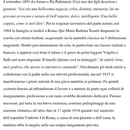
4 settembre 1891 da Arturo e Pia Paltrinieri. Così uno dei figli descrisse i
genitori: “
Lei era una bellissima ragazza, colta, distinta, statuaria; lui un
giovane avvocato e notaio di bell’aspetto, dolce, intelligente. Una bella
coppia, come si suol dire
”. Per le esigenze lavorative del padre notaio, nel
1904 la famiglia si trasferì a Roma. Qui Maria Barbara Tosatti frequentò la
scuola con ottimi risultati, acquisendo sia la maturità classica sia l’abilitazione
magistrale. Studiò prevalentemente da sola, in particolare sui classici italiani e
francesi, e apprese così bene il latino e il greco da poter leggere Virgilio e
Saffo nel testo originale. Il fratello Quinto così la tratteggiò: “
di indole lieta,
anzi giuliva, che spesso si esprimeva cantando
”. Già durante gli studi iniziò a
collaborare con il padre nella sua attività professionale, ma nel 1915 si
manifestarono i primi sintomi di una grave malattia ai polmoni. Fu quindi
costretta forzata ad abbandonare il lavoro e a mettere da parte ogni velleità di
insegnamento, professione a cui tanto avrebbe desiderato dedicarsi. Furono
necessari, per tutta la sua breve esistenza, continui pellegrinaggi da una
stazione climatica all’altra, fino al 17 aprile 1934 quando nel sanatorio
dell’ospedale Umberto I di Roma, a causa di una pleurite e dell’asma, la
malattia ebbe la meglio sulla sua tempra lungamente provata.