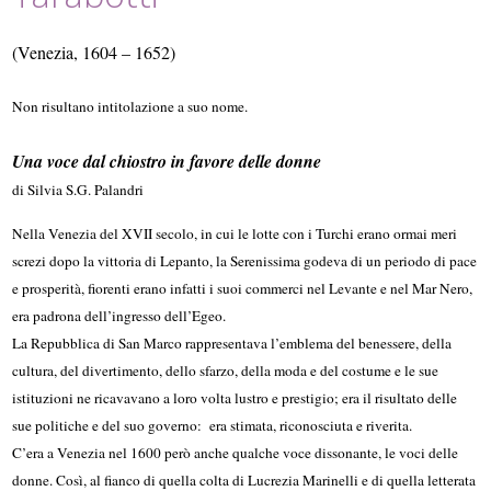
(Venezia, 1604 – 1652)
Non risultano intitolazione a suo nome.
Una voce dal chiostro in favore delle donne
di Silvia S.G. Palandri
Nella Venezia del XVII secolo, in cui le lotte con i Turchi erano ormai meri
screzi dopo la vittoria di Lepanto, la Serenissima godeva di un periodo di pace
e prosperità, fiorenti erano infatti i suoi commerci nel Levante e nel Mar Nero,
era padrona dell’ingresso dell’Egeo.
La Repubblica di San Marco rappresentava l’emblema del benessere, della
cultura, del divertimento, dello sfarzo, della moda e del costume e le sue
istituzioni ne ricavavano a loro volta lustro e prestigio; era il risultato delle
sue politiche e del suo governo: era stimata, riconosciuta e riverita.
C’era a Venezia nel 1600 però anche qualche voce dissonante, le voci delle
donne. Così, al fianco di quella colta di Lucrezia Marinelli e di quella letterata