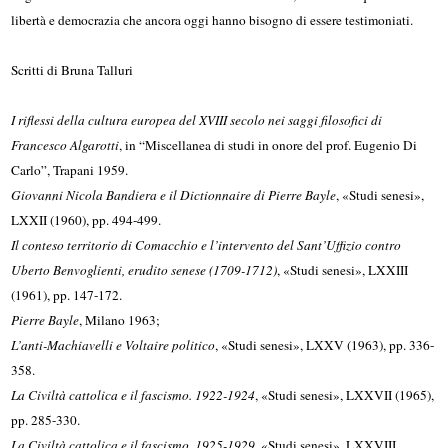
libertà e democrazia che ancora oggi hanno bisogno di essere testimoniati.
Scritti di Bruna Talluri
I riflessi della cultura europea del XVIII secolo nei saggi filosofici di
Francesco Algarotti
, in “Miscellanea di studi in onore del prof. Eugenio Di
Carlo”, Trapani 1959.
Giovanni Nicola Bandiera e il Dictionnaire di Pierre Bayle
, «Studi senesi»,
LXXII (1960), pp. 494-499.
Il conteso territorio di Comacchio e l’intervento del Sant’Uffizio contro
Uberto Benvoglienti, erudito senese (1709-1712)
, «Studi senesi», LXXIII
(1961), pp. 147-172.
Pierre Bayle
, Milano 1963;
L’anti-Machiavelli e Voltaire politico
, «Studi senesi», LXXV (1963), pp. 336-
358.
La Civiltà cattolica e il fascismo. 1922-1924
, «Studi senesi», LXXVII (1965),
pp. 285-330.
La Civiltà cattolica e il fascismo. 1925-1929
, «Studi senesi», LXXVIII