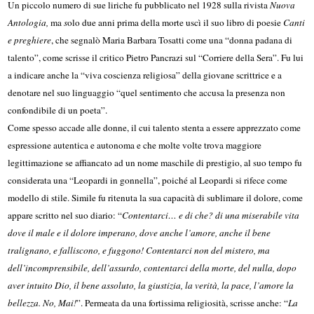
Un piccolo numero di sue liriche fu pubblicato nel 1928 sulla rivista
Nuova
Antologia,
ma
s
olo due anni prima della morte uscì il suo libro di poesie
Canti
e preghiere
, che segnalò Maria Barbara Tosatti come una “donna padana di
talento”, come scrisse il critico Pietro Pancrazi sul “Corriere della Sera”. Fu lui
a indicare anche la “viva coscienza religiosa” della giovane scrittrice e a
denotare nel suo linguaggio “quel sentimento che accusa la presenza non
confondibile di un poeta”.
Come spesso accade alle donne, il cui talento stenta a essere apprezzato come
espressione autentica e autonoma e che molte volte trova maggiore
legittimazione se affiancato ad un nome maschile di prestigio, al suo tempo fu
considerata una “Leopardi in gonnella”, poiché al Leopardi si rifece come
modello di stile. Simile fu ritenuta la sua capacità di sublimare il dolore, come
appare scritto nel suo diario: “
Contentarci… e di che? di una miserabile vita
dove il male e il dolore imperano, dove anche l’amore, anche il bene
tralignano, e falliscono, e fuggono! Contentarci non del mistero, ma
dell’incomprensibile, dell’assurdo, contentarci della morte, del nulla, dopo
aver intuito Dio, il bene assoluto, la giustizia, la verità, la pace, l’amore la
bellezza. No, Mai!
”. Permeata da una fortissima religiosità, scrisse anche: “
L
a