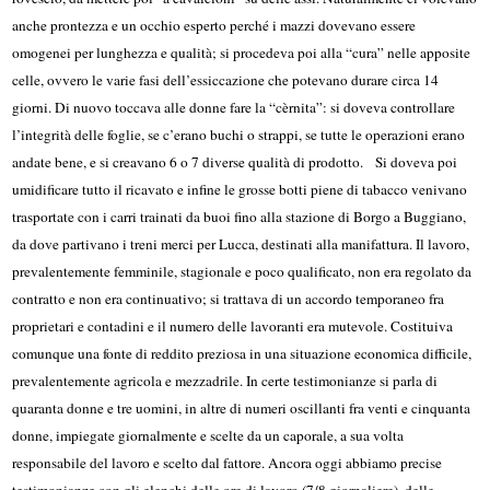
anche prontezza e un occhio esperto perché i mazzi dovevano essere
omogenei per lunghezza e qualità; si procedeva poi alla “cura” nelle apposite
celle, ovvero le varie fasi dell’essiccazione che potevano durare circa 14
giorni. Di nuovo toccava alle donne fare la “cèrnita”: si doveva controllare
l’integrità delle foglie, se c’erano buchi o strappi, se tutte le operazioni erano
andate bene, e si creavano 6 o 7 diverse qualità di prodotto. Si doveva poi
umidificare tutto il ricavato e infine le grosse botti piene di tabacco venivano
trasportate con i carri trainati da buoi fino alla stazione di Borgo a Buggiano,
da dove partivano i treni merci per Lucca, destinati alla manifattura. Il lavoro,
prevalentemente femminile, stagionale e poco qualificato, non era regolato da
contratto e non era continuativo; si trattava di un accordo temporaneo fra
proprietari e contadini e il numero delle lavoranti era mutevole. Costituiva
comunque una fonte di reddito preziosa in una situazione economica difficile,
prevalentemente agricola e mezzadrile. In certe testimonianze si parla di
quaranta donne e tre uomini, in altre di numeri oscillanti fra venti e cinquanta
donne, impiegate giornalmente e scelte da un caporale, a sua volta
responsabile del lavoro e scelto dal fattore. Ancora oggi abbiamo precise
testimonianze con gli elenchi delle ore di lavoro (7/8 giornaliere), delle