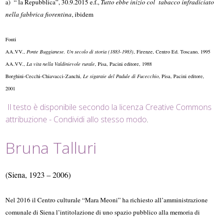
a) “ la Repubblica”, 30.9.2015 e.f.,
Tutto ebbe inizio col tabacco infradiciato
nella fabbrica fiorentina
, ibidem
Fonti
AA.VV.,
Ponte Buggianese. Un secolo di storia (1883-1983)
, Firenze, Centro Ed. Toscano, 1995
AA.VV.,
La vita nella Valdinievole rurale
, Pisa, Pacini editore, 1988
Borghini-Cecchi-Chiavacci-Zanchi,
Le sigaraie del Padule di Fucecchio
, Pisa, Pacini editore,
2001
Il testo è disponibile secondo la licenza Creative Commons
attribuzione - Condividi allo stesso modo
.
Bruna Talluri
(Siena, 1923 – 2006)
Nel 2016 il Centro culturale “Mara Meoni” ha richiesto all’amministrazione
comunale di Siena l’intitolazione di uno spazio pubblico alla memoria di