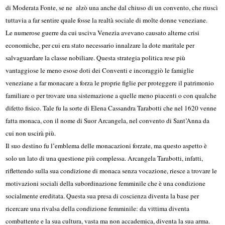
di Moderata Fonte, se ne alzò una anche dal chiuso di un convento, che riuscì
tuttavia a far sentire quale fosse la realtà sociale di molte donne veneziane.
Le numerose guerre da cui usciva Venezia avevano causato alterne crisi
economiche, per cui era stato necessario innalzare la dote maritale per
salvaguardare la classe nobiliare. Questa strategia politica rese più
vantaggiose le meno esose doti dei Conventi e incoraggiò le famiglie
veneziane a far monacare a forza le proprie figlie per proteggere il patrimonio
familiare o per trovare una sistemazione a quelle meno piacenti o con qualche
difetto fisico. Tale fu la sorte di Elena Cassandra Tarabotti che nel 1620 venne
fatta monaca, con il nome di Suor Arcangela, nel convento di Sant’Anna da
cui non uscirà più.
Il suo destino fu l’emblema delle monacazioni forzate, ma questo aspetto è
solo un lato di una questione più complessa. Arcangela Tarabotti, infatti,
riflettendo sulla sua condizione di monaca senza vocazione, riesce a trovare le
motivazioni sociali della subordinazione femminile che è una condizione
socialmente ereditata. Questa sua presa di coscienza diventa la base per
ricercare una rivalsa della condizione femminile: da vittima diventa
combattente e la sua cultura, vasta ma non accademica, diventa la sua arma.