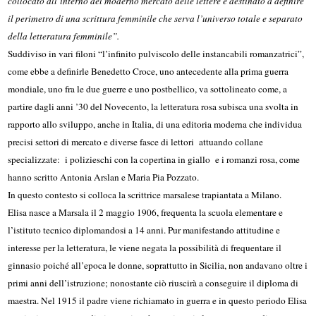
collocato all’interno del moderno mercato delle lettere e destinato a definire
il perimetro di una scrittura femminile che serva l’universo totale e separato
della letteratura femminile”.
Suddiviso in vari filoni “l’infinito pulviscolo delle instancabili romanzatrici”,
come ebbe a definirle Benedetto Croce, uno antecedente alla prima guerra
mondiale, uno fra le due guerre e uno postbellico, va sottolineato come, a
partire dagli anni ’30 del Novecento, la letteratura rosa subisca una svolta in
rapporto allo sviluppo, anche in Italia, di una editoria moderna che individua
precisi settori di mercato e diverse fasce di lettori attuando collane
specializzate: i polizieschi con la copertina in giallo e i romanzi rosa, come
hanno scritto Antonia Arslan e Maria Pia Pozzato.
In questo contesto si colloca la scrittrice marsalese trapiantata a Milano.
Elisa nasce a Marsala il 2 maggio 1906, frequenta la scuola elementare e
l’istituto tecnico diplomandosi a 14 anni. Pur manifestando attitudine e
interesse per la letteratura, le viene negata la possibilità di frequentare il
ginnasio poiché all’epoca le donne, soprattutto in Sicilia, non andavano oltre i
primi anni dell’istruzione; nonostante ciò riuscirà a conseguire il diploma di
maestra. Nel 1915 il padre viene richiamato in guerra e in questo periodo Elisa