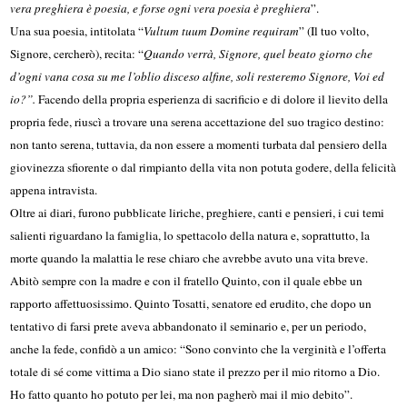
vera preghiera è poesia, e forse ogni vera poesia è preghiera
”.
Una sua poesia, intitolata “
Vultum tuum Domine requiram
” (Il tuo volto,
Signore, cercherò), recita:
“
Quando verrà, Signore, quel beato giorno che
d’ogni vana cosa su me l’oblio disceso alfine, soli resteremo Signore, Voi ed
io?”.
Facendo della propria esperienza di sacrificio e di dolore il lievito della
propria fede, riuscì a trovare una serena accettazione del suo tragico destino:
non tanto serena, tuttavia, da non essere a momenti turbata dal pensiero della
giovinezza sfiorente o dal rimpianto della vita non potuta godere, della felicità
appena intravista.
Oltre ai diari, furono pubblicate liriche, preghiere, canti e pensieri, i cui temi
salienti riguardano la famiglia, lo spettacolo della natura e, soprattutto, la
morte quando la malattia le rese chiaro che avrebbe avuto una vita breve.
Abitò sempre con la madre e con il fratello Quinto, con il quale ebbe un
rapporto affettuosissimo. Quinto Tosatti, senatore ed erudito, che dopo un
tentativo di farsi prete aveva abbandonato il seminario e, per un periodo,
anche la fede, confidò a un amico: “
Sono convinto che la verginità e l’offerta
totale di sé come vittima a Dio siano state il prezzo per il mio ritorno a Dio.
Ho fatto quanto ho potuto per lei, ma non pagherò mai il mio debito”.