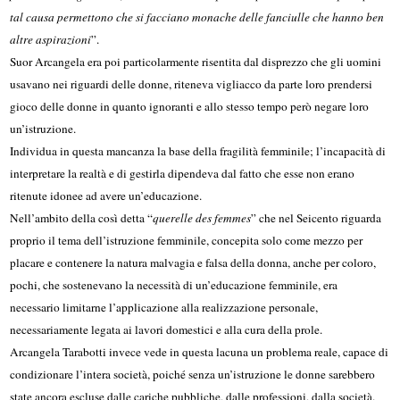
tal causa permettono che si facciano monache delle fanciulle che hanno ben
altre aspirazioni
”.
Suor Arcangela era poi particolarmente risentita dal disprezzo che gli uomini
usavano nei riguardi delle donne, riteneva vigliacco da parte loro prendersi
gioco delle donne in quanto ignoranti e allo stesso tempo però negare loro
un’istruzione.
Individua in questa mancanza la base della fragilità femminile; l’incapacità di
interpretare la realtà e di gestirla dipendeva dal fatto che esse non erano
ritenute idonee ad avere un’educazione.
Nell’ambito della così detta “
querelle des femmes
” che nel Seicento riguarda
proprio il tema dell’istruzione femminile, concepita solo come mezzo per
placare e contenere la natura malvagia e falsa della donna, anche per coloro,
pochi, che sostenevano la necessità di un’educazione femminile, era
necessario limitarne l’applicazione alla realizzazione personale,
necessariamente legata ai lavori domestici e alla cura della prole.
Arcangela Tarabotti invece vede in questa lacuna un problema reale, capace di
condizionare l’intera società, poiché senza un’istruzione le donne sarebbero
state ancora escluse dalle cariche pubbliche, dalle professioni, dalla società.