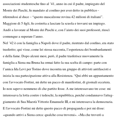
associazioni studentesche fino al ’41, anno in cui il padre, impiegato del
Monte dei Paschi, fu mandato al confino per aver detto in pubblico -
riferendosi al duce – “questo mascalzone rovina 42 milioni di italiani”.
Maggiore di 5 figli, fu costretta a lasciare la scuola e trovarsi un impiego.
Andò a lavorare al Monte dei Paschi e, con l’aiuto dei suoi professori, riuscì
comunque a superare l’anno.
Nel ’42 è con la famiglia a Napoli dove il padre, rientrato dal confino, era stato
trasferito; qui visse, come lei stessa racconta, l’esperienza dei bombardamenti
e della fame. Dopo alcuni mesi, però, il padre trasferisce nuovamente la
famiglia a Siena ma Bruna ha ormai fatto la sua scelta di campo: parte con
l’amica Ida Levi per Torino dove incontra un gruppo di attivisti antifascisti e
inizia la sua partecipazione attiva alla Resistenza. “Qui ebbi un appuntamento
con l'avvocato Fortini, mi dette un pacco di manifestini, di giornali ecce­tera.
Io non sapevo nem­meno di che partito fosse. A me interessavano tre cose: mi
interessava la lotta contro i tedeschi, la repubblica, perché condannavo l'atteg­
giamento di Sua Maestà Vittorio Emanuele III, e mi interessava la democrazia.
E l'avvocato Fortini mi dette que­sto pacco di propaganda e poi mi disse:
«quando arrivi a Siena cerca: qualche cosa troverai». «Ma che troverò a