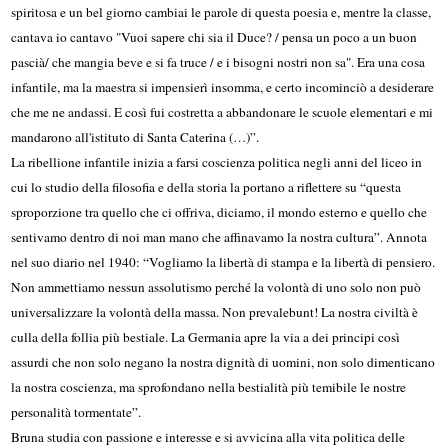
spiritosa e un bel giorno cambiai le parole di questa po­esia e, mentre la classe,
cantava io cantavo "Vuoi sapere chi sia il Duce? / pensa un poco a un buon
pascià/ che mangia beve e si fa truce / e i bisogni nostri non sa". Era una cosa
infantile, ma la maestra si impensierì insomma, e certo incominciò a desiderare
che me ne andassi. E così fui co­stretta a abbandonare le scuole ele­mentari e mi
man­darono all'istituto di Santa Caterina (…)”.
La ribellione infantile inizia a farsi coscienza politica negli anni del liceo in
cui lo studio della filosofia e della storia la portano a riflettere su “questa
sproporzione tra quello che ci offriva, diciamo, il mondo esterno e quello che
sentivamo dentro di noi man mano che affi­navamo la nostra cultura”. Annota
nel suo diario nel 1940: “Vogliamo la libertà di stampa e la libertà di pensiero.
Non am­mettiamo nessun assoluti­smo per­ché la volontà di uno solo non può
uni­versalizzare la volontà della massa. Non prevalebunt! La no­stra civiltà è
culla della follia più be­stiale. La Germania apre la via a dei principi così
assurdi che non solo ne­gano la nostra dignità di uomini, non solo dimenticano
la nostra co­scienza, ma sprofondano nella bestialità più temibile le nostre
persona­lità tormen­tate”.
Bruna studia con passione e interesse e si avvicina alla vita politica delle