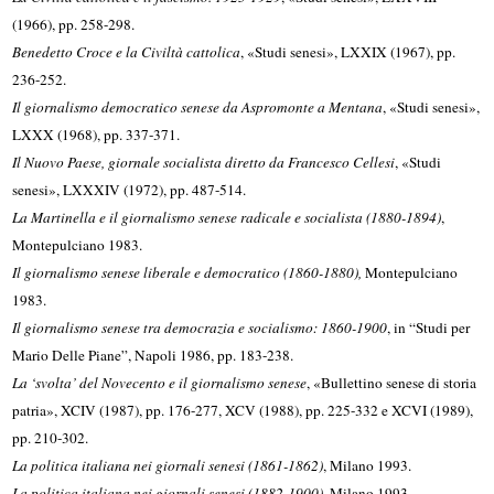
(1966), pp. 258-298.
Benedetto Croce e la Civiltà cattolica
, «Studi senesi», LXXIX (1967), pp.
236-252.
Il giornalismo democratico senese da Aspromonte a Mentana
, «Studi senesi»,
LXXX (1968), pp. 337-371.
Il Nuovo Paese, giornale socialista diretto da Francesco Cellesi
, «Studi
senesi», LXXXIV (1972), pp. 487-514.
La Martinella e il giornalismo senese radicale e socialista (1880-1894)
,
Montepulciano 1983.
Il giornalismo senese liberale e democratico (1860-1880),
Montepulciano
1983.
Il giornalismo senese tra democrazia e socialismo: 1860-1900
, in “Studi per
Mario Delle Piane”, Napoli 1986, pp. 183-238.
La ‘svolta’ del Novecento e il giornalismo senese
, «Bullettino senese di storia
patria», XCIV (1987), pp. 176-277, XCV (1988), pp. 225-332 e XCVI (1989),
pp. 210-302.
La politica italiana nei giornali senesi (1861-1862)
, Milano 1993.
La politica italiana nei giornali senesi (1882-1900)
, Milano 1993.