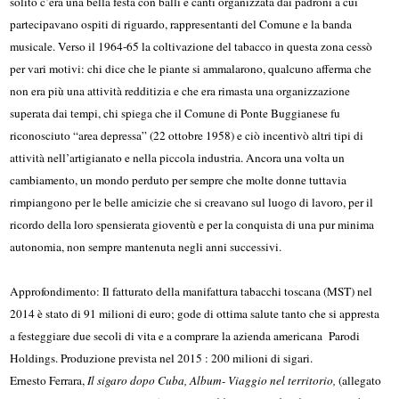
solito c’era una bella festa con balli e canti organizzata dai padroni a cui
partecipavano ospiti di riguardo, rappresentanti del Comune e la banda
musicale. Verso il 1964-65 la coltivazione del tabacco in questa zona cessò
per vari motivi: chi dice che le piante si ammalarono, qualcuno afferma che
non era più una attività redditizia e che era rimasta una organizzazione
superata dai tempi, chi spiega che il Comune di Ponte Buggianese fu
riconosciuto “area depressa” (22 ottobre 1958) e ciò incentivò altri tipi di
attività nell’artigianato e nella piccola industria. Ancora una volta un
cambiamento, un mondo perduto per sempre che molte donne tuttavia
rimpiangono per le belle amicizie che si creavano sul luogo di lavoro, per il
ricordo della loro spensierata gioventù e per la conquista di una pur minima
autonomia, non sempre mantenuta negli anni successivi.
Approfondimento: Il fatturato della manifattura tabacchi toscana (MST) nel
2014 è stato di 91 milioni di euro; gode di ottima salute tanto che si appresta
a festeggiare due secoli di vita e a comprare la azienda americana Parodi
Holdings. Produzione prevista nel 2015 : 200 milioni di sigari.
Ernesto Ferrara,
Il sigaro dopo Cuba, Album- Viaggio nel territorio,
(allegato