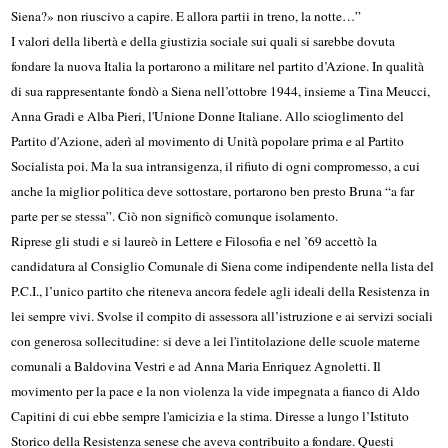
Siena?» non riu­scivo a ca­pire. E allora partii in treno, la notte…”
I valori della libertà e della giustizia sociale sui quali si sarebbe dovuta
fondare la nuova Italia la portarono a militare nel partito d’Azione. In qualità
di sua rappresentante fondò a Siena nell’ottobre 1944, insieme a Tina Meucci,
Anna Gradi e Alba Pieri, l'Unione Donne Italiane. Allo scioglimento del
Partito d'Azione, aderì al movimento di Unità popolare prima e al Partito
Socialista poi. Ma la sua intransigenza, il rifiuto di ogni compromesso, a cui
anche la miglior politica deve sottostare, portarono ben presto Bruna “a far
parte per se stessa”. Ciò non significò comunque isolamento.
Riprese gli studi e si laureò in Lettere e Filosofia e nel ’69 accettò la
candidatura al Consiglio Comunale di Siena come indipendente nella lista del
P.C.I., l’unico partito che riteneva ancora fedele agli ideali della Resistenza in
lei sempre vivi. Svolse il compito di assessora all’istruzione e ai servizi sociali
con generosa sollecitudine: si deve a lei l'intitolazione delle scuole materne
comunali a Baldovina Vestri e ad Anna Maria Enriquez Agnoletti. Il
movimento per la pace e la non violenza la vide impegnata a fianco di Aldo
Capitini di cui ebbe sempre l'amicizia e la stima. Diresse a lungo l’Istituto
Storico della Resistenza senese che aveva contribuito a fondare. Questi