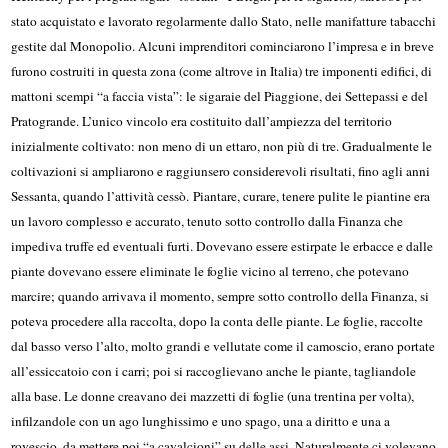
stato acquistato e lavorato regolarmente dallo Stato, nelle manifatture tabacchi
gestite dal Monopolio. Alcuni imprenditori cominciarono l’impresa e in breve
furono costruiti in questa zona (come altrove in Italia) tre imponenti edifici, di
mattoni scempi “a faccia vista”: le sigaraie del Piaggione, dei Settepassi e del
Pratogrande. L’unico vincolo era costituito dall’ampiezza del territorio
inizialmente coltivato: non meno di un ettaro, non più di tre. Gradualmente le
coltivazioni si ampliarono e raggiunsero considerevoli risultati, fino agli anni
Sessanta, quando l’attività cessò. Piantare, curare, tenere pulite le piantine era
un lavoro complesso e accurato, tenuto sotto controllo dalla Finanza che
impediva truffe ed eventuali furti. Dovevano essere estirpate le erbacce e dalle
piante dovevano essere eliminate le foglie vicino al terreno, che potevano
marcire; quando arrivava il momento, sempre sotto controllo della Finanza, si
poteva procedere alla raccolta, dopo la conta delle piante. Le foglie, raccolte
dal basso verso l’alto, molto grandi e vellutate come il camoscio, erano portate
all’essiccatoio con i carri; poi si raccoglievano anche le piante, tagliandole
alla base. Le donne creavano dei mazzetti di foglie (una trentina per volta),
infilzandole con un ago lunghissimo e uno spago, una a diritto e una a
rovescio, da mettere poi “a cavalcioni” su delle assi. Naturalmente ci volevano