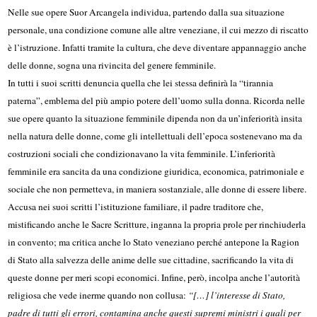
Nelle sue opere Suor Arcangela individua, partendo dalla sua situazione
personale, una condizione comune alle altre veneziane, il cui mezzo di riscatto
è l’istruzione. Infatti tramite la cultura, che deve diventare appannaggio anche
delle donne, sogna una rivincita del genere femminile.
In tutti i suoi scritti denuncia quella che lei stessa definirà la “tirannia
paterna”, emblema del più ampio potere dell’uomo sulla donna. Ricorda nelle
sue opere quanto la situazione femminile dipenda non da un’inferiorità insita
nella natura delle donne, come gli intellettuali dell’epoca sostenevano ma da
costruzioni sociali che condizionavano la vita femminile. L’inferiorità
femminile era sancita da una condizione giuridica, economica, patrimoniale e
sociale che non permetteva, in maniera sostanziale, alle donne di essere libere.
Accusa nei suoi scritti l’istituzione familiare, il padre traditore che,
mistificando anche le Sacre Scritture, inganna la propria prole per rinchiuderla
in convento; ma critica anche lo Stato veneziano perché antepone la Ragion
di Stato alla salvezza delle anime delle sue cittadine, sacrificando la vita di
queste donne per meri scopi economici. Infine, però, incolpa anche l’autorità
religiosa che vede inerme quando non collusa:
“[…] l’interesse di Stato,
padre di tutti gli errori, contamina anche questi supremi ministri i quali per