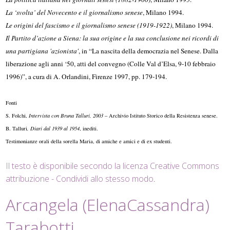
La ‘svolta’ del Novecento e il giornalismo senese
, Milano 1994.
Le origini del fascismo e il giornalismo senese (1919-1922)
, Milano 1994.
Il Partito d’azione a Siena: la sua origine e la sua conclusione nei ricordi di
una partigiana 'azionista'
, in “La nascita della democrazia nel Senese. Dalla
liberazione agli anni ‘50, atti del convegno (Colle Val d’Elsa, 9-10 febbraio
1996)”, a cura di A. Orlandini, Firenze 1997, pp. 179-194.
Fonti
S. Folchi,
Intervista con Bruna Talluri, 2003
– Archivio Istituto Storico della Resistenza senese.
B. Talluri
, Diari dal 1939 al 1954
, inediti.
Testimonianze orali della sorella Maria, di amiche e amici e di ex studenti.
Il testo è disponibile secondo la licenza Creative Commons
attribuzione - Condividi allo stesso modo
.
Arcangela (ElenaCassandra)
Tarabotti