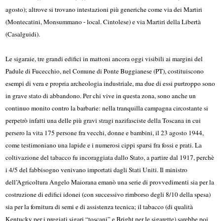
agosto); altrove si trovano intestazioni più generiche come via dei Martiri
(Montecatini, Monsummano - local. Cintolese) e via Martiri della Libertà
(Casalguidi).
Le sigaraie, tre grandi edifici in mattoni ancora oggi visibili ai margini del
Padule di Fucecchio, nel Comune di Ponte Buggianese (PT), costituiscono
esempi di vera e propria archeologia industriale, ma due di essi purtroppo sono
in grave stato di abbandono. Per chi vive in questa zona, sono anche un
continuo monito contro la barbarie: nella tranquilla campagna circostante si
perpetrò infatti una delle più gravi stragi nazifasciste della Toscana in cui
persero la vita 175 persone fra vecchi, donne e bambini, il 23 agosto 1944,
come testimoniano una lapide e i numerosi cippi sparsi fra fossi e prati. La
coltivazione del tabacco fu incoraggiata dallo Stato, a partire dal 1917, perchè
i 4/5 del fabbisogno venivano importati dagli Stati Uniti. Il ministro
dell’Agricoltura Angelo Maiorana emanò una serie di provvedimenti sia per la
costruzione di edifici idonei (con successivo rimborso degli 8/10 della spesa)
sia per la fornitura di semi e di assistenza tecnica; il tabacco (di qualità
Kentucky per i pregiati sigari “toscani” e Bright per le sigarette) sarebbe poi