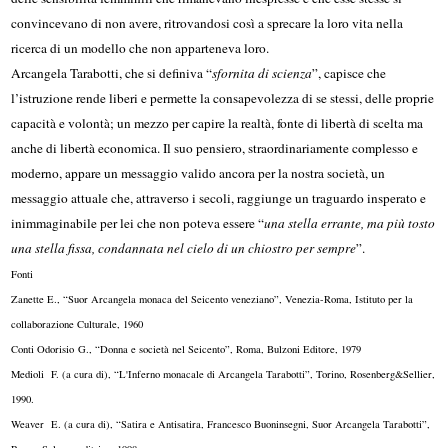
convincevano di non avere, ritrovandosi così a sprecare la loro vita nella
ricerca di un modello che non apparteneva loro.
Arcangela Tarabotti, che si definiva “
sfornita di scienza
”, capisce che
l’istruzione rende liberi e permette la consapevolezza di se stessi, delle proprie
capacità e volontà; un mezzo per capire la realtà, fonte di libertà di scelta ma
anche di libertà economica. Il suo pensiero, straordinariamente complesso e
moderno, appare un messaggio valido ancora per la nostra società, un
messaggio attuale che, attraverso i secoli, raggiunge un traguardo insperato e
inimmaginabile per lei che non poteva essere “
una stella errante, ma più tosto
una stella fissa, condannata nel cielo di un chiostro per sempre
”.
Fonti
Zanette E., “Suor Arcangela monaca del Seicento veneziano”, Venezia-Roma, Istituto per la
collaborazione Culturale, 1960
Conti Odorisio G., “Donna e società nel Seicento”, Roma, Bulzoni Editore, 1979
Medioli F. (a cura di), “L'Inferno monacale di Arcangela Tarabotti”, Torino, Rosenberg&Sellier,
1990.
Weaver E. (a cura di), “Satira e Antisatira, Francesco Buoninsegni, Suor Arcangela Tarabotti”,