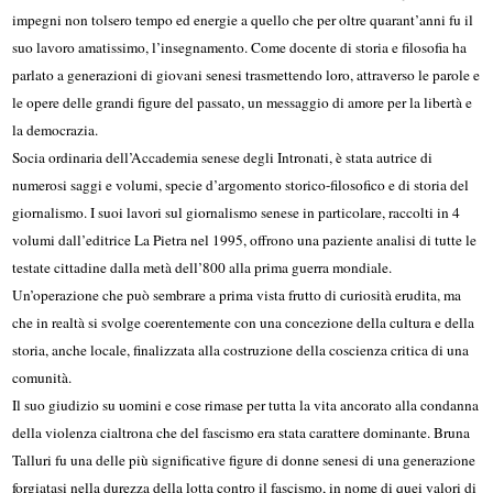
impegni non tolsero tempo ed energie a quello che per oltre quarant’anni fu il
suo lavoro amatissimo, l’insegnamento. Come docente di storia e filosofia ha
parlato a generazioni di giovani senesi trasmettendo loro, attraverso le parole e
le opere delle grandi figure del passato, un messaggio di amore per la libertà e
la democrazia.
Socia ordinaria dell’Accademia senese degli Intronati, è stata autrice di
numerosi saggi e volumi, specie d’argomento storico-filosofico e di storia del
giornalismo. I suoi lavori sul giornalismo senese in particolare, raccolti in 4
volumi dall’editrice La Pietra nel 1995, offrono una paziente analisi di tutte le
testate cittadine dalla metà dell’800 alla prima guerra mondiale.
Un’operazione che può sembrare a prima vista frutto di curiosità erudita, ma
che in realtà si svolge coerentemente con una concezione della cultura e della
storia, anche locale, finalizzata alla costruzione della coscienza critica di una
comunità.
Il suo giudizio su uomini e cose rimase per tutta la vita ancorato alla condanna
della violenza cialtrona che del fascismo era stata carattere dominante. Bruna
Talluri fu una delle più significative figure di donne senesi di una generazione
forgiatasi nella durezza della lotta contro il fascismo, in nome di quei valori di