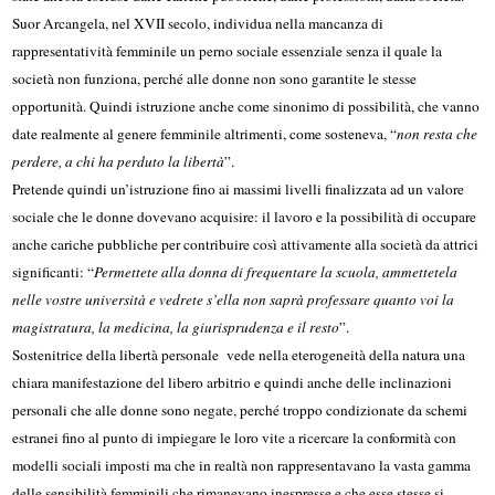
Suor Arcangela, nel XVII secolo, individua nella mancanza di
rappresentatività femminile un perno sociale essenziale senza il quale la
società non funziona, perché alle donne non sono garantite le stesse
opportunità. Quindi istruzione anche come sinonimo di possibilità, che vanno
date realmente al genere femminile altrimenti, come sosteneva, “
non resta che
perdere, a chi ha perduto la libertà
”.
Pretende quindi un’istruzione fino ai massimi livelli finalizzata ad un valore
sociale che le donne dovevano acquisire: il lavoro e la possibilità di occupare
anche cariche pubbliche per contribuire così attivamente alla società da attrici
significanti: “
Permettete alla donna di frequentare la scuola, ammettetela
nelle vostre università e vedrete s’ella non saprà professare quanto voi la
magistratura, la medicina, la giurisprudenza e il resto
”.
Sostenitrice della libertà personale vede nella eterogeneità della natura una
chiara manifestazione del libero arbitrio e quindi anche delle inclinazioni
personali che alle donne sono negate, perché troppo condizionate da schemi
estranei fino al punto di impiegare le loro vite a ricercare la conformità con
modelli sociali imposti ma che in realtà non rappresentavano la vasta gamma
delle sensibilità femminili che rimanevano inespresse e che esse stesse si