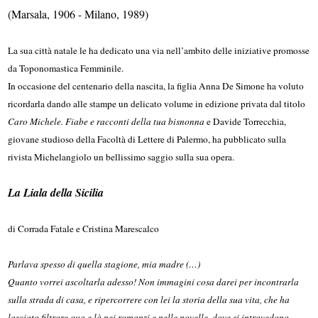
(Marsala, 1906 - Milano, 1989)
La sua città natale le ha dedicato una via nell’ambito delle iniziative promosse
da Toponomastica Femminile.
In occasione del centenario della nascita, la figlia Anna De Simone ha voluto
ricordarla dando alle stampe un delicato volume in edizione privata dal titolo
Caro Michele. Fiabe e racconti della tua bisnonna
e Davide Torrecchia,
giovane studioso della Facoltà di Lettere di Palermo, ha pubblicato sulla
rivista Michelangiolo un bellissimo saggio sulla sua opera.
La Liala della Sicilia
di Corrada Fatale e Cristina Marescalco
Parlava spesso di quella stagione, mia madre (…)
Quanto vorrei ascoltarla adesso! Non immagini cosa darei per incontrarla
sulla strada di casa, e ripercorrere con lei la storia della sua vita, che ha
lasciato filtrare qua e là nei romanzi e nelle novelle, dove si intravedono