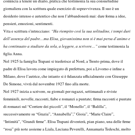
comincia a tenere un diario, pratica che testimonia la sua consuetudine
giornaliera con la scrittura quale esercizio di sopravvivenza. Il suo è un
desiderio intenso e autentico che non l’abbandonerà mai: dare forma a idee,
pensieri, emozioni, sentimenti.
Vita e scrittura s’intrecciano:
“Ha riempito così la sua solitudine, i tempi duri
dell’assenza del padre…ma Elisa, giovanissima non si è mai persa d’animo e
ha continuato a studiare da sola, a leggere, a scrivere…”
come testimonia la
figlia Anna.
Nel 1925 la famiglia Trapani si trasferisce al Nord, a Trento prima, dove il
padre di Elisa lavora come impiegato di prefettura, poi a Livorno e infine a
Milano, dove l’autrice, che intanto si è fidanzata ufficialmente con Giuseppe
De Simone, vivrà dal novembre 1927 fino alla morte.
Nel 1927 inizia a scrivere, su giornali per ragazzi, settimanali e riviste
femminili, novelle, racconti, fiabe e romanzi a puntate; firma racconti e puntate
di romanzi sul “Corriere dei piccoli”, il “Monello”, il “Balilla”,
successivamente su “Grazia”, “Annabella”,” Gioia”, “Marie Claire”,
“Intimità”, “Grandi firme”. Elisa Trapani diventerà, pian piano, una delle firme
“rosa” più note assieme a Liala, Luciana Peverelli, Annamaria Tedeschi, molto