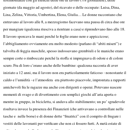
giornate (da maggio ad agosto), del ricavato e delle occupate: Luisa, Dina,
Lina, Zelina, Vittoria, Umbertina, Elena, Giulia… Le donne raccontano che
entravano al lavoro alle 8, a mezzogiorno facevano una pausa di circa due ore
per mangiare (qualcuna riusciva a rientrare a casa) e riprendevano fino alle 18.
Il lavoro sporcava le mani perché le foglie erano nere e appiccicose;
l’abbigliamento ovviamente era molto modesto (parlano di “abiti miseri”) e
talvolta di foggia maschile, spesso indossavano grembiuli e le maniche erano
sempre corte o rimboccate perché la stoffa si impregnava di odore e di colore
scuro. Fra di loro c’erano anche delle bambine: qualcuna racconta di aver
iniziato a 12 anni, ma il lavoro non era particolarmente faticoso - nonostante il
caldo e l’umidità - e l’atmosfera era piuttosto piacevole, improntata a rapporti
amichevoli fra le ragazze ma anche con dirigenti e operai. Potevano nascere
momenti di svago e di divertimento con semplici giochi all’aria aperta o
mentre in gruppo, in bicicletta, si andava allo stabilimento; un po’ sgradevole
risultava invece la presenza dei Finanzieri (che arrivavano a controllare nelle
tasche e nelle borse) e di donne dette “fruatrici” con il compito di frugare i
vestiti delle lavoranti per verificare che non ci fossero furti. A metà estate di