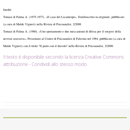
Inediti
Tomasi di Palma A. (1975-1977). «Il caso del Licantropo». Dattiloscritto in originale, pubblicato
(a cura di Malde Vigneri) nella Rivista di Psicoanalisi, 2/2008.
Tomasi di Palma A. (1980). «Uno spostamento e due meccanismi di difesa per il sorgere della
nevrosi ossessiva», Presentato al Centro di Psicoanalisi di Palermo nel 1984, pubblicato (a cura di
Malde Vigneri) con il titolo "Il patto con il diavolo" nella Rivista di Psicoanalisi, 2/2008.
Il testo è disponibile secondo la licenza Creative Commons
attribuzione - Condividi allo stesso modo
.