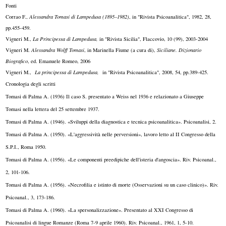
Fonti
Corrao F.,
Alessandra Tomasi di Lampedusa (1895–1982)
, in "Rivista Psicoanalitica", 1982, 28,
pp.455-459.
Vigneri M.,
La Principessa di Lampedusa,
in "Rivista Sicilia", Flaccovio, 10 (99), 2003-2004
Vigneri M.
Alessandra Wolff Tomasi
, in Marinella Fiume (a cura di),
Siciliane. Dizionario
Biografico
, ed. Emanuele Romeo, 2006
Vigneri M.,
La principessa di Lampedusa,
in "Rivista Psicoanalitica", 2008, 54, pp.389-425.
Cronologia degli scritti
Tomasi di Palma A. (1936) Il caso S. presentato a Weiss nel 1936 e relazionato a Giuseppe
Tomasi nella lettera del 25 settembre 1937.
Tomasi di Palma A. (1946). «Sviluppi della diagnostica e tecnica psicoanalitica». Psicoanalisi, 2.
Tomasi di Palma A. (1950). «L'aggressività nelle perversioni», lavoro letto al II Congresso della
S.P.I., Roma 1950.
Tomasi di Palma A. (1956). «Le componenti preedipiche dell'isteria d'angoscia». Riv. Psicoanal.,
2, 101-106.
Tomasi di Palma A. (1956). «Necrofilia e istinto di morte (Osservazioni su un caso clinico)». Riv.
Psicoanal., 3, 173-186.
Tomasi di Palma A. (1960). «La spersonalizzazione». Presentato al XXI Congresso di
Psicoanalisi di lingue Romanze (Roma 7-9 aprile 1960). Riv. Psicoanal., 1961, 1, 5-10.