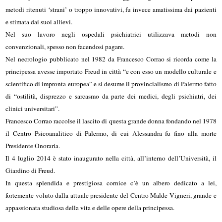
metodi ritenuti ‘strani’ o troppo innovativi, fu invece amatissima dai pazienti
e stimata dai suoi allievi.
Nel suo lavoro negli ospedali psichiatrici utilizzava metodi non
convenzionali, spesso non facendosi pagare.
Nel necrologio pubblicato nel 1982 da Francesco Corrao si ricorda come la
principessa avesse importato Freud in città “e con esso un modello culturale e
scientifico di impronta europea” e si desume il provincialismo di Palermo fatto
di “ostilità, disprezzo e sarcasmo da parte dei medici, degli psichiatri, dei
clinici universitari”.
Francesco Corrao raccolse il lascito di questa grande donna fondando nel 1978
il Centro Psicoanalitico di Palermo, di cui Alessandra fu fino alla morte
Presidente Onoraria.
Il 4 luglio 2014 è stato inaugurato nella città, all’interno dell’Università, il
Giardino di Freud.
In questa splendida e prestigiosa cornice c’è un albero dedicato a lei,
fortemente voluto dalla attuale presidente del Centro Malde Vigneri, grande e
appassionata studiosa della vita e delle opere della principessa.