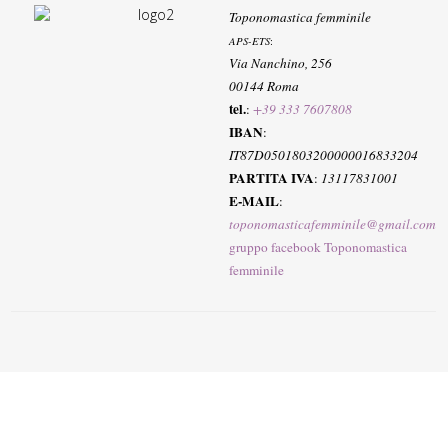
Toponomastica femminile
APS-ETS
:
Via Nanchino, 256
00144 Roma
tel.
:
+39 333 7607808
IBAN
:
IT87D0501803200000016833204
PARTITA IVA
:
13117831001
E-MAIL
:
toponomasticafemminile@gmail.com
gruppo facebook Toponomastica
femminile