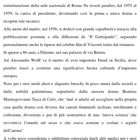
ristrutturazione della sede nazionale di Roma. Ne rivestì peraltro, dal 1955 al
1959, la carica di presidente, diventando così la prima e unica donna a
ricoprire tale incarico.
Alla morte del marito, nel 1956, si dedicò con grande caparbietà e tenacia alla
pubblicazione postuma e alla diffusione de “Il Gattopardo”, seguendo
personalmente anche le riprese del celebre film di Visconti tratto dal romanzo.
Si spense a 86 anni, a Palermo, nel suo palazzo di via Butera.
Ad Alessandra Wolff va il merito di aver importato Freud in Sicilia, dove
peraltro riuscì a costruire una significativa fucina culturale d’impronta
europea.
Nota per i suoi modi alteri e alquanto bruschi, fu poco amata dalla società e
dalla nobiltà palermitana, soprattutto dalla suocera donna Beatrice
Mastrogiovanni Tasca di Cutò, che “mal si adattò ad accogliere nella propria
casa quella donna così diversa dai canoni femminili siciliani, intollerante e
coltissima, divorziata e per di più sostenitrice di una ‘nuova scienza’ che
sovvertiva l’omertà sul sesso e che osava scrutare e svelare i segreti
dell’anima”.
A volte poco considerata o addirittura osteggiata dagli altri medici per i suoi