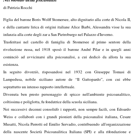
di Patrizia Rocchi
Figlia del barone Boris Wolff Stomersee, alto dignitario alla corte di Nicola II,
e della cantante lirica di origini italiane Alice Barbi, Alessandra visse la sua
infanzia alla corte degli zar a San Pietroburgo nel Palazzo d'Inverno.
Trasferitasi nel castello di famiglia di Stomersee al primo sentore della
rivoluzione russa, nel 1918 sposò il barone André Pilar e in quegli anni
cominciò ad avvicinarsi alla psicoanalisi, a cui dedicò da allora la sua
esistenza.
In seguito divorziò, risposandosi nel 1932 con Giuseppe Tomasi di
Lampedusa, nobile siciliano autore de “Il Gattopardo”, con cui ebbe
soprattutto un intenso rapporto intellettuale.
Divenuta ben presto personaggio di spicco nell'ambiente psicoanalitico,
coltissima e poliglotta, fu fondatrice della scuola siciliana.
Nei successivi decenni consolidò i rapporti, non sempre facili, con Edoardo
Weiss e collaborò con i grandi pionieri della psicoanalisi italiana, Cesare
Musatti, Nicola Perrotti ed Emilio Servadio, contribuendo all'organizzazione
della nascente Società Psicoanalitica Italiana (SPI) e alla rifondazione e