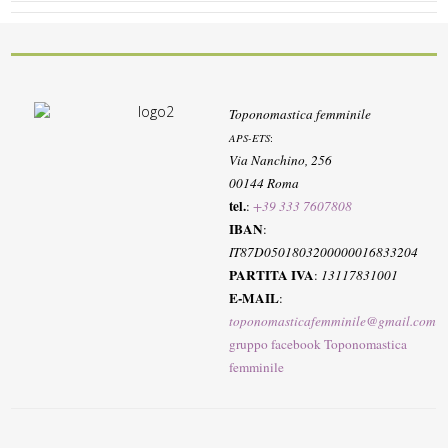
Toponomastica femminile
APS-ETS
:
Via Nanchino, 256
00144 Roma
tel.
:
+39 333 7607808
IBAN
:
IT87D0501803200000016833204
PARTITA IVA
:
13117831001
E-MAIL
:
toponomasticafemminile@gmail.com
gruppo facebook Toponomastica
femminile