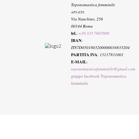
Toponomastica femminile
APS-ETS
:
Via Nanchino, 256
00144 Roma
tel.
:
+39 333 7607808
IBAN
:
IT87D0501803200000016833204
PARTITA IVA
:
13117831001
E-MAIL
:
toponomasticafemminile@gmail.com
gruppo facebook Toponomastica
femminile