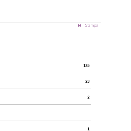
Stampa
125
23
2
1