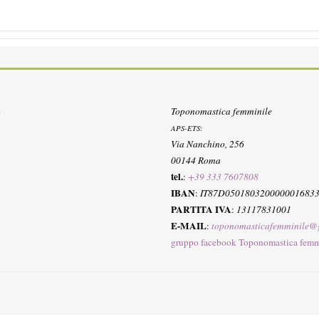
Toponomastica femminile
APS-ETS
:
Via Nanchino, 256
00144 Roma
tel.
:
+39 333 7607808
IBAN
:
IT87D050180320000001683
PARTITA IVA
:
13117831001
E-MAIL
:
toponomasticafemminile@
gruppo facebook Toponomastica femm