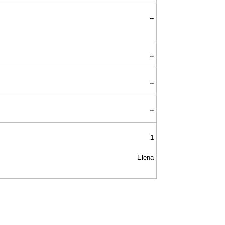
--
--
--
--
1
Elena