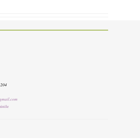
3204
gmail.com
inile