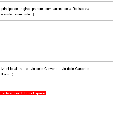
principesse, regine, patriote, combattenti della Resistenza,
dacaliste, femministe...):
dizioni locali, ad es. via delle Convertite, via delle Canterine,
lustri...):
mento a cura di:
Livia Capasso