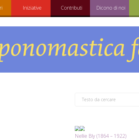
ri
Iniziative
Contributi
Dicono di noi
Nellie Bly (1864 – 1922)