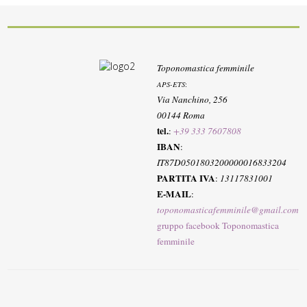
Toponomastica femminile
APS-ETS
:
Via Nanchino, 256
00144 Roma
tel.
:
+39 333 7607808
IBAN
:
IT87D0501803200000016833204
PARTITA IVA
:
13117831001
E-MAIL
:
toponomasticafemminile@gmail.com
gruppo facebook Toponomastica
femminile