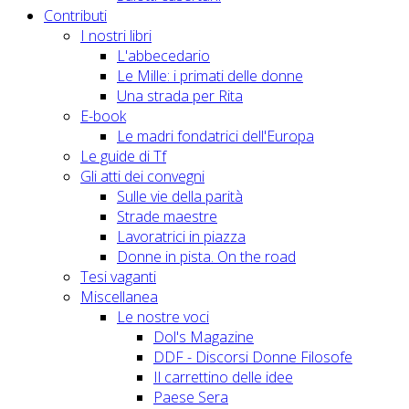
Contributi
I nostri libri
L'abbecedario
Le Mille: i primati delle donne
Una strada per Rita
E-book
Le madri fondatrici dell'Europa
Le guide di Tf
Gli atti dei convegni
Sulle vie della parità
Strade maestre
Lavoratrici in piazza
Donne in pista. On the road
Tesi vaganti
Miscellanea
Le nostre voci
Dol's Magazine
DDF - Discorsi Donne Filosofe
Il carrettino delle idee
Paese Sera