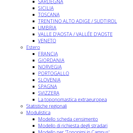
SARDEGNA
SICILIA
TOSCANA
TRENTINO ALTO ADIGE / SUDTIROL
UMBRIA
VALLE D'AOSTA / VALLÉE D'AOSTE
VENETO
Estero
FRANCIA
GIORDANIA
NORVEGIA
PORTOGALLO
SLOVENIA
SPAGNA
SVIZZERA
La toponomastica extraeuropea
Statistiche regionali
Modulistica
Modello scheda censimento
Modello di richiesta degli stradari
Modello per 'Toponimi in Campus'