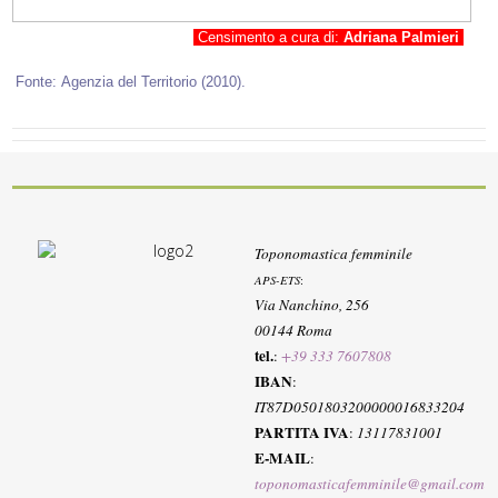
Censimento a cura di:
Adriana Palmieri
Fonte:
Agenzia del Territorio (2010)
.
Toponomastica femminile
APS-ETS
:
Via Nanchino, 256
00144 Roma
tel.
:
+39 333 7607808
IBAN
:
IT87D0501803200000016833204
PARTITA IVA
:
13117831001
E-MAIL
:
toponomasticafemminile@gmail.com