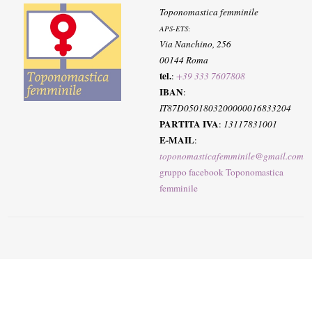
Toponomastica femminile
APS-ETS
:
Via Nanchino, 256
00144 Roma
tel.
:
+39 333 7607808
IBAN
:
IT87D0501803200000016833204
PARTITA IVA
:
13117831001
E-MAIL
:
toponomasticafemminile@gmail.com
gruppo facebook Toponomastica
femminile