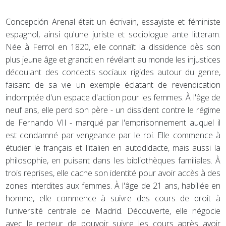
Concepción Arenal était un écrivain, essayiste et féministe
espagnol, ainsi qu'une juriste et sociologue ante litteram.
Née à Ferrol en 1820, elle connaît la dissidence dès son
plus jeune âge et grandit en révélant au monde les injustices
découlant des concepts sociaux rigides autour du genre,
faisant de sa vie un exemple éclatant de revendication
indomptée d'un espace d'action pour les femmes. À l'âge de
neuf ans, elle perd son père - un dissident contre le régime
de Fernando VII - marqué par l'emprisonnement auquel il
est condamné par vengeance par le roi. Elle commence à
étudier le français et l'italien en autodidacte, mais aussi la
philosophie, en puisant dans les bibliothèques familiales. À
trois reprises, elle cache son identité pour avoir accès à des
zones interdites aux femmes. À l'âge de 21 ans, habillée en
homme, elle commence à suivre des cours de droit à
l'université centrale de Madrid. Découverte, elle négocie
avec le recteur de pouvoir suivre les cours après avoir