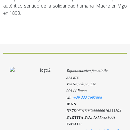
auténtico sentido de la solidaridad humana. Muere en Vigo
en 1893.
Toponomastica femminile
APS-ETS
:
Via Nanchino, 256
00144 Roma
tel.
:
+39 333 7607808
IBAN
:
IT87D0501803200000016833204
PARTITA IVA
:
13117831001
E-MAIL
: