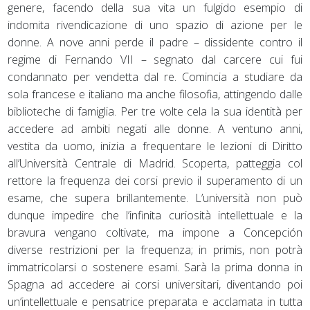
genere, facendo della sua vita un fulgido esempio di
indomita rivendicazione di uno spazio di azione per le
donne. A nove anni perde il padre – dissidente contro il
regime di Fernando VII – segnato dal carcere cui fui
condannato per vendetta dal re. Comincia a studiare da
sola francese e italiano ma anche filosofia, attingendo dalle
biblioteche di famiglia. Per tre volte cela la sua identità per
accedere ad ambiti negati alle donne. A ventuno anni,
vestita da uomo, inizia a frequentare le lezioni di Diritto
all’Università Centrale di Madrid. Scoperta, patteggia col
rettore la frequenza dei corsi previo il superamento di un
esame, che supera brillantemente. L’università non può
dunque impedire che l’infinita curiosità intellettuale e la
bravura vengano coltivate, ma impone a Concepción
diverse restrizioni per la frequenza; in primis, non potrà
immatricolarsi o sostenere esami. Sarà la prima donna in
Spagna ad accedere ai corsi universitari, diventando poi
un’intellettuale e pensatrice preparata e acclamata in tutta