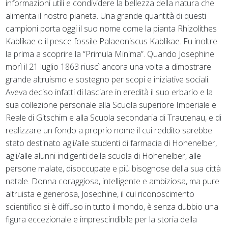
informazioni utili e condividere la bellezza della natura che
alimenta il nostro pianeta. Una grande quantità di questi
campioni porta oggi il suo nome come la pianta Rhizolithes
Kablikae o il pesce fossile Palaeoniscus Kablikae. Fu inoltre
la prima a scoprire la “Primula Minima”. Quando Josephine
morì il 21 luglio 1863 riuscì ancora una volta a dimostrare
grande altruismo e sostegno per scopi e iniziative sociali.
Aveva deciso infatti di lasciare in eredità il suo erbario e la
sua collezione personale alla Scuola superiore Imperiale e
Reale di Gitschim e alla Scuola secondaria di Trautenau, e di
realizzare un fondo a proprio nome il cui reddito sarebbe
stato destinato agli/alle studenti di farmacia di Hohenelber,
agli/alle alunni indigenti della scuola di Hohenelber, alle
persone malate, disoccupate e più bisognose della sua città
natale. Donna coraggiosa, intelligente e ambiziosa, ma pure
altruista e generosa, Josephine, il cui riconoscimento
scientifico si è diffuso in tutto il mondo, è senza dubbio una
figura eccezionale e imprescindibile per la storia della